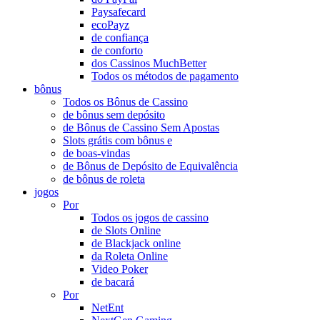
Paysafecard
ecoPayz
de confiança
de conforto
dos Cassinos MuchBetter
Todos os métodos de pagamento
bônus
Todos os Bônus de Cassino
de bônus sem depósito
de Bônus de Cassino Sem Apostas
Slots grátis com bônus e
de boas-vindas
de Bônus de Depósito de Equivalência
de bônus de roleta
jogos
Por
Todos os jogos de cassino
de Slots Online
de Blackjack online
da Roleta Online
Video Poker
de bacará
Por
NetEnt