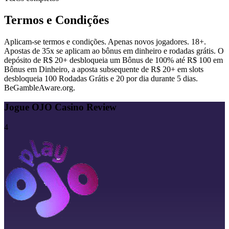
Termos e Condições
Aplicam-se termos e condições. Apenas novos jogadores. 18+.
Apostas de 35x se aplicam ao bônus em dinheiro e rodadas grátis. O
depósito de R$ 20+ desbloqueia um Bônus de 100% até R$ 100 em
Bônus em Dinheiro, a aposta subsequente de R$ 20+ em slots
desbloqueia 100 Rodadas Grátis e 20 por dia durante 5 dias.
BeGambleAware.org.
Jogue OJO Casino Review
4