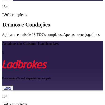
18+
|
T&Cs completos
Termos e Condições
Aplicam-se mais de 18 T&Cs completos. Apenas novos jogadores
Análise do Casino Ladbrokes
3
Este cassino não está disponível em seu país
Jogar
18+
|
T&Cs completos