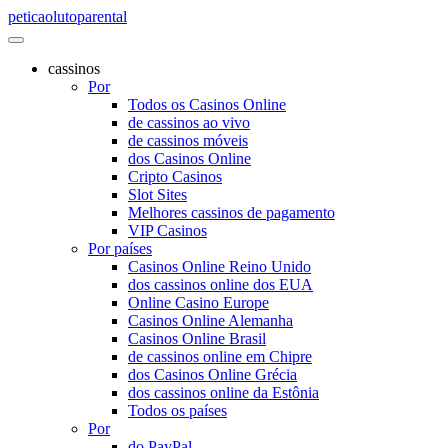
peticaolutoparental
cassinos
Por
Todos os Casinos Online
de cassinos ao vivo
de cassinos móveis
dos Casinos Online
Cripto Casinos
Slot Sites
Melhores cassinos de pagamento
VIP Casinos
Por países
Casinos Online Reino Unido
dos cassinos online dos EUA
Online Casino Europe
Casinos Online Alemanha
Casinos Online Brasil
de cassinos online em Chipre
dos Casinos Online Grécia
dos cassinos online da Estônia
Todos os países
Por
do PayPal