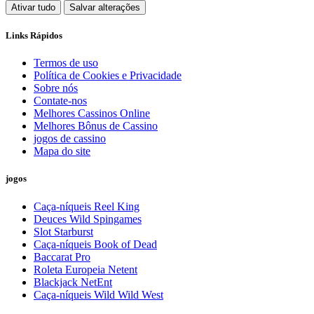
Ativar tudo
Salvar alterações
Links Rápidos
Termos de uso
Política de Cookies e Privacidade
Sobre nós
Contate-nos
Melhores Cassinos Online
Melhores Bônus de Cassino
jogos de cassino
Mapa do site
jogos
Caça-níqueis Reel King
Deuces Wild Spingames
Slot Starburst
Caça-níqueis Book of Dead
Baccarat Pro
Roleta Europeia Netent
Blackjack NetEnt
Caça-níqueis Wild Wild West