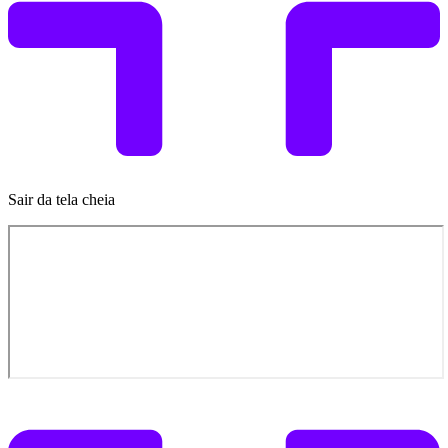
Sair da tela cheia