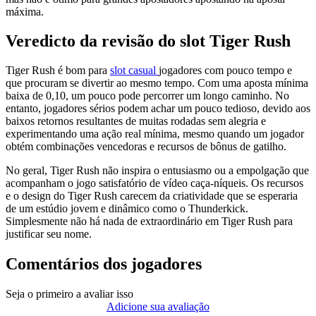
máxima.
Veredicto da revisão do slot Tiger Rush
Tiger Rush é bom para
slot casual
jogadores com pouco tempo e
que procuram se divertir ao mesmo tempo. Com uma aposta mínima
baixa de 0,10, um pouco pode percorrer um longo caminho. No
entanto, jogadores sérios podem achar um pouco tedioso, devido aos
baixos retornos resultantes de muitas rodadas sem alegria e
experimentando uma ação real mínima, mesmo quando um jogador
obtém combinações vencedoras e recursos de bônus de gatilho.
No geral, Tiger Rush não inspira o entusiasmo ou a empolgação que
acompanham o jogo satisfatório de vídeo caça-níqueis. Os recursos
e o design do Tiger Rush carecem da criatividade que se esperaria
de um estúdio jovem e dinâmico como o Thunderkick.
Simplesmente não há nada de extraordinário em Tiger Rush para
justificar seu nome.
Comentários dos jogadores
Seja o primeiro a avaliar isso
Adicione sua avaliação