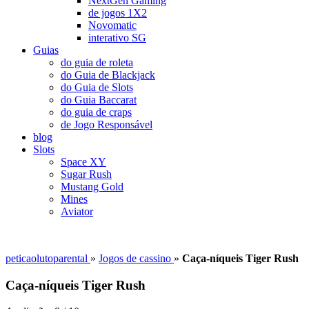
NextGen Gaming
de jogos 1X2
Novomatic
interativo SG
Guias
do guia de roleta
do Guia de Blackjack
do Guia de Slots
do Guia Baccarat
do guia de craps
de Jogo Responsável
blog
Slots
Space XY
Sugar Rush
Mustang Gold
Mines
Aviator
peticaolutoparental
»
Jogos de cassino
»
Caça-níqueis Tiger Rush
Caça-níqueis Tiger Rush