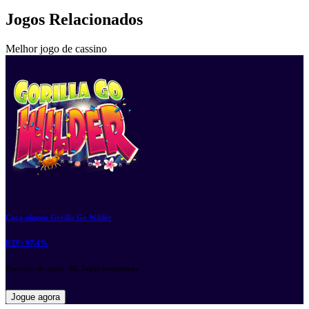
Jogos Relacionados
Melhor jogo de cassino
Caça-níqueis Gorilla Go Wilder
RTP:
97,4%
Provedor de jogos:
SG Jogos interativos
Jogue agora