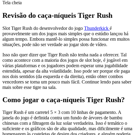
Tela cheia
Revisão do caça-níqueis Tiger Rush
Slot Tiger Rush do desenvolvedor do jogo
Thunderkick
é
provavelmente um dos jogos mais simples que o estúdio lançou há
algum tempo. Embora mantê-lo simples possa funcionar em muitos
situações, pode não ser verdade ao jogar slots de vídeo.
Isso não quer dizer que Tiger Rush não tenha nada a oferecer. Tal
como acontece com a maioria dos jogos de slot hoje, é jogável em
várias plataformas e os jogadores podem esperar uma jogabilidade
estendida, apesar da alta volatilidade. Isso pode ser porque ele paga
nos dois sentidos (da esquerda e da direita), então obter combos
vencedores se torna um pouco mais fácil. Continue lendo para saber
mais sobre esse tigre na sala.
Como jogar o caça-níqueis Tiger Rush?
Tiger Rush é um carretel 5 × 3 com 10 linhas de pagamento. A
janela do jogo é definida contra um fundo de árvores de bambu
chinesas com a filtragem da luz solar verdadeira. Isso é temático o
suficiente e os gráficos são de alta qualidade, mas dificilmente é uma
homenagem às costeletas de design dos criadores, e alguém poderia