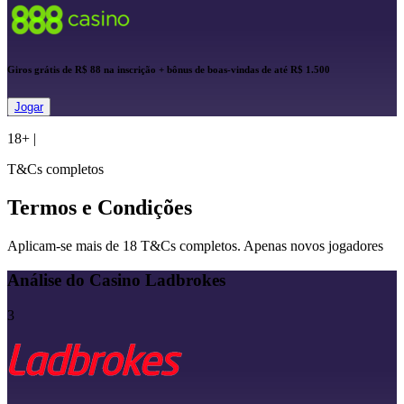
Giros grátis de R$ 88 na inscrição + bônus de boas-vindas de até R$ 1.500
Jogar
18+
|
T&Cs completos
Termos e Condições
Aplicam-se mais de 18 T&Cs completos. Apenas novos jogadores
Análise do Casino Ladbrokes
3