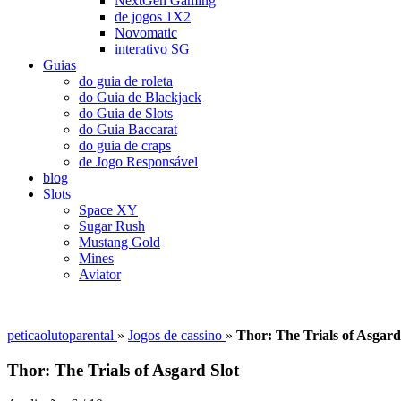
NextGen Gaming
de jogos 1X2
Novomatic
interativo SG
Guias
do guia de roleta
do Guia de Blackjack
do Guia de Slots
do Guia Baccarat
do guia de craps
de Jogo Responsável
blog
Slots
Space XY
Sugar Rush
Mustang Gold
Mines
Aviator
peticaolutoparental
»
Jogos de cassino
»
Thor: The Trials of Asgard
Thor: The Trials of Asgard Slot