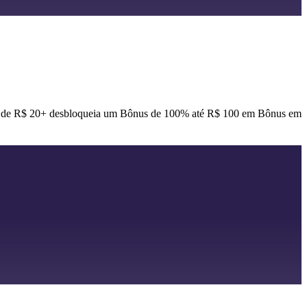
sito de R$ 20+ desbloqueia um Bônus de 100% até R$ 100 em Bônus em