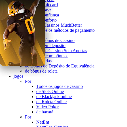
Paysafecard
ecoPayz
de confiança
de conforto
dos Cassinos MuchBetter
Todos os métodos de pagamento
bônus
Todos os Bônus de Cassino
de bônus sem depósito
de Bônus de Cassino Sem Apostas
Slots grátis com bônus e
de boas-vindas
de Bônus de Depósito de Equivalência
de bônus de roleta
jogos
Por
Todos os jogos de cassino
de Slots Online
de Blackjack online
da Roleta Online
Video Poker
de bacará
Por
NetEnt