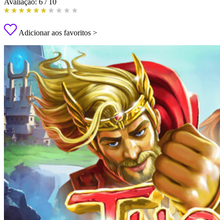
Avaliação:
6
/
10
Adicionar aos favoritos >