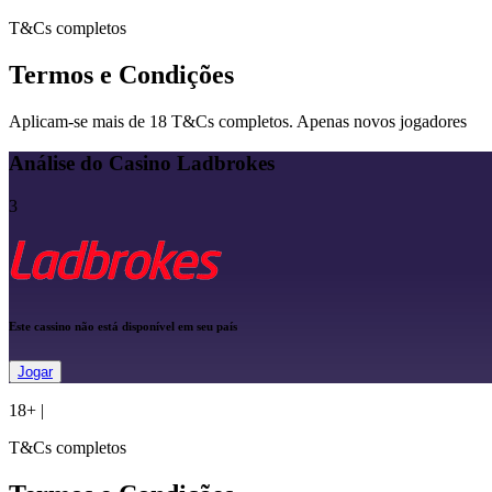
T&Cs completos
Termos e Condições
Aplicam-se mais de 18 T&Cs completos. Apenas novos jogadores
Análise do Casino Ladbrokes
3
Este cassino não está disponível em seu país
Jogar
18+
|
T&Cs completos