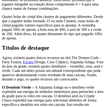
jogador mergulhe na rotação desse comprimento 6 × 6 para uma
chance maior de formar combinações.
Quatro bolas de cristal têm clusters de pagamento diferentes. Desde
que o jogador tenha formado 25 ou mais Clusters, essas bolas de
cristal pagarão valores específicos para as apostas. A vermelha
pagará 500x de aposta, a bola rosa de 400, a azul de 300 e a verde
de 200. Além disso, há quatro diamantes do tipo que pagarão 100x
de aposta.
Títulos de destaque
Agora, existem quatro únicos recursos no slot The Demon Code –
Fiery Fusion,
Escuro
Design, Caos Críptico, Alquimia Antiga. Fora
da área da grade, existem quatro demônios – vermelho, rosa, azul e
verde. Cada um deles possui um talismã correspondente que pode
aparecer aleatoriamente como resultado de uma cascata. Assim,
durante o jogo, os quatro recursos são convocados.
O Demônio Verde –
A Alquimia Antiga ou o demônio verde
explodirá sua energia de símbolos misteriosos para preencher a área
da grade para os rolos em cascata. O demônio azul ou Cryptic
Chaos explodirá sua energia para selecionar símbolos de forma
específica e aleatória nos rolos em cascata. Isso resulta em