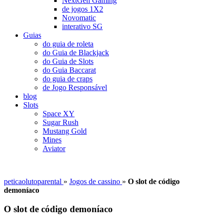
NextGen Gaming
de jogos 1X2
Novomatic
interativo SG
Guias
do guia de roleta
do Guia de Blackjack
do Guia de Slots
do Guia Baccarat
do guia de craps
de Jogo Responsável
blog
Slots
Space XY
Sugar Rush
Mustang Gold
Mines
Aviator
peticaolutoparental
»
Jogos de cassino
»
O slot de código
demoníaco
O slot de código demoníaco