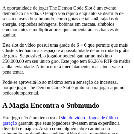
A oportunidade de jogar The Demon Code Slot é um evento
demoníaco na vida. O tempo voa rápido enquanto se desfruta de
seus recursos do submundo, como gotas de talismã, rajadas de
energia, explosões selvagens, bobinas em cascata, símbolos
emocionantes e multiplicadores que aumentarão as chances de
ganhar.
Este slot de vídeo possui uma grade de 6 × 6 que permite que mais
Clusters tenham mais espaço e a possibilidade de uma rodada grátis
de giros. Se possível, o jogador poderá ganhar no máximo
250.000,00 em seu único giro. Este jogo tem 96,26% RTP de média
a alta leviandade. Não ocorrerá imediatamente, mas ainda vale a
pena tentar.
Pode-se aproveitá-lo ao máximo sem a sensação de incerteza,
porque jogar The Demon Code Slot é gratuito para jogar aqui no
peticaolutoparental.
A Magia Encontra o Submundo
Este jogo não é um tema usual
slot de vídeo
.
Jogos de última
geração
garantiu que seus jogadores tivessem uma experiência
divertida e mágica. Assim como alguém abre caminho no
submundo, os demônios também. Além disso, permitirá que o