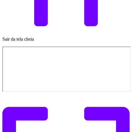
Sair da tela cheia