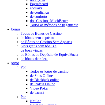
Paysafecard
ecoPayz
de confiança
de conforto
dos Cassinos MuchBetter
Todos os métodos de pagamento
bônus
Todos os Bônus de Cassino
de bônus sem depósito
de Bônus de Cassino Sem Apostas
Slots grátis com bônus e
de boas-vindas
de Bônus de Depósito de Equivalência
de bônus de roleta
jogos
Por
Todos os jogos de cassino
de Slots Online
de Blackjack online
da Roleta Online
Video Poker
de bacará
Por
NetEnt