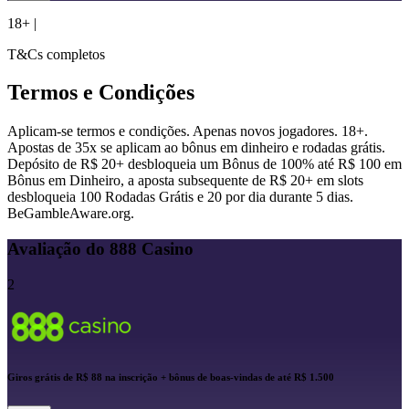
18+
|
T&Cs completos
Termos e Condições
Aplicam-se termos e condições. Apenas novos jogadores. 18+.
Apostas de 35x se aplicam ao bônus em dinheiro e rodadas grátis.
Depósito de R$ 20+ desbloqueia um Bônus de 100% até R$ 100 em
Bônus em Dinheiro, a aposta subsequente de R$ 20+ em slots
desbloqueia 100 Rodadas Grátis e 20 por dia durante 5 dias.
BeGambleAware.org.
Avaliação do 888 Casino
2
Giros grátis de R$ 88 na inscrição + bônus de boas-vindas de até R$ 1.500