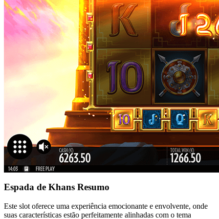
Espada de Khans Resumo
Este slot oferece uma experiência emocionante e envolvente, onde
suas características estão perfeitamente alinhadas com o tema