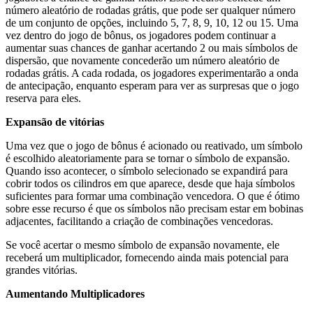
número aleatório de rodadas grátis, que pode ser qualquer número
de um conjunto de opções, incluindo 5, 7, 8, 9, 10, 12 ou 15. Uma
vez dentro do jogo de bônus, os jogadores podem continuar a
aumentar suas chances de ganhar acertando 2 ou mais símbolos de
dispersão, que novamente concederão um número aleatório de
rodadas grátis. A cada rodada, os jogadores experimentarão a onda
de antecipação, enquanto esperam para ver as surpresas que o jogo
reserva para eles.
Expansão de vitórias
Uma vez que o jogo de bônus é acionado ou reativado, um símbolo
é escolhido aleatoriamente para se tornar o símbolo de expansão.
Quando isso acontecer, o símbolo selecionado se expandirá para
cobrir todos os cilindros em que aparece, desde que haja símbolos
suficientes para formar uma combinação vencedora. O que é ótimo
sobre esse recurso é que os símbolos não precisam estar em bobinas
adjacentes, facilitando a criação de combinações vencedoras.
Se você acertar o mesmo símbolo de expansão novamente, ele
receberá um multiplicador, fornecendo ainda mais potencial para
grandes vitórias.
Aumentando Multiplicadores