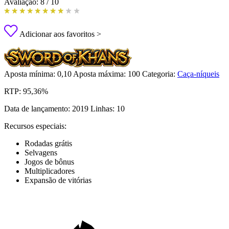
Avaliação:
8
/
10
Adicionar aos favoritos >
Aposta mínima:
0,10
Aposta máxima:
100
Categoria:
Caça-níqueis
RTP:
95,36%
Data de lançamento:
2019
Linhas:
10
Recursos especiais:
Rodadas grátis
Selvagens
Jogos de bônus
Multiplicadores
Expansão de vitórias