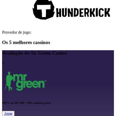
Provedor de jogo:
Os 5 melhores cassinos
Avaliação do Sr. Green Casino
1
100% até R$ 100 + 200 rodadas grátis
Jogar