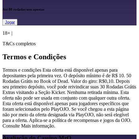
Até 80 rodadas sem apostas
Jogar
18+
|
T&Cs completos
Termos e Condições
Termos e condições Esta oferta está disponível apenas para
depositantes pela primeira vez. O depósito mínimo é de R$ 10. 50
Rodadas Grátis no Book of Dead. Valor do giro: R$0,10. Depois
seu primeiro depósito, você pode reivindicar suas 30 Rodadas Grátis
Extras visitando a Seção Kicker. Nenhuma retirada mínima. Esta
oferta não pode ser usada em conjunto com qualquer outra oferta.
Esta oferta está disponível apenas para jogadores específicos que
foram selecionados pelo PlayOJO. Se você chegou a esta página
não por meio da oferta designada via PlayOJO, não será elegível
para a oferta. Aplica-se a política de recompensas e jogos da OJO.
Consulte Mais informação.
Avaliação do Cassino MrQ