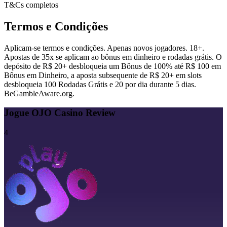
T&Cs completos
Termos e Condições
Aplicam-se termos e condições. Apenas novos jogadores. 18+.
Apostas de 35x se aplicam ao bônus em dinheiro e rodadas grátis. O
depósito de R$ 20+ desbloqueia um Bônus de 100% até R$ 100 em
Bônus em Dinheiro, a aposta subsequente de R$ 20+ em slots
desbloqueia 100 Rodadas Grátis e 20 por dia durante 5 dias.
BeGambleAware.org.
Jogue OJO Casino Review
4