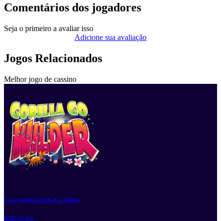
Comentários dos jogadores
Seja o primeiro a avaliar isso
Adicione sua avaliação
Jogos Relacionados
Melhor jogo de cassino
Caça-níqueis Gorilla Go Wilder
RTP:
97,4%