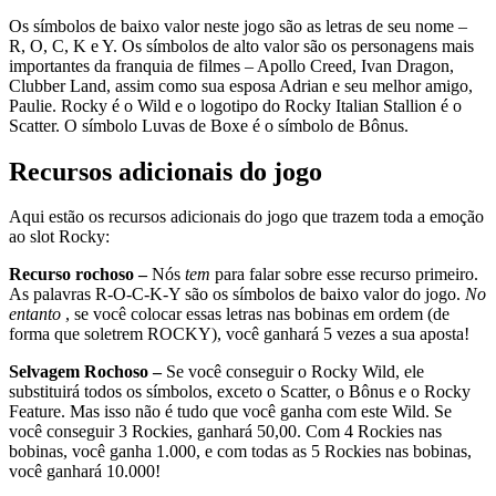
Os símbolos de baixo valor neste jogo são as letras de seu nome –
R, O, C, K e Y. Os símbolos de alto valor são os personagens mais
importantes da franquia de filmes – Apollo Creed, Ivan Dragon,
Clubber Land, assim como sua esposa Adrian e seu melhor amigo,
Paulie. Rocky é o Wild e o logotipo do Rocky Italian Stallion é o
Scatter. O símbolo Luvas de Boxe é o símbolo de Bônus.
Recursos adicionais do jogo
Aqui estão os recursos adicionais do jogo que trazem toda a emoção
ao slot Rocky:
Recurso rochoso –
Nós
tem
para falar sobre esse recurso primeiro.
As palavras R-O-C-K-Y são os símbolos de baixo valor do jogo.
No
entanto
, se você colocar essas letras nas bobinas em ordem (de
forma que soletrem ROCKY), você ganhará 5 vezes a sua aposta!
Selvagem Rochoso –
Se você conseguir o Rocky Wild, ele
substituirá todos os símbolos, exceto o Scatter, o Bônus e o Rocky
Feature. Mas isso não é tudo que você ganha com este Wild. Se
você conseguir 3 Rockies, ganhará 50,00. Com 4 Rockies nas
bobinas, você ganha 1.000, e com todas as 5 Rockies nas bobinas,
você ganhará 10.000!