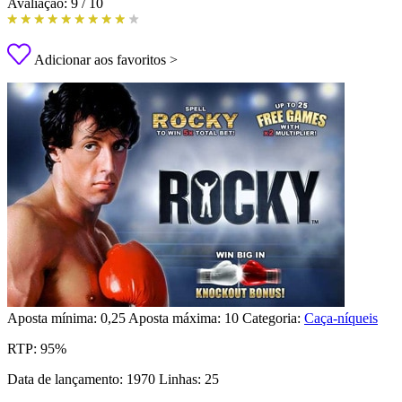
Avaliação:
9
/
10
Adicionar aos favoritos >
Aposta mínima:
0,25
Aposta máxima:
10
Categoria:
Caça-níqueis
RTP:
95%
Data de lançamento:
1970
Linhas:
25