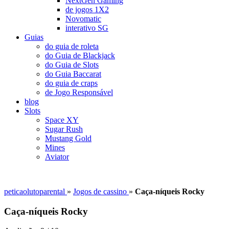
NextGen Gaming
de jogos 1X2
Novomatic
interativo SG
Guias
do guia de roleta
do Guia de Blackjack
do Guia de Slots
do Guia Baccarat
do guia de craps
de Jogo Responsável
blog
Slots
Space XY
Sugar Rush
Mustang Gold
Mines
Aviator
peticaolutoparental
»
Jogos de cassino
»
Caça-níqueis Rocky
Caça-níqueis Rocky