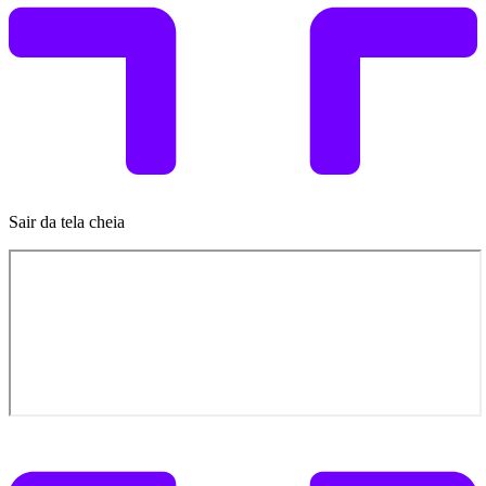
Sair da tela cheia