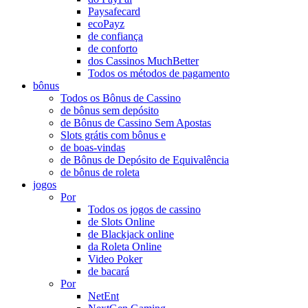
Paysafecard
ecoPayz
de confiança
de conforto
dos Cassinos MuchBetter
Todos os métodos de pagamento
bônus
Todos os Bônus de Cassino
de bônus sem depósito
de Bônus de Cassino Sem Apostas
Slots grátis com bônus e
de boas-vindas
de Bônus de Depósito de Equivalência
de bônus de roleta
jogos
Por
Todos os jogos de cassino
de Slots Online
de Blackjack online
da Roleta Online
Video Poker
de bacará
Por
NetEnt