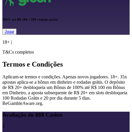
100% até R$ 100 + 200 rodadas grátis
Jogar
18+
|
T&Cs completos
Termos e Condições
Aplicam-se termos e condições. Apenas novos jogadores. 18+. 35x
apostas aplica-se a bônus em dinheiro e rodadas grátis. O depósito
de R$ 20+ desbloqueia um Bônus de 100% até R$ 100 em Bônus
em Dinheiro, a aposta subsequente de R$ 20+ em slots desbloqueia
100 Rodadas Grátis e 20 por dia durante 5 dias.
BeGambleAware.org.
Avaliação do 888 Casino
2