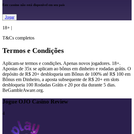
Este cassino não está disponível em seu país
Jogar
18+
|
T&Cs completos
Termos e Condições
Aplicam-se termos e condições. Apenas novos jogadores. 18+.
Apostas de 35x se aplicam ao bônus em dinheiro e rodadas grátis. O
depósito de R$ 20+ desbloqueia um Bônus de 100% até R$ 100 em
Bônus em Dinheiro, a aposta subsequente de R$ 20+ em slots
desbloqueia 100 Rodadas Grátis e 20 por dia durante 5 dias.
BeGambleAware.org.
Jogue OJO Casino Review
4