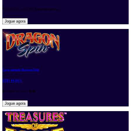
Provedor de jogos:
SG Jogos interativos
Jogue agora
Caça-níqueis Dragon Spin
RTP:
94,94%
Provedor de jogos:
Bally
Jogue agora