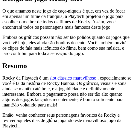
O que amamos neste jogo de caça-níqueis é que, em vez de focar
em apenas um filme da franquia, a Playtech projetou o jogo para
escolher o melhor de todos os filmes de Rocky. Assim, você
encontrará todos os personagens mais famosos deste jogo.
Embora os gráficos possam não ser tão polidos quanto os jogos que
você vê hoje, eles ainda são bonitos decente. Você também ouvirá
os clipes de fala mais icônicos do filme, bem como sua música, e
isso contribui para toda a sensação do jogo.
Resumo
Rocky da Playtech é um
slot clássico maravilhoso
, especialmente se
você é fã da história de Rocky Balboa. Os gráficos, visuais e sons
ainda se mantêm até hoje, e a jogabilidade é definitivamente
interessante. Embora o pagamento possa não ser tão alto quanto
alguns dos jogos lançados recentemente, é bom o suficiente para
mantê-lo voltando para mais!
Então, venha conhecer seus personagens favoritos de Rocky e
reviver aqueles dias de glória jogando este maravilhoso jogo da
Playtech.