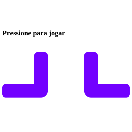
Pressione para jogar