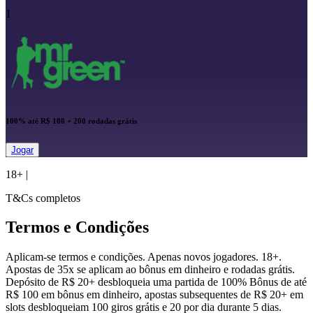
1
100% até R$ 100 + 200 rodadas grátis
Jogar
18+
|
T&Cs completos
Termos e Condições
Aplicam-se termos e condições. Apenas novos jogadores. 18+.
Apostas de 35x se aplicam ao bônus em dinheiro e rodadas grátis.
Depósito de R$ 20+ desbloqueia uma partida de 100% Bônus de até
R$ 100 em bônus em dinheiro, apostas subsequentes de R$ 20+ em
slots desbloqueiam 100 giros grátis e 20 por dia durante 5 dias.