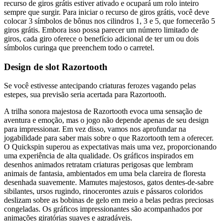
recurso de giros grátis estiver ativado e ocupará um rolo inteiro
sempre que surgir. Para iniciar o recurso de giros grátis, você deve
colocar 3 símbolos de bônus nos cilindros 1, 3 e 5, que fornecerão 5
giros grátis. Embora isso possa parecer um número limitado de
giros, cada giro oferece o benefício adicional de ter um ou dois
símbolos curinga que preenchem todo o carretel.
Design de slot Razortooth
Se você estivesse antecipando criaturas ferozes vagando pelas
estepes, sua previsão seria acertada para Razortooth.
A trilha sonora majestosa de Razortooth evoca uma sensação de
aventura e emoção, mas o jogo não depende apenas de seu design
para impressionar. Em vez disso, vamos nos aprofundar na
jogabilidade para saber mais sobre o que Razortooth tem a oferecer.
O Quickspin superou as expectativas mais uma vez, proporcionando
uma experiência de alta qualidade. Os gráficos inspirados em
desenhos animados retratam criaturas perigosas que lembram
animais de fantasia, ambientados em uma bela clareira de floresta
desenhada suavemente. Mamutes majestosos, gatos dentes-de-sabre
sibilantes, ursos rugindo, rinocerontes azuis e pássaros coloridos
deslizam sobre as bobinas de gelo em meio a belas pedras preciosas
congeladas. Os gráficos impressionantes são acompanhados por
animações giratórias suaves e agradáveis.