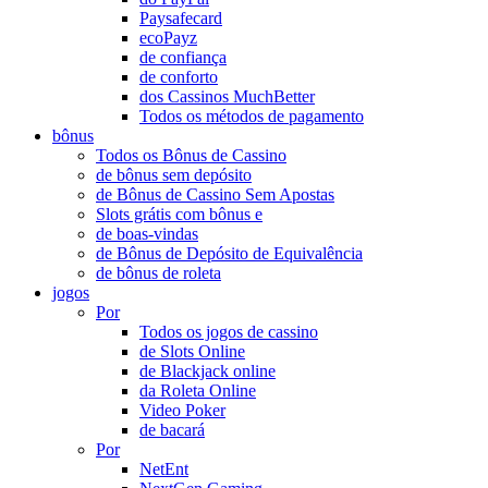
Paysafecard
ecoPayz
de confiança
de conforto
dos Cassinos MuchBetter
Todos os métodos de pagamento
bônus
Todos os Bônus de Cassino
de bônus sem depósito
de Bônus de Cassino Sem Apostas
Slots grátis com bônus e
de boas-vindas
de Bônus de Depósito de Equivalência
de bônus de roleta
jogos
Por
Todos os jogos de cassino
de Slots Online
de Blackjack online
da Roleta Online
Video Poker
de bacará
Por
NetEnt