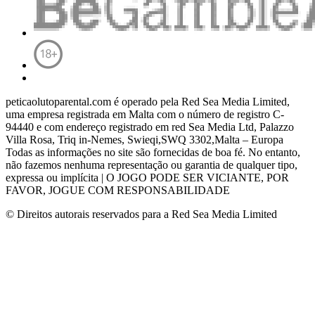
peticaolutoparental.com é operado pela Red Sea Media Limited,
uma empresa registrada em Malta com o número de registro C-
94440 e com endereço registrado em red Sea Media Ltd, Palazzo
Villa Rosa, Triq in-Nemes, Swieqi,SWQ 3302,Malta – Europa
Todas as informações no site são fornecidas de boa fé.
No entanto,
não fazemos nenhuma representação ou garantia de qualquer tipo,
expressa ou implícita |
O JOGO PODE SER VICIANTE, POR
FAVOR, JOGUE COM RESPONSABILIDADE
© Direitos autorais reservados para a Red Sea Media Limited