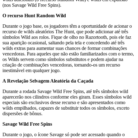
(nos Savage Wild Free Spins).
O recurso Hunt Random Wild
Durante o jogo base, os jogadores têm a oportunidade de acionar o
recurso de wilds aleatórios The Hunt, que pode adicionar até três
símbolos Wild aos rolos. Fique de olho no Razortooth, pois ele faz
sua aparição ocasional, saltando pela tela e concedendo até três
wilds extras para aumentar suas chances de formar combinações
vencedoras. Para aqueles que não estão familiarizados com o termo,
os Wilds servem como símbolos substitutos e podem ajudar na
criação de combinações vencedoras, tornando-os um recurso
inestimável em qualquer jogo.
A Revelação Selvagem Aleatória da Caçada
Durante a rodada Savage Wild Free Spins, até três símbolos wild
aparecerão nos cilindros conforme eles giram. Esses símbolos wild
especiais são exclusivos desse recurso e são apresentados como
wilds empilhados, capazes de substituir todos os símbolos, exceto
dispersões de bônus.
Savage Wild Free Spins
Durante o jogo, o ícone Savage só pode ser acessado quando o