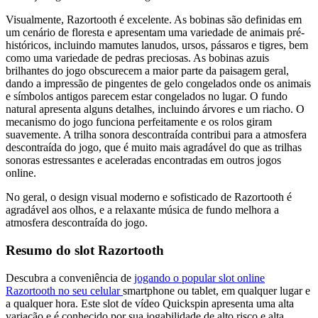
Visualmente, Razortooth é excelente. As bobinas são definidas em
um cenário de floresta e apresentam uma variedade de animais pré-
históricos, incluindo mamutes lanudos, ursos, pássaros e tigres, bem
como uma variedade de pedras preciosas. As bobinas azuis
brilhantes do jogo obscurecem a maior parte da paisagem geral,
dando a impressão de pingentes de gelo congelados onde os animais
e símbolos antigos parecem estar congelados no lugar. O fundo
natural apresenta alguns detalhes, incluindo árvores e um riacho. O
mecanismo do jogo funciona perfeitamente e os rolos giram
suavemente. A trilha sonora descontraída contribui para a atmosfera
descontraída do jogo, que é muito mais agradável do que as trilhas
sonoras estressantes e aceleradas encontradas em outros jogos
online.
No geral, o design visual moderno e sofisticado de Razortooth é
agradável aos olhos, e a relaxante música de fundo melhora a
atmosfera descontraída do jogo.
Resumo do slot Razortooth
Descubra a conveniência de
jogando o popular slot online
Razortooth no seu celular
smartphone ou tablet, em qualquer lugar e
a qualquer hora. Este slot de vídeo Quickspin apresenta uma alta
variação e é conhecido por sua jogabilidade de alto risco e alta