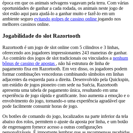
época em que os animais selvagens vagavam pela terra. Com várias
oportunidades de ganhar a cada rodada, os animais neste jogo de
slot estão aqui para ajudá-lo a ganhar muito e fazê-lo em um
ambiente seguro
evitando golpes de cassino online
jogando nos
melhores cassinos online.
Jogabilidade do slot Razortooth
Razortooth é um jogo de slot online com 5 cilindros e 3 linhas,
oferecendo aos jogadores impressionantes 243 maneiras de ganhar.
Ao contrário dos jogos de slot tradicionais ou vinculados a
nenhum
bônus de cassino de apostas
, não há estrutura de linha de
pagamento fixa em Razortooth. Em vez disso, os jogadores podem
formar combinações vencedoras combinando símbolos em linhas
adjacentes da esquerda para a direita. Desenvolvido pela Quickspin,
um estúdio de jogos pioneiro com sede na Suécia, Razortooth
apresenta uma tabela de pagamento única, resultando em uma
experiência de jogo rápida e gratificante. Isso aumenta a emoção e o
envolvimento do jogo, tornando-o uma experiência agradável que
pode facilmente consumir horas de jogo.
Os botões de comando do jogo, localizados na parte inferior da tela
abaixo dos rolos, permitem o ajuste da aposta por linha, e um botão
de engrenagem fornece acesso a outras configurações
personalizáveis. É importante lembrar que as recompensas recebidas