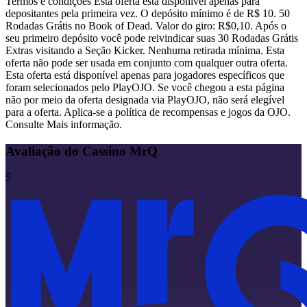
Termos e condições Esta oferta está disponível apenas para
depositantes pela primeira vez. O depósito mínimo é de R$ 10. 50
Rodadas Grátis no Book of Dead. Valor do giro: R$0,10. Após o
seu primeiro depósito você pode reivindicar suas 30 Rodadas Grátis
Extras visitando a Seção Kicker. Nenhuma retirada mínima. Esta
oferta não pode ser usada em conjunto com qualquer outra oferta.
Esta oferta está disponível apenas para jogadores específicos que
foram selecionados pelo PlayOJO. Se você chegou a esta página
não por meio da oferta designada via PlayOJO, não será elegível
para a oferta. Aplica-se a política de recompensas e jogos da OJO.
Consulte Mais informação.
Avaliação do Cassino MrQ
5