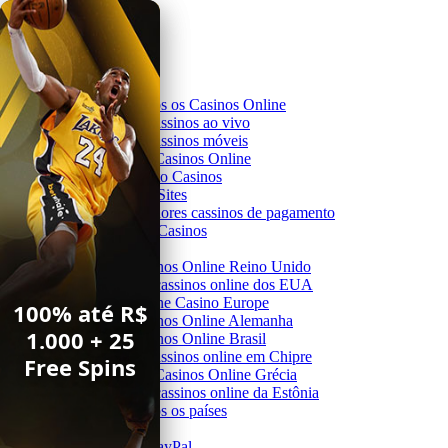
peticaolutoparental
cassinos
Por
Todos os Casinos Online
de cassinos ao vivo
de cassinos móveis
dos Casinos Online
Cripto Casinos
Slot Sites
Melhores cassinos de pagamento
VIP Casinos
Por países
Casinos Online Reino Unido
dos cassinos online dos EUA
Online Casino Europe
200% até R$
100% até R$
Casinos Online Alemanha
2.500 + 100
1.000 + 25
Casinos Online Brasil
de cassinos online em Chipre
Free Spins
Free Spins
dos Casinos Online Grécia
dos cassinos online da Estônia
Todos os países
Por
do PayPal