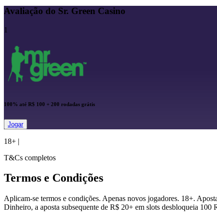
Avaliação do Sr. Green Casino
1
100% até R$ 100 + 200 rodadas grátis
Jogar
18+
|
T&Cs completos
Termos e Condições
Aplicam-se termos e condições. Apenas novos jogadores. 18+. Apost
Dinheiro, a aposta subsequente de R$ 20+ em slots desbloqueia 100 