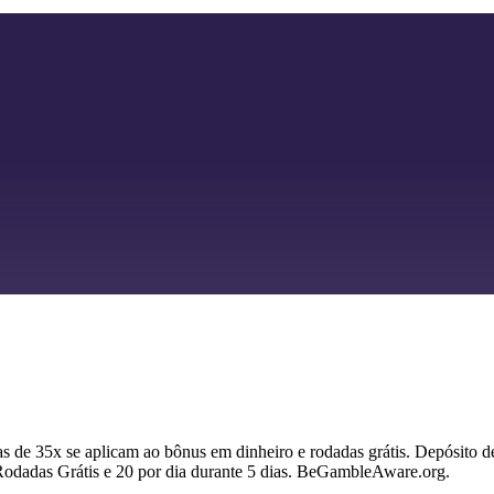
as de 35x se aplicam ao bônus em dinheiro e rodadas grátis. Depósi
Rodadas Grátis e 20 por dia durante 5 dias. BeGambleAware.org.