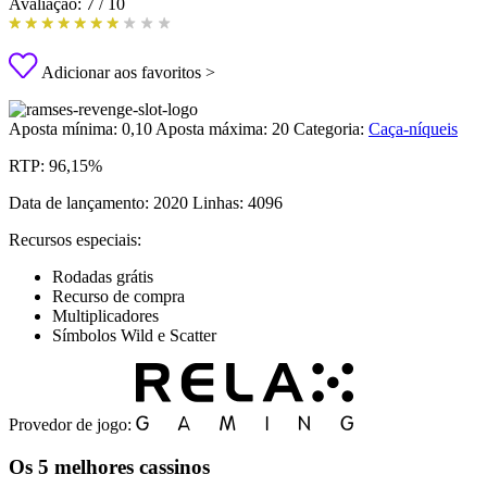
Avaliação:
7
/
10
Adicionar aos favoritos >
Aposta mínima:
0,10
Aposta máxima:
20
Categoria:
Caça-níqueis
RTP:
96,15%
Data de lançamento:
2020
Linhas:
4096
Recursos especiais:
Rodadas grátis
Recurso de compra
Multiplicadores
Símbolos Wild e Scatter
Provedor de jogo:
Os 5 melhores cassinos