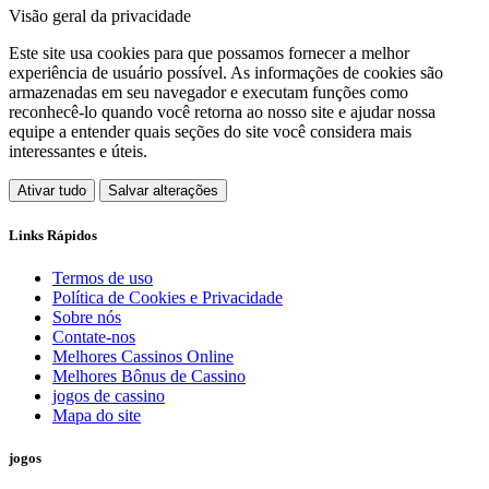
Visão geral da privacidade
Este site usa cookies para que possamos fornecer a melhor
experiência de usuário possível. As informações de cookies são
armazenadas em seu navegador e executam funções como
reconhecê-lo quando você retorna ao nosso site e ajudar nossa
equipe a entender quais seções do site você considera mais
interessantes e úteis.
Ativar tudo
Salvar alterações
Links Rápidos
Termos de uso
Política de Cookies e Privacidade
Sobre nós
Contate-nos
Melhores Cassinos Online
Melhores Bônus de Cassino
jogos de cassino
Mapa do site
jogos