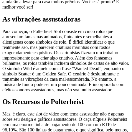
ajudarão a levar para casa muitos prêmios. Você está pronto? É
melhor você ser!
As vibrações assustadoras
Para começar, o Polterheist Slot consiste em cinco rolos que
apresentam fantasmas animados, flutuantes e semelhantes a
alienígenas como símbolos de rolo. É difícil identificar o que
realmente são, mas parecem criaturas marinhas com rostos
exageradamente esquisitos. Os cartunistas fizeram um trabalho
impressionante para criar algo criativo. Além dos fantasmas
brilhantes, os rolos também incluem símbolos de cartas de alto valor.
O símbolo Wild é aquele com a frase “Wanted Dead”, enquanto o
símbolo Scatter é um Golden Safe. O cenário é deslumbrante e
transmite as vibrações da casa mal-assombrada. No entanto, a
música de fundo pode ser um pouco animada. É incorporado com
efeitos sonoros assustadores, mas não soa muito assustador.
Os Recursos do Polterheist
Mas, é claro, este slot de vídeo com tema assustador não é apenas
sobre seu design e gráficos assustadores. O caça-níqueis Polterheist
tem uma enorme linha de pagamento de 100 com um RTP de
96,19%. São 100 linhas de pagamento, o que significa, pelo menos,