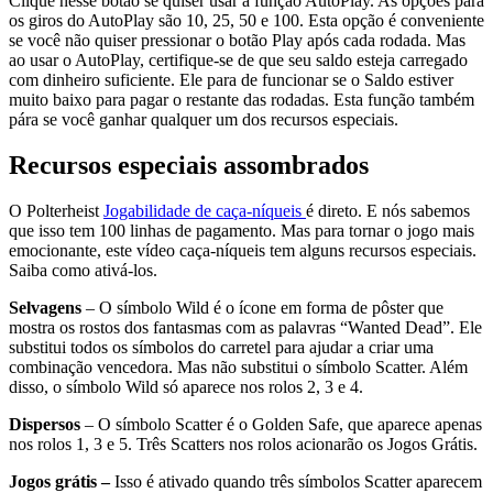
Clique nesse botão se quiser usar a função AutoPlay. As opções para
os giros do AutoPlay são 10, 25, 50 e 100. Esta opção é conveniente
se você não quiser pressionar o botão Play após cada rodada. Mas
ao usar o AutoPlay, certifique-se de que seu saldo esteja carregado
com dinheiro suficiente. Ele para de funcionar se o Saldo estiver
muito baixo para pagar o restante das rodadas. Esta função também
pára se você ganhar qualquer um dos recursos especiais.
Recursos especiais assombrados
O Polterheist
Jogabilidade de caça-níqueis
é direto. E nós sabemos
que isso tem 100 linhas de pagamento. Mas para tornar o jogo mais
emocionante, este vídeo caça-níqueis tem alguns recursos especiais.
Saiba como ativá-los.
Selvagens
– O símbolo Wild é o ícone em forma de pôster que
mostra os rostos dos fantasmas com as palavras “Wanted Dead”. Ele
substitui todos os símbolos do carretel para ajudar a criar uma
combinação vencedora. Mas não substitui o símbolo Scatter. Além
disso, o símbolo Wild só aparece nos rolos 2, 3 e 4.
Dispersos
– O símbolo Scatter é o Golden Safe, que aparece apenas
nos rolos 1, 3 e 5. Três Scatters nos rolos acionarão os Jogos Grátis.
Jogos grátis –
Isso é ativado quando três símbolos Scatter aparecem