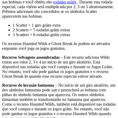
nas bobinas e você obtém oito
rodadas grátis
. Durante esta rodada
especial, cada vitória será multiplicada por 2, 3 ou 5 aleatoriamente.
Prêmios adicionais são concedidos se os símbolos Scatter
aparecerem nas bobinas.
1 Scatter = 1 giro grátis extra
2 Scatters = 5 rodadas grátis extras
3 Scatters = 8 rodadas grátis extras
Os recursos Haunted Wilds e Ghost Break-In podem ser ativados
enquanto você joga os jogos gratuitos.
Recurso Selvagens assombradas
– Este recurso adiciona Wilds
extras aos rolos 2, 3 e 4 no início de um giro aleatório. Está
disponível nas rodadas que você compra e durante os Jogos Grátis.
No entanto, você não pode ganhar os jogos gratuitos e o recurso
Ghost Break-In quando esse recurso especial estiver ativado.
Recurso de invasão fantasma
– No início de um giro aleatório, um
dos símbolos fantasmas pode sair e preencherá as bobinas com
pilhas do símbolo fantasma que apareceu. Os outros símbolos
fantasmas também se transformarão no fantasma que apareceu.
Como o recurso Haunted Wilds, também está disponível nas rodadas
que você compra e durante os jogos grátis. No entanto, você não
pode ganhar os jogos gratuitos e o recurso Haunted Wilds quando