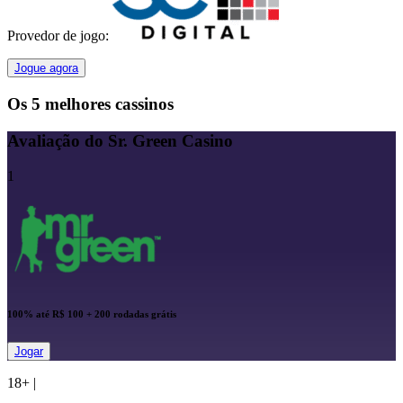
Provedor de jogo:
Jogue agora
Os 5 melhores cassinos
Avaliação do Sr. Green Casino
1
100% até R$ 100 + 200 rodadas grátis
Jogar
18+
|