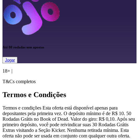
Até 80 rodadas sem apostas
Jogar
18+
|
T&Cs completos
Termos e Condições
Termos e condições Esta oferta está disponível apenas para
depositantes pela primeira vez. O depósito mínimo é de R$ 10. 50
Rodadas Grátis no Book of Dead. Valor do giro: R$ 0,10. Após seu
primeiro depósito, você pode reivindicar suas 30 Rodadas Grátis
Extras visitando a Seção Kicker. Nenhuma retirada mínima. Esta
oferta não pode ser usada em conjunto com qualquer outra oferta.