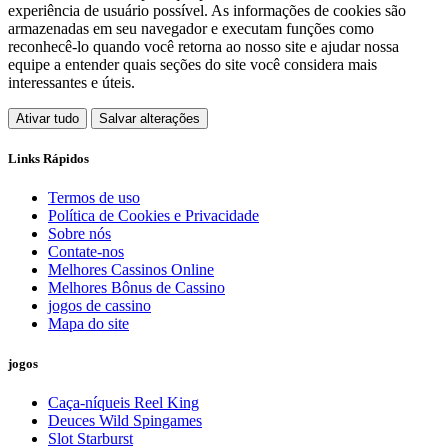
experiência de usuário possível. As informações de cookies são
armazenadas em seu navegador e executam funções como
reconhecê-lo quando você retorna ao nosso site e ajudar nossa
equipe a entender quais seções do site você considera mais
interessantes e úteis.
Ativar tudo
Salvar alterações
Links Rápidos
Termos de uso
Política de Cookies e Privacidade
Sobre nós
Contate-nos
Melhores Cassinos Online
Melhores Bônus de Cassino
jogos de cassino
Mapa do site
jogos
Caça-níqueis Reel King
Deuces Wild Spingames
Slot Starburst