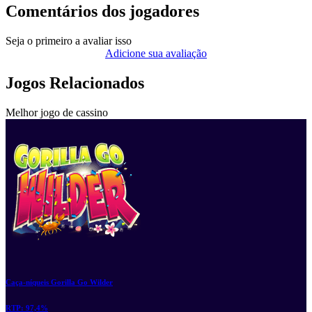
Comentários dos jogadores
Seja o primeiro a avaliar isso
Adicione sua avaliação
Jogos Relacionados
Melhor jogo de cassino
Caça-níqueis Gorilla Go Wilder
RTP:
97,4%