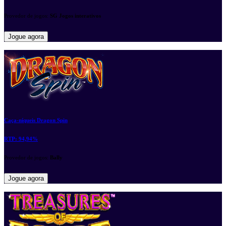
Provedor de jogos:
SG Jogos interativos
Jogue agora
Caça-níqueis Dragon Spin
RTP:
94,94%
Provedor de jogos:
Bally
Jogue agora