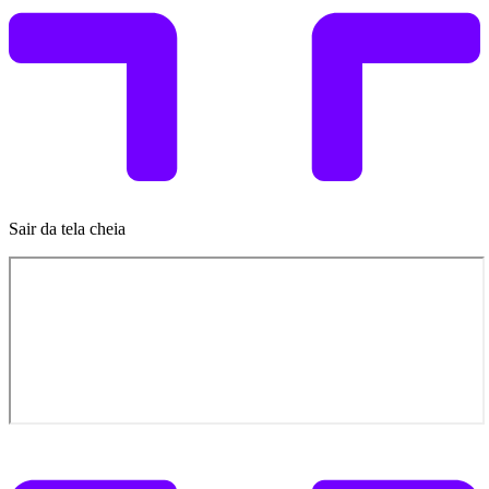
Sair da tela cheia