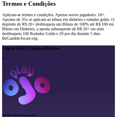
Termos e Condições
Aplicam-se termos e condições. Apenas novos jogadores. 18+.
Apostas de 35x se aplicam ao bônus em dinheiro e rodadas grátis. O
depósito de R$ 20+ desbloqueia um Bônus de 100% até R$ 100 em
Bônus em Dinheiro, a aposta subsequente de R$ 20+ em slots
desbloqueia 100 Rodadas Grátis e 20 por dia durante 5 dias.
BeGambleAware.org.
Jogue OJO Casino Review
4
Até 80 rodadas sem apostas