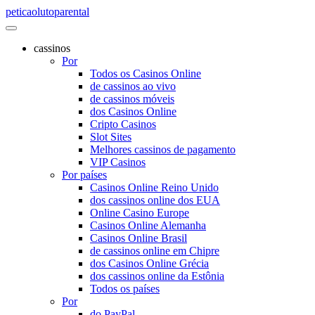
peticaolutoparental
cassinos
Por
Todos os Casinos Online
de cassinos ao vivo
de cassinos móveis
dos Casinos Online
Cripto Casinos
Slot Sites
Melhores cassinos de pagamento
VIP Casinos
Por países
Casinos Online Reino Unido
dos cassinos online dos EUA
Online Casino Europe
Casinos Online Alemanha
Casinos Online Brasil
de cassinos online em Chipre
dos Casinos Online Grécia
dos cassinos online da Estônia
Todos os países
Por
do PayPal