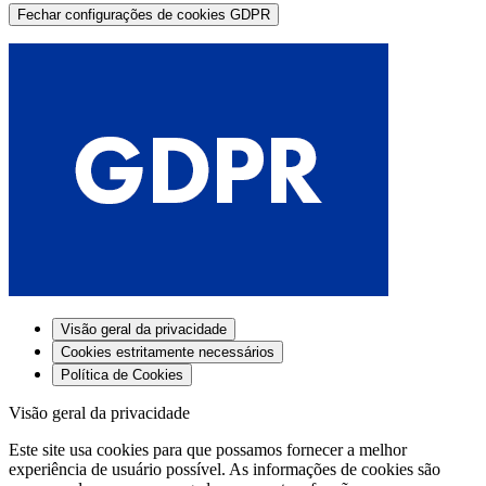
Fechar configurações de cookies GDPR
Visão geral da privacidade
Cookies estritamente necessários
Política de Cookies
Visão geral da privacidade
Este site usa cookies para que possamos fornecer a melhor
experiência de usuário possível. As informações de cookies são