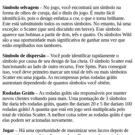
Símbolo selvagem
– No jogo, você encontrará um símbolo na
forma de olhos de coruja, daí o título do jogo. É muito fácil
identificá-lo, pois o design enfatiza a cor, o que o torna brilhante.
Este está substituindo todos os outros símbolos. No entanto, há uma
exceção: o Scatter (que será discutido em breve). Este símbolo
aparece nas bobinas a partir de dois, três e quatro. Os símbolos Wild
são a sua oportunidade mais significativa de ganhar uma vez que
estão empilhados nos tambores.
Símbolo de dispersão
– Você pode identificar rapidamente o
símbolo por causa de seu design de lua cheia. O símbolo Scatter está
funcionando ao lado de outro recurso, Free Spins. Para conseguir
isso, você deve primeiro marcar um total de três ou mais símbolos
Scatter em uma jogada. As recompensas pelas rodadas grátis
aumentam dependendo de quantos símbolos você obtém.
Rodadas Grátis
– As rodadas grátis são responsáveis ​​por manter
novos clientes voltando para mais. Uma pontuação de 3 símbolos
lhe daria três rodadas grátis, quatro lhe dariam 20 e 5 lhe dariam 100
rodadas grátis! A quantia que está em jogo será multiplicada pelo
total de vitórias Scatter. A melhor coisa sobre as rodadas grátis é que
elas podem ser acionadas novamente.
Jogar
– Há uma oportunidade de maximizar seus lucros depois de