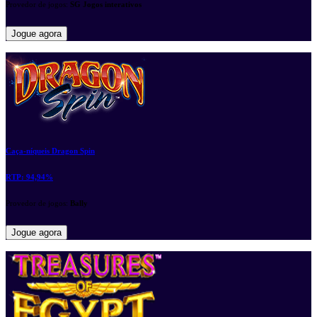
Provedor de jogos:
SG Jogos interativos
Jogue agora
Caça-níqueis Dragon Spin
RTP:
94,94%
Provedor de jogos:
Bally
Jogue agora