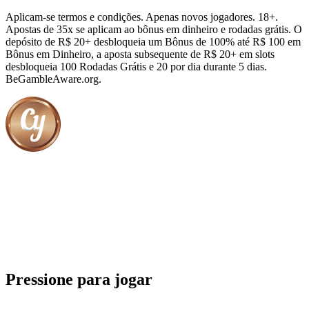
Aplicam-se termos e condições. Apenas novos jogadores. 18+.
Apostas de 35x se aplicam ao bônus em dinheiro e rodadas grátis. O
depósito de R$ 20+ desbloqueia um Bônus de 100% até R$ 100 em
Bônus em Dinheiro, a aposta subsequente de R$ 20+ em slots
desbloqueia 100 Rodadas Grátis e 20 por dia durante 5 dias.
BeGambleAware.org.
Pressione para jogar