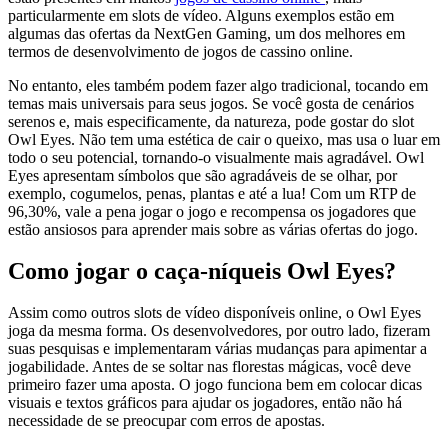
particularmente em slots de vídeo. Alguns exemplos estão em
algumas das ofertas da NextGen Gaming, um dos melhores em
termos de desenvolvimento de jogos de cassino online.
No entanto, eles também podem fazer algo tradicional, tocando em
temas mais universais para seus jogos. Se você gosta de cenários
serenos e, mais especificamente, da natureza, pode gostar do slot
Owl Eyes. Não tem uma estética de cair o queixo, mas usa o luar em
todo o seu potencial, tornando-o visualmente mais agradável. Owl
Eyes apresentam símbolos que são agradáveis ​​de se olhar, por
exemplo, cogumelos, penas, plantas e até a lua! Com um RTP de
96,30%, vale a pena jogar o jogo e recompensa os jogadores que
estão ansiosos para aprender mais sobre as várias ofertas do jogo.
Como jogar o caça-níqueis Owl Eyes?
Assim como outros slots de vídeo disponíveis online, o Owl Eyes
joga da mesma forma. Os desenvolvedores, por outro lado, fizeram
suas pesquisas e implementaram várias mudanças para apimentar a
jogabilidade. Antes de se soltar nas florestas mágicas, você deve
primeiro fazer uma aposta. O jogo funciona bem em colocar dicas
visuais e textos gráficos para ajudar os jogadores, então não há
necessidade de se preocupar com erros de apostas.