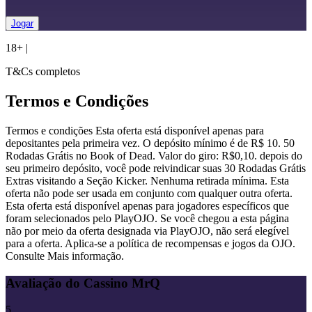
Jogar
18+
|
T&Cs completos
Termos e Condições
Termos e condições Esta oferta está disponível apenas para
depositantes pela primeira vez. O depósito mínimo é de R$ 10. 50
Rodadas Grátis no Book of Dead. Valor do giro: R$0,10. depois do
seu primeiro depósito, você pode reivindicar suas 30 Rodadas Grátis
Extras visitando a Seção Kicker. Nenhuma retirada mínima. Esta
oferta não pode ser usada em conjunto com qualquer outra oferta.
Esta oferta está disponível apenas para jogadores específicos que
foram selecionados pelo PlayOJO. Se você chegou a esta página
não por meio da oferta designada via PlayOJO, não será elegível
para a oferta. Aplica-se a política de recompensas e jogos da OJO.
Consulte Mais informação.
Avaliação do Cassino MrQ
5