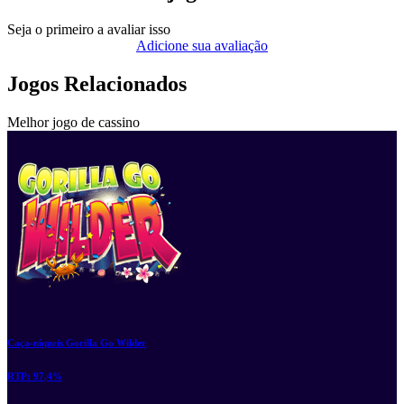
Seja o primeiro a avaliar isso
Adicione sua avaliação
Jogos Relacionados
Melhor jogo de cassino
Caça-níqueis Gorilla Go Wilder
RTP:
97,4%