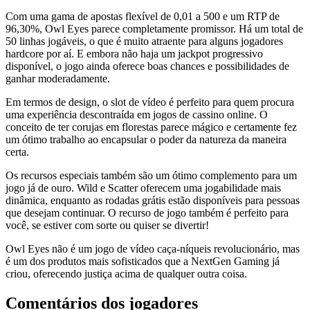
Com uma gama de apostas flexível de 0,01 a 500 e um RTP de
96,30%, Owl Eyes parece completamente promissor. Há um total de
50 linhas jogáveis, o que é muito atraente para alguns jogadores
hardcore por aí. E embora não haja um jackpot progressivo
disponível, o jogo ainda oferece boas chances e possibilidades de
ganhar moderadamente.
Em termos de design, o slot de vídeo é perfeito para quem procura
uma experiência descontraída em jogos de cassino online. O
conceito de ter corujas em florestas parece mágico e certamente fez
um ótimo trabalho ao encapsular o poder da natureza da maneira
certa.
Os recursos especiais também são um ótimo complemento para um
jogo já de ouro. Wild e Scatter oferecem uma jogabilidade mais
dinâmica, enquanto as rodadas grátis estão disponíveis para pessoas
que desejam continuar. O recurso de jogo também é perfeito para
você, se estiver com sorte ou quiser se divertir!
Owl Eyes não é um jogo de vídeo caça-níqueis revolucionário, mas
é um dos produtos mais sofisticados que a NextGen Gaming já
criou, oferecendo justiça acima de qualquer outra coisa.
Comentários dos jogadores