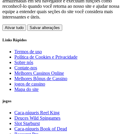
armazenadas em seu navegador e executam funções como
reconhecê-lo quando você retorna ao nosso site e ajudar nossa
equipe a entender quais seções do site você considera mais
interessantes e úteis.
Ativar tudo
Salvar alterações
Links Rápidos
Termos de uso
Política de Cookies e Privacidade
Sobre nós
Contate-nos
Melhores Cassinos Online
Melhores Bônus de Cassino
jogos de cassino
Mapa do site
jogos
Caça-níqueis Reel King
Deuces Wild Spingames
Slot Starburst
Caça-níqueis Book of Dead