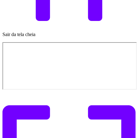
Sair da tela cheia