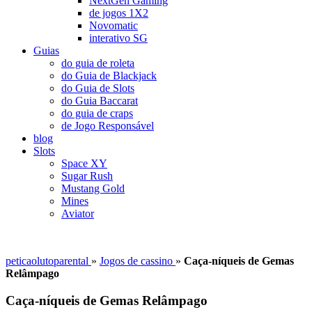
NextGen Gaming
de jogos 1X2
Novomatic
interativo SG
Guias
do guia de roleta
do Guia de Blackjack
do Guia de Slots
do Guia Baccarat
do guia de craps
de Jogo Responsável
blog
Slots
Space XY
Sugar Rush
Mustang Gold
Mines
Aviator
peticaolutoparental
»
Jogos de cassino
»
Caça-níqueis de Gemas
Relâmpago
Caça-níqueis de Gemas Relâmpago