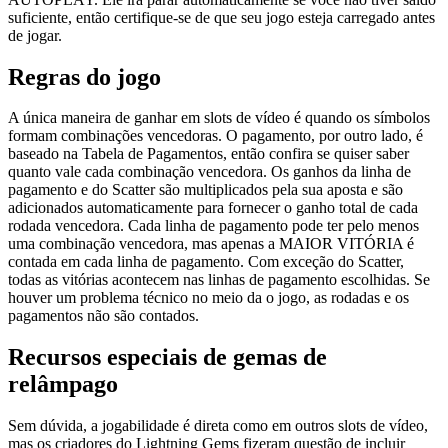
suficiente, então certifique-se de que seu jogo esteja carregado antes
de jogar.
Regras do jogo
A única maneira de ganhar em slots de vídeo é quando os símbolos
formam combinações vencedoras. O pagamento, por outro lado, é
baseado na Tabela de Pagamentos, então confira se quiser saber
quanto vale cada combinação vencedora. Os ganhos da linha de
pagamento e do Scatter são multiplicados pela sua aposta e são
adicionados automaticamente para fornecer o ganho total de cada
rodada vencedora. Cada linha de pagamento pode ter pelo menos
uma combinação vencedora, mas apenas a MAIOR VITÓRIA é
contada em cada linha de pagamento. Com exceção do Scatter,
todas as vitórias acontecem nas linhas de pagamento escolhidas. Se
houver um problema técnico no meio da o jogo, as rodadas e os
pagamentos não são contados.
Recursos especiais de gemas de
relâmpago
Sem dúvida, a jogabilidade é direta como em outros slots de vídeo,
mas os criadores do Lightning Gems fizeram questão de incluir