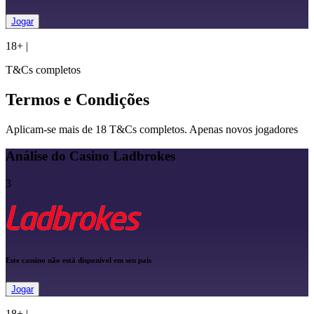
Jogar
18+
|
T&Cs completos
Termos e Condições
Aplicam-se mais de 18 T&Cs completos. Apenas novos jogadores
Análise do Casino Ladbrokes
3
Este cassino não está disponível em seu país
Jogar
18+
|