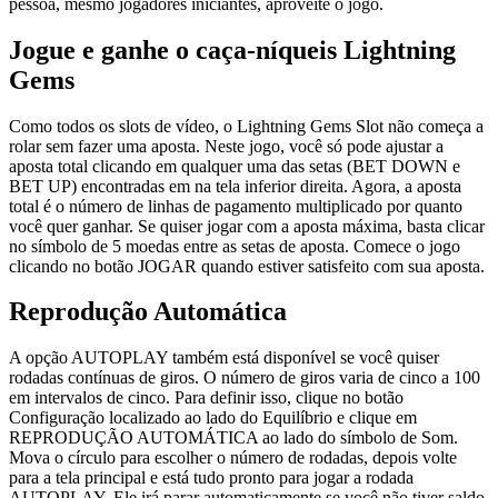
pessoa, mesmo jogadores iniciantes, aproveite o jogo.
Jogue e ganhe o caça-níqueis Lightning
Gems
Como todos os slots de vídeo, o Lightning Gems Slot não começa a
rolar sem fazer uma aposta. Neste jogo, você só pode ajustar a
aposta total clicando em qualquer uma das setas (BET DOWN e
BET UP) encontradas em na tela inferior direita. Agora, a aposta
total é o número de linhas de pagamento multiplicado por quanto
você quer ganhar. Se quiser jogar com a aposta máxima, basta clicar
no símbolo de 5 moedas entre as setas de aposta. Comece o jogo
clicando no botão JOGAR quando estiver satisfeito com sua aposta.
Reprodução Automática
A opção AUTOPLAY também está disponível se você quiser
rodadas contínuas de giros. O número de giros varia de cinco a 100
em intervalos de cinco. Para definir isso, clique no botão
Configuração localizado ao lado do Equilíbrio e clique em
REPRODUÇÃO AUTOMÁTICA ao lado do símbolo de Som.
Mova o círculo para escolher o número de rodadas, depois volte
para a tela principal e está tudo pronto para jogar a rodada
AUTOPLAY. Ele irá parar automaticamente se você não tiver saldo