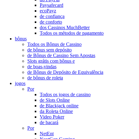
Paysafecard
ecoPayz
de confiança
de conforto
dos Cassinos MuchBetter
Todos os métodos de pagamento
bônus
Todos os Bônus de Cassino
de bônus sem depósito
de Bônus de Cassino Sem Apostas
Slots grátis com bônus e
de boas-vindas
de Bônus de Depósito de Equivalência
de bônus de roleta
jogos
Por
Todos os jogos de cassino
de Slots Online
de Blackjack online
da Roleta Online
Video Poker
de bacará
Por
NetEnt