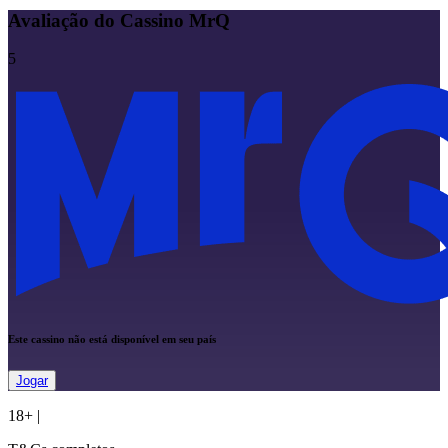
Avaliação do Cassino MrQ
5
Este cassino não está disponível em seu país
Jogar
18+
|