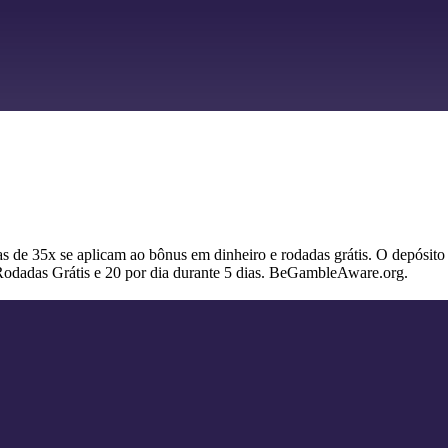
as de 35x se aplicam ao bônus em dinheiro e rodadas grátis. O depó
Rodadas Grátis e 20 por dia durante 5 dias. BeGambleAware.org.