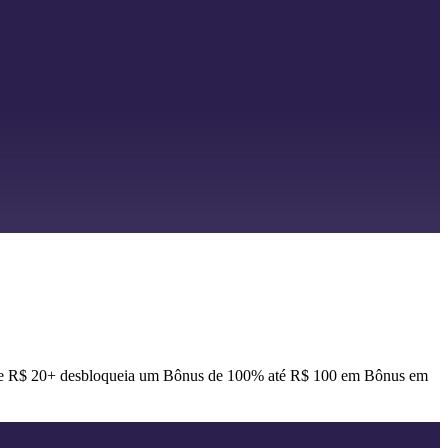
to de R$ 20+ desbloqueia um Bônus de 100% até R$ 100 em Bônus em