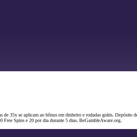
as de 35x se aplicam ao bônus em dinheiro e rodadas grátis. Depósi
0 Free Spins e 20 por dia durante 5 dias. BeGambleAware.org.