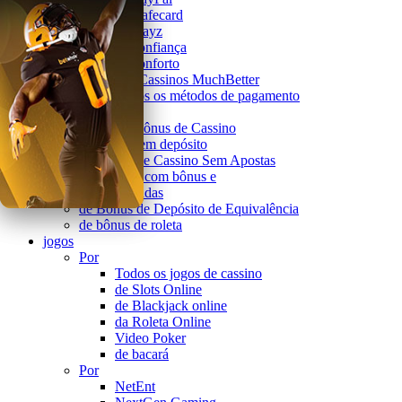
Paysafecard
ecoPayz
de confiança
de conforto
dos Cassinos MuchBetter
Todos os métodos de pagamento
bônus
Todos os Bônus de Cassino
de bônus sem depósito
de Bônus de Cassino Sem Apostas
Slots grátis com bônus e
de boas-vindas
de Bônus de Depósito de Equivalência
de bônus de roleta
jogos
Por
Todos os jogos de cassino
de Slots Online
de Blackjack online
da Roleta Online
Video Poker
de bacará
Por
NetEnt