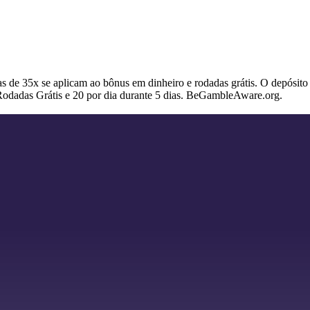
as de 35x se aplicam ao bônus em dinheiro e rodadas grátis. O depó
Rodadas Grátis e 20 por dia durante 5 dias. BeGambleAware.org.