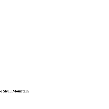
he Skull Mountain