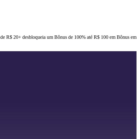
sito de R$ 20+ desbloqueia um Bônus de 100% até R$ 100 em Bônus em