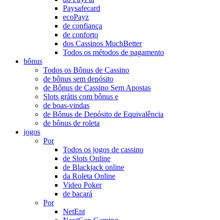
Paysafecard
ecoPayz
de confiança
de conforto
dos Cassinos MuchBetter
Todos os métodos de pagamento
bônus
Todos os Bônus de Cassino
de bônus sem depósito
de Bônus de Cassino Sem Apostas
Slots grátis com bônus e
de boas-vindas
de Bônus de Depósito de Equivalência
de bônus de roleta
jogos
Por
Todos os jogos de cassino
de Slots Online
de Blackjack online
da Roleta Online
Video Poker
de bacará
Por
NetEnt