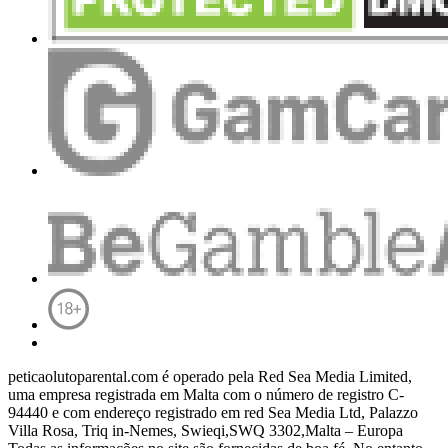
peticaolutoparental.com é operado pela Red Sea Media Limited,
uma empresa registrada em Malta com o número de registro C-
94440 e com endereço registrado em red Sea Media Ltd, Palazzo
Villa Rosa, Triq in-Nemes, Swieqi,SWQ 3302,Malta – Europa