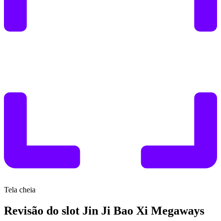
Tela cheia
Revisão do slot Jin Ji Bao Xi Megaways