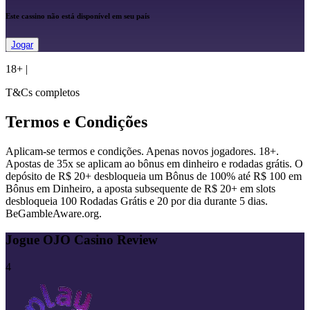
Este cassino não está disponível em seu país
Jogar
18+
|
T&Cs completos
Termos e Condições
Aplicam-se termos e condições. Apenas novos jogadores. 18+.
Apostas de 35x se aplicam ao bônus em dinheiro e rodadas grátis. O
depósito de R$ 20+ desbloqueia um Bônus de 100% até R$ 100 em
Bônus em Dinheiro, a aposta subsequente de R$ 20+ em slots
desbloqueia 100 Rodadas Grátis e 20 por dia durante 5 dias.
BeGambleAware.org.
Jogue OJO Casino Review
4