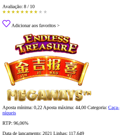
Avaliação:
8
/
10
Adicionar aos favoritos >
Aposta mínima:
0,22
Aposta máxima:
44,00
Categoria:
Caça-
níqueis
RTP:
96,06%
Data de lançamento:
2021
Linhas:
117.649