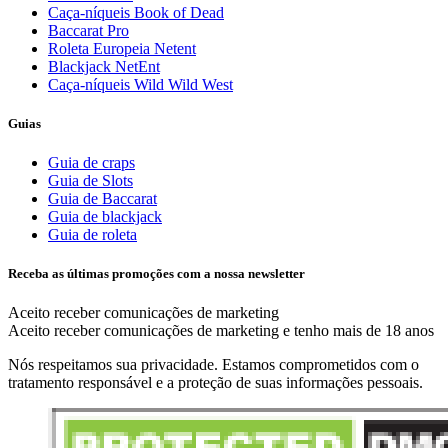
Caça-níqueis Book of Dead
Baccarat Pro
Roleta Europeia Netent
Blackjack NetEnt
Caça-níqueis Wild Wild West
Guias
Guia de craps
Guia de Slots
Guia de Baccarat
Guia de blackjack
Guia de roleta
Receba as últimas promoções com a nossa newsletter
Aceito receber comunicações de marketing
Aceito receber comunicações de marketing e tenho mais de 18 anos
Nós respeitamos sua privacidade.
Estamos comprometidos com o
tratamento responsável e a proteção de suas informações pessoais.