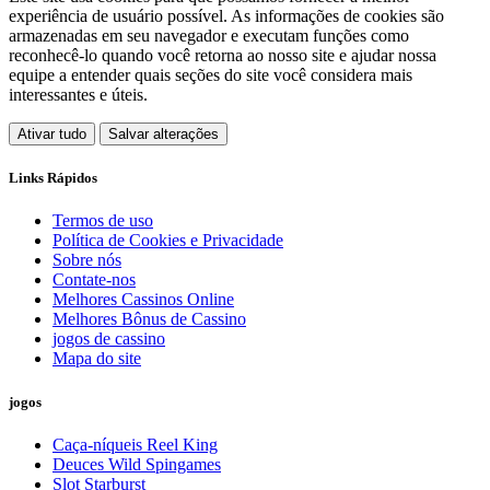
experiência de usuário possível. As informações de cookies são
armazenadas em seu navegador e executam funções como
reconhecê-lo quando você retorna ao nosso site e ajudar nossa
equipe a entender quais seções do site você considera mais
interessantes e úteis.
Ativar tudo
Salvar alterações
Links Rápidos
Termos de uso
Política de Cookies e Privacidade
Sobre nós
Contate-nos
Melhores Cassinos Online
Melhores Bônus de Cassino
jogos de cassino
Mapa do site
jogos
Caça-níqueis Reel King
Deuces Wild Spingames
Slot Starburst