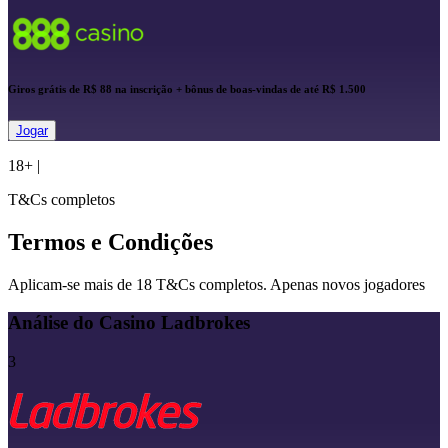
Giros grátis de R$ 88 na inscrição + bônus de boas-vindas de até R$ 1.500
Jogar
18+
|
T&Cs completos
Termos e Condições
Aplicam-se mais de 18 T&Cs completos. Apenas novos jogadores
Análise do Casino Ladbrokes
3