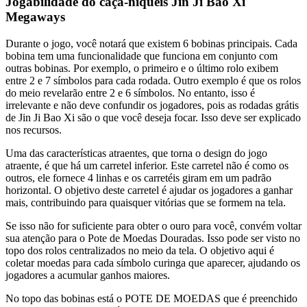
Jogabilidade do caça-níqueis Jin Ji Bao Xi
Megaways
Durante o jogo, você notará que existem 6 bobinas principais. Cada
bobina tem uma funcionalidade que funciona em conjunto com
outras bobinas. Por exemplo, o primeiro e o último rolo exibem
entre 2 e 7 símbolos para cada rodada. Outro exemplo é que os rolos
do meio revelarão entre 2 e 6 símbolos. No entanto, isso é
irrelevante e não deve confundir os jogadores, pois as rodadas grátis
de Jin Ji Bao Xi são o que você deseja focar. Isso deve ser explicado
nos recursos.
Uma das características atraentes, que torna o design do jogo
atraente, é que há um carretel inferior. Este carretel não é como os
outros, ele fornece 4 linhas e os carretéis giram em um padrão
horizontal. O objetivo deste carretel é ajudar os jogadores a ganhar
mais, contribuindo para quaisquer vitórias que se formem na tela.
Se isso não for suficiente para obter o ouro para você, convém voltar
sua atenção para o Pote de Moedas Douradas. Isso pode ser visto no
topo dos rolos centralizados no meio da tela. O objetivo aqui é
coletar moedas para cada símbolo curinga que aparecer, ajudando os
jogadores a acumular ganhos maiores.
No topo das bobinas está o POTE DE MOEDAS que é preenchido