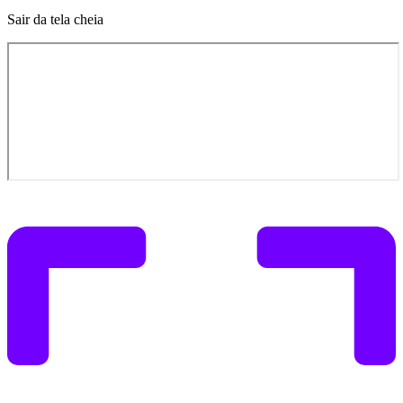
Sair da tela cheia