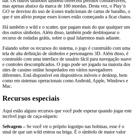
dar. Os outros símbolos também oferecem prêmios consideráveis,
mas apenas abaixo da marca de 100 moedas. Desta vez, o Play’n
GO se desviou do uso de ícones tradicionais de cartas de baralho, o
que é um alívio porque esses ícones estão começando a ficar chatos.
Há também o wild e o scatter, que pagam mais do que qualquer um
dos outros símbolos. Além disso, também pode desbloquear o
recurso de rodadas grátis, sobre o qual falaremos mais adiante.
Falando sobre os recursos do sistema, o jogo é construído com uma
tela de alta definição de símbolos e personagens 3D. Além disso, é
construído com uma interface de usuário fácil para navegação suave
e controles descomplicados. O jogo pode ser jogado na maioria dos
sites de cassino online hospedados em vários navegadores
diferentes. Está disponível em dispositivos móveis e desktop, bem
como em sistemas operacionais como Android, Apple, Windows e
Mac.
Recursos especiais
Aqui estão alguns recursos que você pode esperar quando jogar este
incrível jogo de caça-níqueis:
Selvagem –
Se você vir o próprio logotipo nas bobinas, esse é o
sinal de que um wild entrou na briga. É o símbolo de maior valor