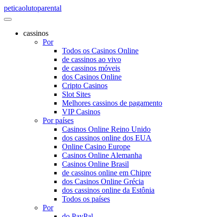
peticaolutoparental
cassinos
Por
Todos os Casinos Online
de cassinos ao vivo
de cassinos móveis
dos Casinos Online
Cripto Casinos
Slot Sites
Melhores cassinos de pagamento
VIP Casinos
Por países
Casinos Online Reino Unido
dos cassinos online dos EUA
Online Casino Europe
Casinos Online Alemanha
Casinos Online Brasil
de cassinos online em Chipre
dos Casinos Online Grécia
dos cassinos online da Estônia
Todos os países
Por
do PayPal