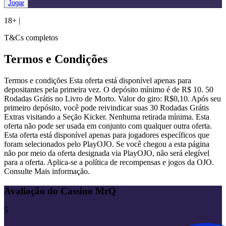
Jogar
18+
|
T&Cs completos
Termos e Condições
Termos e condições Esta oferta está disponível apenas para
depositantes pela primeira vez. O depósito mínimo é de R$ 10. 50
Rodadas Grátis no Livro de Morto. Valor do giro: R$0,10. Após seu
primeiro depósito, você pode reivindicar suas 30 Rodadas Grátis
Extras visitando a Seção Kicker. Nenhuma retirada mínima. Esta
oferta não pode ser usada em conjunto com qualquer outra oferta.
Esta oferta está disponível apenas para jogadores específicos que
foram selecionados pelo PlayOJO. Se você chegou a esta página
não por meio da oferta designada via PlayOJO, não será elegível
para a oferta. Aplica-se a política de recompensas e jogos da OJO.
Consulte Mais informação.
Avaliação do Cassino MrQ
5