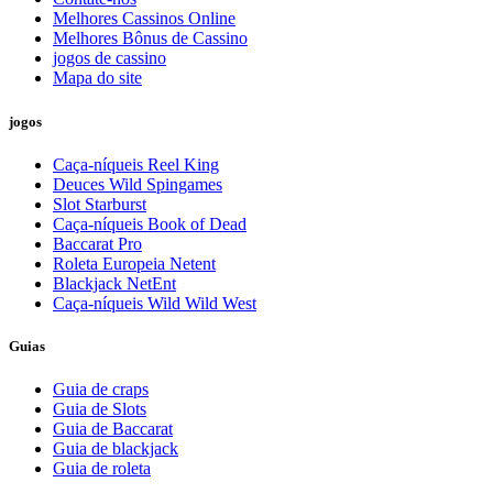
Melhores Cassinos Online
Melhores Bônus de Cassino
jogos de cassino
Mapa do site
jogos
Caça-níqueis Reel King
Deuces Wild Spingames
Slot Starburst
Caça-níqueis Book of Dead
Baccarat Pro
Roleta Europeia Netent
Blackjack NetEnt
Caça-níqueis Wild Wild West
Guias
Guia de craps
Guia de Slots
Guia de Baccarat
Guia de blackjack
Guia de roleta