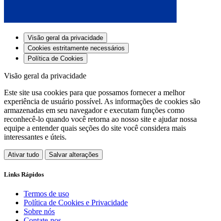
Visão geral da privacidade
Cookies estritamente necessários
Política de Cookies
Visão geral da privacidade
Este site usa cookies para que possamos fornecer a melhor
experiência de usuário possível. As informações de cookies são
armazenadas em seu navegador e executam funções como
reconhecê-lo quando você retorna ao nosso site e ajudar nossa
equipe a entender quais seções do site você considera mais
interessantes e úteis.
Ativar tudo
Salvar alterações
Links Rápidos
Termos de uso
Política de Cookies e Privacidade
Sobre nós
Contate-nos