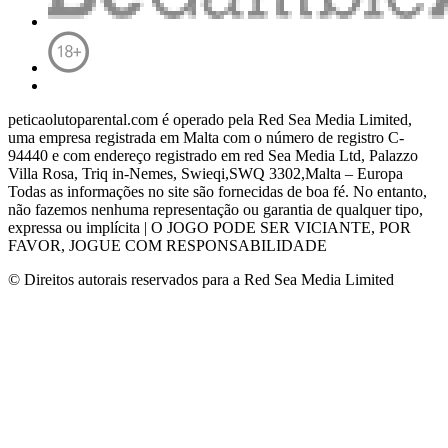
peticaolutoparental.com é operado pela Red Sea Media Limited,
uma empresa registrada em Malta com o número de registro C-
94440 e com endereço registrado em red Sea Media Ltd, Palazzo
Villa Rosa, Triq in-Nemes, Swieqi,SWQ 3302,Malta – Europa
Todas as informações no site são fornecidas de boa fé.
No entanto,
não fazemos nenhuma representação ou garantia de qualquer tipo,
expressa ou implícita |
O JOGO PODE SER VICIANTE, POR
FAVOR, JOGUE COM RESPONSABILIDADE
© Direitos autorais reservados para a Red Sea Media Limited