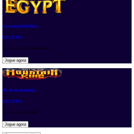
Caça-níqueis Holy Diver
RTP:
95,54%
Provedor de jogos:
Grandes jogos
Jogue agora
Slot de giro de dinheiro
RTP:
94,15%
Provedor de jogos:
Bally
Jogue agora