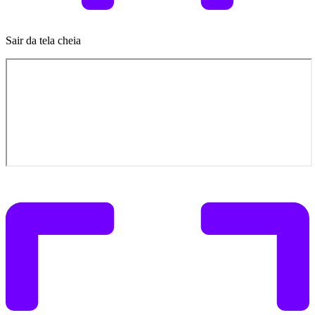
Sair da tela cheia