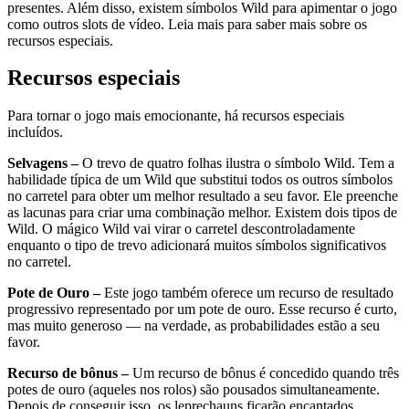
presentes. Além disso, existem símbolos Wild para apimentar o jogo
como outros slots de vídeo. Leia mais para saber mais sobre os
recursos especiais.
Recursos especiais
Para tornar o jogo mais emocionante, há recursos especiais
incluídos.
Selvagens –
O trevo de quatro folhas ilustra o símbolo Wild. Tem a
habilidade típica de um Wild que substitui todos os outros símbolos
no carretel para obter um melhor resultado a seu favor. Ele preenche
as lacunas para criar uma combinação melhor. Existem dois tipos de
Wild. O mágico Wild vai virar o carretel descontroladamente
enquanto o tipo de trevo adicionará muitos símbolos significativos
no carretel.
Pote de Ouro –
Este jogo também oferece um recurso de resultado
progressivo representado por um pote de ouro. Esse recurso é curto,
mas muito generoso — na verdade, as probabilidades estão a seu
favor.
Recurso de bônus –
Um recurso de bônus é concedido quando três
potes de ouro (aqueles nos rolos) são pousados ​​simultaneamente.
Depois de conseguir isso, os leprechauns ficarão encantados,