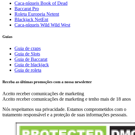
Caça-níqueis Book of Dead
Baccarat Pro
Roleta Europeia Netent
Blackjack NetEnt
Caça-níqueis Wild Wild West
Guias
Guia de craps
Guia de Slots
Guia de Baccarat
Guia de blackjack
Guia de roleta
Receba as últimas promoções com a nossa newsletter
Aceito receber comunicações de marketing
Aceito receber comunicações de marketing e tenho mais de 18 anos
Nós respeitamos sua privacidade.
Estamos comprometidos com o
tratamento responsável e a proteção de suas informações pessoais.