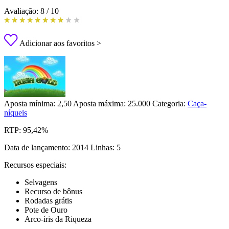
Avaliação:
8
/
10
Adicionar aos favoritos >
Aposta mínima:
2,50
Aposta máxima:
25.000
Categoria:
Caça-
níqueis
RTP:
95,42%
Data de lançamento:
2014
Linhas:
5
Recursos especiais:
Selvagens
Recurso de bônus
Rodadas grátis
Pote de Ouro
Arco-íris da Riqueza