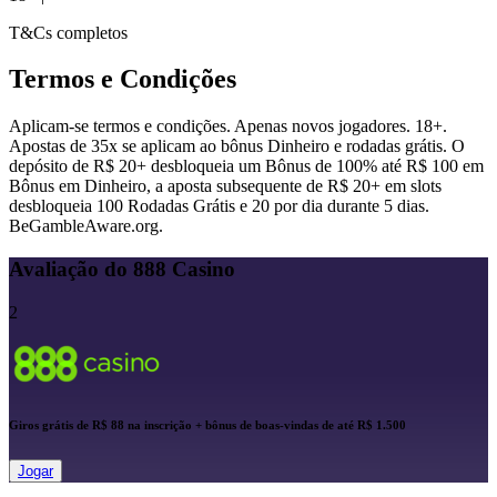
T&Cs completos
Termos e Condições
Aplicam-se termos e condições. Apenas novos jogadores. 18+.
Apostas de 35x se aplicam ao bônus Dinheiro e rodadas grátis. O
depósito de R$ 20+ desbloqueia um Bônus de 100% até R$ 100 em
Bônus em Dinheiro, a aposta subsequente de R$ 20+ em slots
desbloqueia 100 Rodadas Grátis e 20 por dia durante 5 dias.
BeGambleAware.org.
Avaliação do 888 Casino
2
Giros grátis de R$ 88 na inscrição + bônus de boas-vindas de até R$ 1.500
Jogar