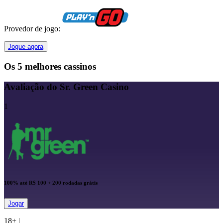
Provedor de jogo:
Jogue agora
Os 5 melhores cassinos
Avaliação do Sr. Green Casino
1
100% até R$ 100 + 200 rodadas grátis
Jogar
18+
|