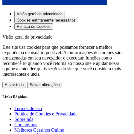
Visão geral da privacidade
Cookies estritamente necessários
Política de Cookies
Visão geral da privacidade
Este site usa cookies para que possamos fornecer a melhor
experiência de usuário possível. As informações de cookies são
armazenadas em seu navegador e executam funções como
reconhecê-lo quando você retorna ao nosso site e ajudar nossa
equipe a entender quais seções do site que você considera mais
interessantes e úteis.
Ativar tudo
Salvar alterações
Links Rápidos
Termos de uso
Política de Cookies e Privacidade
Sobre nós
Contate-nos
Melhores Cassinos Online