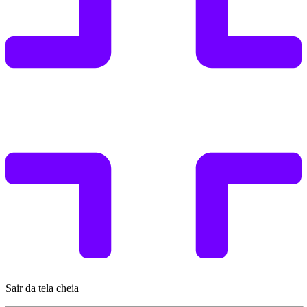
Sair da tela cheia