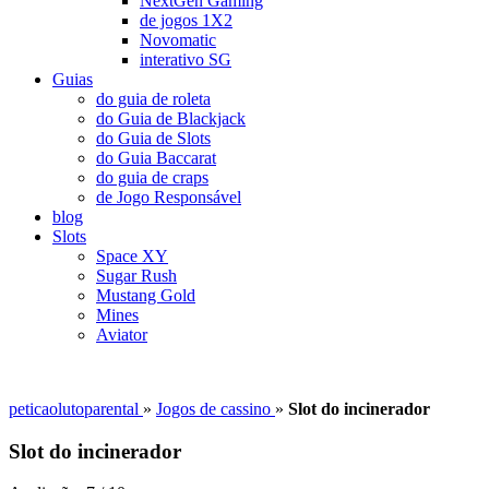
NextGen Gaming
de jogos 1X2
Novomatic
interativo SG
Guias
do guia de roleta
do Guia de Blackjack
do Guia de Slots
do Guia Baccarat
do guia de craps
de Jogo Responsável
blog
Slots
Space XY
Sugar Rush
Mustang Gold
Mines
Aviator
peticaolutoparental
»
Jogos de cassino
»
Slot do incinerador
Slot do incinerador