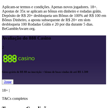
Aplicam-se termos e condições. Apenas novos jogadores. 18+.
Apostas de 35x se aplicam ao bônus em dinheiro e rodadas grátis.
Depósito de R$ 20+ desbloqueia um Bônus de 100% até R$ 100 em
Bônus Dinheiro, a aposta subsequente de R$ 20+ em slots
desbloqueia 100 Rodadas Grátis e 20 por dia durante 5 dias.
BeGambleAware.org.
Avaliação do 888 Casino
2
Giros grátis de R$ 88 na inscrição + bônus de boas-vindas de até R$ 1.500
Jogar
18+
|
T&Cs completos