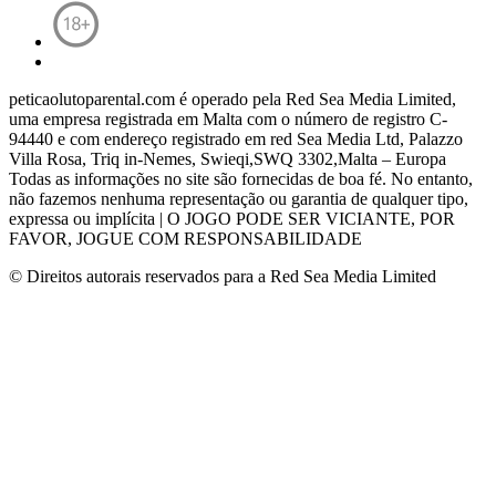
peticaolutoparental.com é operado pela Red Sea Media Limited,
uma empresa registrada em Malta com o número de registro C-
94440 e com endereço registrado em red Sea Media Ltd, Palazzo
Villa Rosa, Triq in-Nemes, Swieqi,SWQ 3302,Malta – Europa
Todas as informações no site são fornecidas de boa fé.
No entanto,
não fazemos nenhuma representação ou garantia de qualquer tipo,
expressa ou implícita |
O JOGO PODE SER VICIANTE, POR
FAVOR, JOGUE COM RESPONSABILIDADE
© Direitos autorais reservados para a Red Sea Media Limited