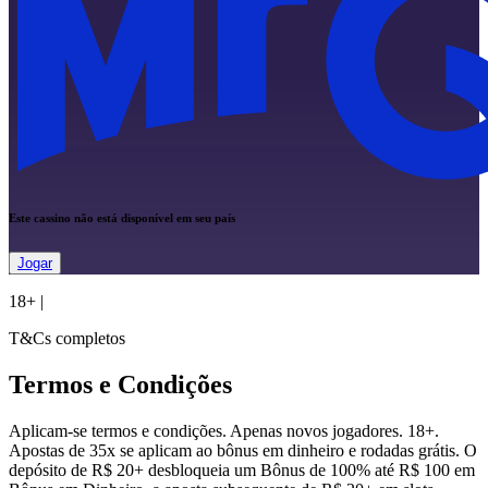
Este cassino não está disponível em seu país
Jogar
18+
|
T&Cs completos
Termos e Condições
Aplicam-se termos e condições. Apenas novos jogadores. 18+.
Apostas de 35x se aplicam ao bônus em dinheiro e rodadas grátis. O
depósito de R$ 20+ desbloqueia um Bônus de 100% até R$ 100 em