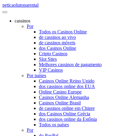
peticaolutoparental
cassinos
Por
Todos os Casinos Online
de cassinos ao vivo
de cassinos móveis
dos Casinos Online
Cripto Casinos
Slot Sites
Melhores cassinos de pagamento
VIP Casinos
Por países
Casinos Online Reino Unido
dos cassinos online dos EUA
Online Casino Europe
Casinos Online Alemanha
Casinos Online Brasil
de cassinos online em Chipre
dos Casinos Online Grécia
dos cassinos online da Estônia
Todos os países
Por
do PayPal