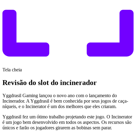
Tela cheia
Revisão do slot do incinerador
Yggdrasil Gaming lançou o novo ano com o lançamento do
Incinerador. A Yggdrasil é bem conhecida por seus jogos de caça-
níqueis, e o Incinerator é um dos melhores que eles criaram.
Yggdrasil fez um ótimo trabalho projetando este jogo. O Incinerator
é um jogo bem desenvolvido em todos os aspectos. Os recursos são
únicos e farão os jogadores girarem as bobinas sem parar.