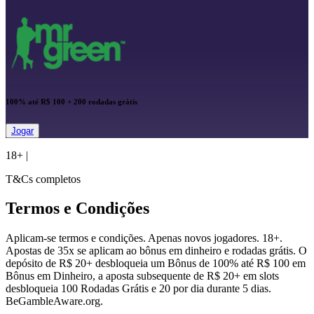
100% até R$ 100 + 200 rodadas grátis
Jogar
18+
|
T&Cs completos
Termos e Condições
Aplicam-se termos e condições. Apenas novos jogadores. 18+.
Apostas de 35x se aplicam ao bônus em dinheiro e rodadas grátis. O
depósito de R$ 20+ desbloqueia um Bônus de 100% até R$ 100 em
Bônus em Dinheiro, a aposta subsequente de R$ 20+ em slots
desbloqueia 100 Rodadas Grátis e 20 por dia durante 5 dias.
BeGambleAware.org.