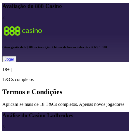
Avaliação do 888 Casino
2
Giros grátis de R$ 88 na inscrição + bônus de boas-vindas de até R$ 1.500
Jogar
18+
|
T&Cs completos
Termos e Condições
Aplicam-se mais de 18 T&Cs completos. Apenas novos jogadores
Análise do Casino Ladbrokes
3