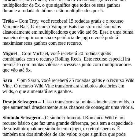
multiplicador de 5x, o que significa que todos os seus ganhos
durante a rodada de bônus serão multiplicados por 5.
Tróia –
Com Troy, você receberá 15 rodadas grátis e o recurso
Vampire Bats. O recurso Vampire Bats transformará símbolos
aleatoriamente em multiplicadores que vão até 6x. Essa é uma ótima
maneira de aprimorar sua experiência de jogo e você poderá
maximizar seus ganhos com esse recurso.
Miguel –
Com Michael, você receberá 20 rodadas grátis
combinadas com o recurso Rolling Reels. Este recurso especial irá
premiá-lo com muitas vitórias sucessivas junto com multiplicadores
que vão até 5x.
Sara –
Com Sarah, você receberá 25 rodadas grátis e o recurso Wild
Vine. O recurso Wild Vine transformará símbolos aleatórios em
wilds, o que aumentará seus ganhos.
Desejo Selvagem – T
isso transformará bobinas inteiras em wilds, o
que aumentará drasticamente suas chances de conseguir uma vitória.
Símbolo Selvagem –
O símbolo Immortal Romance Wild é um
recurso básico que faz uma grande diferença, pois tem a capacidade
de substituir qualquer símbolo em o jogo, exceto dispersos. É
também um dos símbolos de alto valor, o que significa que pode