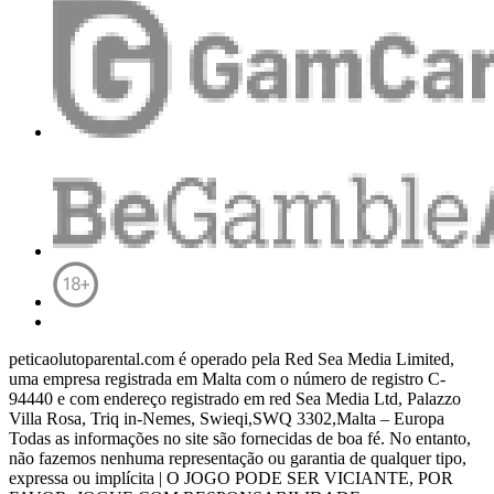
peticaolutoparental.com é operado pela Red Sea Media Limited,
uma empresa registrada em Malta com o número de registro C-
94440 e com endereço registrado em red Sea Media Ltd, Palazzo
Villa Rosa, Triq in-Nemes, Swieqi,SWQ 3302,Malta – Europa
Todas as informações no site são fornecidas de boa fé.
No entanto,
não fazemos nenhuma representação ou garantia de qualquer tipo,
expressa ou implícita |
O JOGO PODE SER VICIANTE, POR