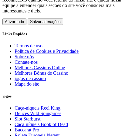
equipe a entender quais seções do site você considera mais
interessantes e úteis.
Ativar tudo
Salvar alterações
Links Rápidos
Termos de uso
Política de Cookies e Privacidade
Sobre nós
Contate-nos
Melhores Cassinos Online
Melhores Bônus de Cassino
jogos de cassino
Mapa do site
jogos
Caça-níqueis Reel King
Deuces Wild Spingames
Slot Starburst
Caça-níqueis Book of Dead
Baccarat Pro
Roleta Europeia Netent