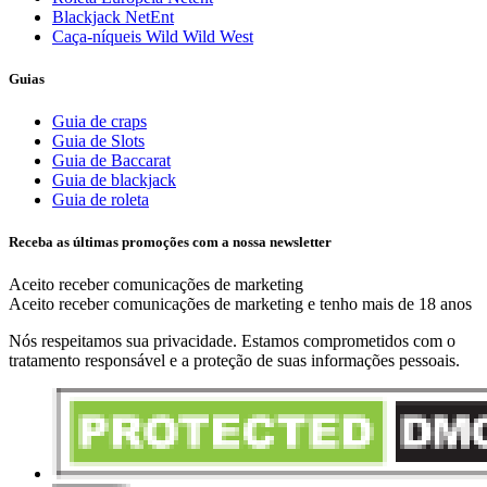
Blackjack NetEnt
Caça-níqueis Wild Wild West
Guias
Guia de craps
Guia de Slots
Guia de Baccarat
Guia de blackjack
Guia de roleta
Receba as últimas promoções com a nossa newsletter
Aceito receber comunicações de marketing
Aceito receber comunicações de marketing e tenho mais de 18 anos
Nós respeitamos sua privacidade.
Estamos comprometidos com o
tratamento responsável e a proteção de suas informações pessoais.