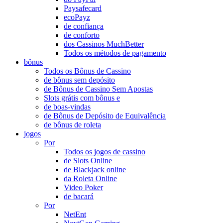
Paysafecard
ecoPayz
de confiança
de conforto
dos Cassinos MuchBetter
Todos os métodos de pagamento
bônus
Todos os Bônus de Cassino
de bônus sem depósito
de Bônus de Cassino Sem Apostas
Slots grátis com bônus e
de boas-vindas
de Bônus de Depósito de Equivalência
de bônus de roleta
jogos
Por
Todos os jogos de cassino
de Slots Online
de Blackjack online
da Roleta Online
Video Poker
de bacará
Por
NetEnt