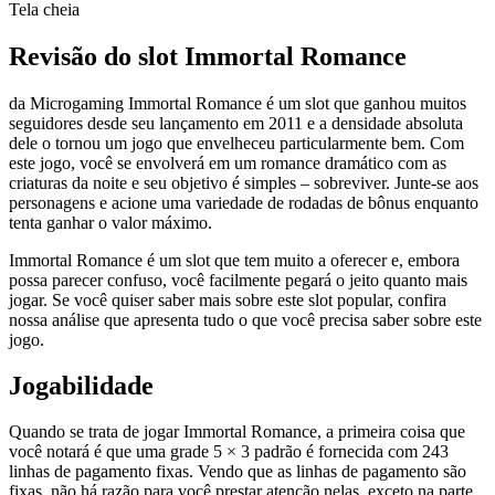
Tela cheia
Revisão do slot Immortal Romance
da Microgaming
Immortal Romance é um slot que ganhou muitos
seguidores desde seu lançamento em 2011 e a densidade absoluta
dele o tornou um jogo que envelheceu particularmente bem. Com
este jogo, você se envolverá em um romance dramático com as
criaturas da noite e seu objetivo é simples – sobreviver. Junte-se aos
personagens e acione uma variedade de rodadas de bônus enquanto
tenta ganhar o valor máximo.
Immortal Romance é um slot que tem muito a oferecer e, embora
possa parecer confuso, você facilmente pegará o jeito quanto mais
jogar. Se você quiser saber mais sobre este slot popular, confira
nossa análise que apresenta tudo o que você precisa saber sobre este
jogo.
Jogabilidade
Quando se trata de jogar Immortal Romance, a primeira coisa que
você notará é que uma grade 5 × 3 padrão é fornecida com 243
linhas de pagamento fixas. Vendo que as linhas de pagamento são
fixas, não há razão para você prestar atenção nelas, exceto na parte