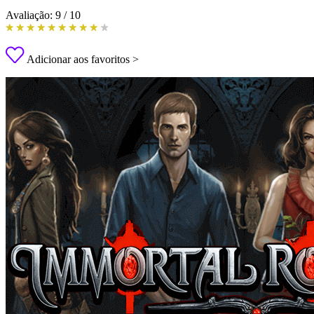
Avaliação:
9
/
10
Adicionar aos favoritos >