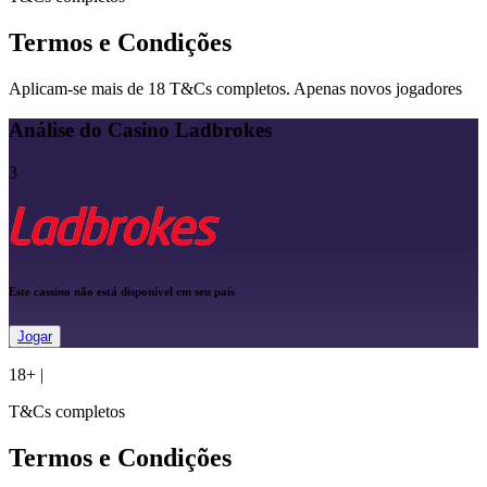
Termos e Condições
Aplicam-se mais de 18 T&Cs completos. Apenas novos jogadores
Análise do Casino Ladbrokes
3
Este cassino não está disponível em seu país
Jogar
18+
|
T&Cs completos
Termos e Condições