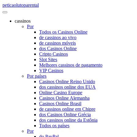
peticaolutoparental
cassinos
Por
Todos os Casinos Online
de cassinos ao vivo
de cassinos móveis
dos Casinos Online
Cripto Casinos
Slot Sites
Melhores cassinos de pagamento
VIP Casinos
Por países
Casinos Online Reino Unido
dos cassinos online dos EUA
Online Casino Europe
Casinos Online Alemanha
Casinos Online Brasil
de cassinos online em Chipre
dos Casinos Online Grécia
dos cassinos online da Estônia
Todos os países
Por
do PayPal