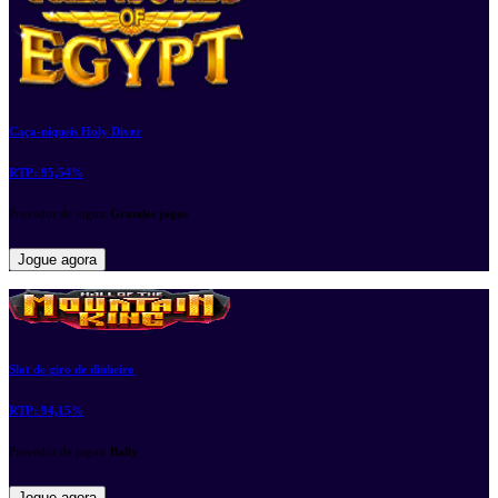
Caça-níqueis Holy Diver
RTP:
95,54%
Provedor de jogos:
Grandes jogos
Jogue agora
Slot de giro de dinheiro
RTP:
94,15%
Provedor de jogos:
Bally
Jogue agora