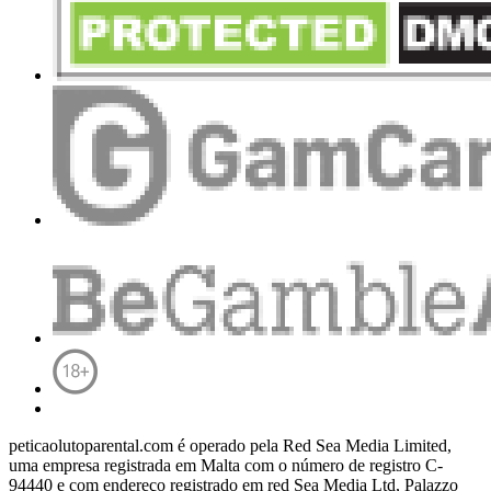
peticaolutoparental.com é operado pela Red Sea Media Limited,
uma empresa registrada em Malta com o número de registro C-
94440 e com endereço registrado em red Sea Media Ltd, Palazzo