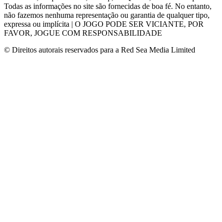
Todas as informações no site são fornecidas de boa fé.
No entanto,
não fazemos nenhuma representação ou garantia de qualquer tipo,
expressa ou implícita |
O JOGO PODE SER VICIANTE, POR
FAVOR, JOGUE COM RESPONSABILIDADE
© Direitos autorais reservados para a Red Sea Media Limited