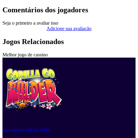
Comentários dos jogadores
Seja o primeiro a avaliar isso
Adicione sua avaliação
Jogos Relacionados
Melhor jogo de cassino
Caça-níqueis Gorilla Go Wilder