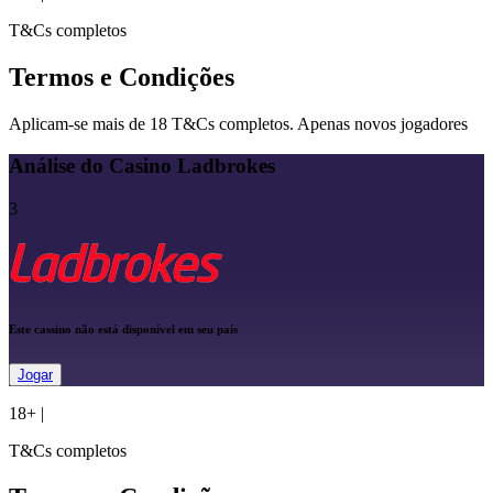
T&Cs completos
Termos e Condições
Aplicam-se mais de 18 T&Cs completos. Apenas novos jogadores
Análise do Casino Ladbrokes
3
Este cassino não está disponível em seu país
Jogar
18+
|
T&Cs completos