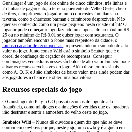
Gunslinger é um jogo de slot online de cinco cilindros, três linhas e
25 linhas de pagamento; o terreno poeirento do Velho Oeste, cheio
de tiros, cumprimenta o jogador junto com rostos familiares na
taverna, como o charmoso barman e criminosos desprezíveis. Não
quer ser conhecido como um peixe pequeno nesta cidade difícil? O
jogador pode começar o jogo fazendo uma aposta de no máximo R$
25 ou no mínimo de R$ 0,01 se quiser jogar com segurança. O
jogador também encontra o ícone mais respeitoso da cidade, o
famoso caçador de recompensas
, representando um símbolo de alto
valor no jogo. Junto com o Wild está o símbolo Scatter, que é o
corcel de confiança do caçador de recompensas. Conseguir
combinações vencedoras nesses símbolos de alto valor também pode
ativar os recursos exclusivos do jogo. Além disso, outros sinais
como A, Q, K e J são símbolos de baixo valor, mas ainda podem dar
aos jogadores a chance de obter uma boa vitória.
Recursos especiais do jogo
O Gunslinger do Play’n GO possui recursos de jogo de alta
frequência, como minijogos e animações divertidas que os jogadores
irão desfrutar e sentir a atmosfera do velho oeste no jogo.
Símbolos Wild –
Nunca dê ouvidos a quem diz que não se deve
confiar em cowboys porque, neste jogo, um cowboy é alguém em