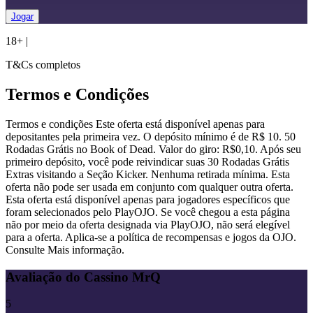
Jogar
18+
|
T&Cs completos
Termos e Condições
Termos e condições Este oferta está disponível apenas para
depositantes pela primeira vez. O depósito mínimo é de R$ 10. 50
Rodadas Grátis no Book of Dead. Valor do giro: R$0,10. Após seu
primeiro depósito, você pode reivindicar suas 30 Rodadas Grátis
Extras visitando a Seção Kicker. Nenhuma retirada mínima. Esta
oferta não pode ser usada em conjunto com qualquer outra oferta.
Esta oferta está disponível apenas para jogadores específicos que
foram selecionados pelo PlayOJO. Se você chegou a esta página
não por meio da oferta designada via PlayOJO, não será elegível
para a oferta. Aplica-se a política de recompensas e jogos da OJO.
Consulte Mais informação.
Avaliação do Cassino MrQ
5