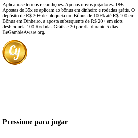
Aplicam-se termos e condições. Apenas novos jogadores. 18+.
Apostas de 35x se aplicam ao bônus em dinheiro e rodadas grátis. O
depósito de R$ 20+ desbloqueia um Bônus de 100% até R$ 100 em
Bônus em Dinheiro, a aposta subsequente de R$ 20+ em slots
desbloqueia 100 Rodadas Grátis e 20 por dia durante 5 dias.
BeGambleAware.org.
Pressione para jogar