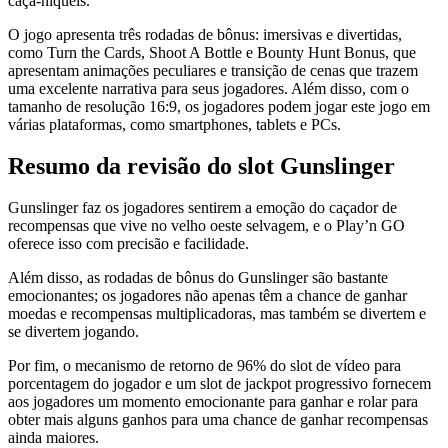
caça-níqueis.
O jogo apresenta três rodadas de bônus: imersivas e divertidas,
como Turn the Cards, Shoot A Bottle e Bounty Hunt Bonus, que
apresentam animações peculiares e transição de cenas que trazem
uma excelente narrativa para seus jogadores. Além disso, com o
tamanho de resolução 16:9, os jogadores podem jogar este jogo em
várias plataformas, como smartphones, tablets e PCs.
Resumo da revisão do slot Gunslinger
Gunslinger faz os jogadores sentirem a emoção do caçador de
recompensas que vive no velho oeste selvagem, e o Play’n GO
oferece isso com precisão e facilidade.
Além disso, as rodadas de bônus do Gunslinger são bastante
emocionantes; os jogadores não apenas têm a chance de ganhar
moedas e recompensas multiplicadoras, mas também se divertem e
se divertem jogando.
Por fim, o mecanismo de retorno de 96% do slot de vídeo para
porcentagem do jogador e um slot de jackpot progressivo fornecem
aos jogadores um momento emocionante para ganhar e rolar para
obter mais alguns ganhos para uma chance de ganhar recompensas
ainda maiores.