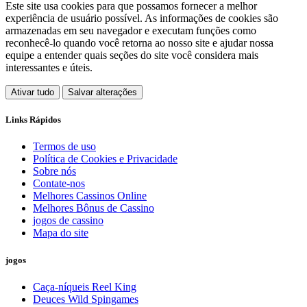
Este site usa cookies para que possamos fornecer a melhor
experiência de usuário possível. As informações de cookies são
armazenadas em seu navegador e executam funções como
reconhecê-lo quando você retorna ao nosso site e ajudar nossa
equipe a entender quais seções do site você considera mais
interessantes e úteis.
Ativar tudo
Salvar alterações
Links Rápidos
Termos de uso
Política de Cookies e Privacidade
Sobre nós
Contate-nos
Melhores Cassinos Online
Melhores Bônus de Cassino
jogos de cassino
Mapa do site
jogos
Caça-níqueis Reel King
Deuces Wild Spingames