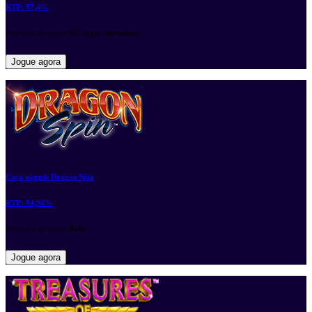
RTP:
97,4%
Provedor de jogos:
SG Jogos interativos
Jogue agora
Caça-níqueis Dragon Spin
RTP:
94,94%
Provedor de jogos:
Bally
Jogue agora