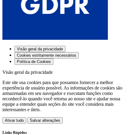
Visão geral da privacidade
Cookies estritamente necessários
Política de Cookies
Visão geral da privacidade
Este site usa cookies para que possamos fornecer a melhor
experiência de usuário possível. As informações de cookies são
armazenadas em seu navegador e executam funções como
reconhecê-lo quando você retorna ao nosso site e ajudar nossa
equipe a entender quais seções do site você considera mais
interessantes e úteis.
Ativar tudo
Salvar alterações
Links Rápidos