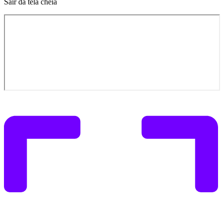
Sair da tela cheia