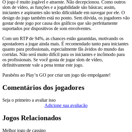
O jogo é muito jogável e atraente. Não decepcionou. Como outros
slots de vídeo, as funções e a jogabilidade são básicas; assim,
iniciantes e aspirantes não terão dificuldade em navegar por ele. O
design do jogo também está no ponto. Sem dúvida, os jogadores vão
gostar deste jogo por causa dos gráficos que são perfeitamente
suportados por dispositivos de som envolventes.
Com um RTP de 94%, as chances estão garantidas, motivando os
apostadores a jogar ainda mais. É recomendado tanto para iniciantes
quanto para profissionais, especialmente fãs ávidos do mundo das
corridas. Não será muito difícil para os iniciantes e incômodo para
os profissionais. Se você gosta de jogar slots de vídeo,
definitivamente vale a pena tentar este jogo.
Parabéns ao Play’n GO por criar um jogo tão empolgante!
Comentários dos jogadores
Seja o primeiro a avaliar isso
Adicione sua avaliação
Jogos Relacionados
Melhor jogo de cassino