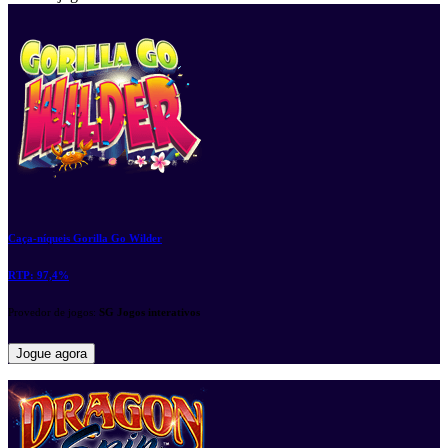
Caça-níqueis Gorilla Go Wilder
RTP:
97,4%
Provedor de jogos:
SG Jogos interativos
Jogue agora