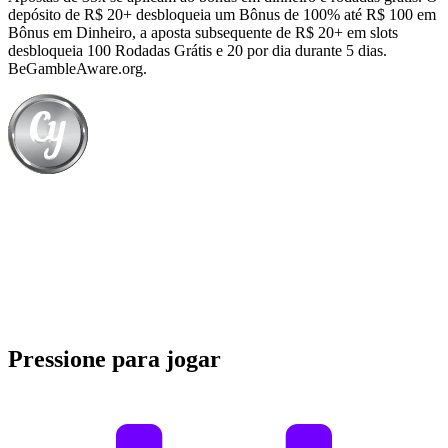
depósito de R$ 20+ desbloqueia um Bônus de 100% até R$ 100 em
Bônus em Dinheiro, a aposta subsequente de R$ 20+ em slots
desbloqueia 100 Rodadas Grátis e 20 por dia durante 5 dias.
BeGambleAware.org.
Pressione para jogar