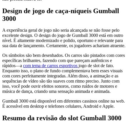
Design de jogo de caça-níqueis Gumball
3000
A experiência geral de jogo não seria alcançada se não fosse pelo
excelente design. O design do jogo de Gumball 3000 está em outro
nível. É altamente modernizado e polido, oportuno e relevante para
sua data de lançamento. Certamente, os jogadores achariam atraente.
Os símbolos são bem desenhados. Os carros são pintados com cores
específicas brilhantes, fazendo com que pareçam autênticos e
rápidos—a
com tema de carros esportivos
jogo de slot de fato.
Enquanto isso, o plano de fundo complementava bem esses visuais
com cores perfeitamente integradas. Além disso, a animação e as
sequências de vídeo são tão suaves com ritmo preciso. Junto com
isso, você pode ouvir efeitos sonoros, como ruídos de motores e
música de dança, criando uma sensação animada e animada.
Gumball 3000 está disponível em diferentes cassinos online na web.
É acessível em desktop e telefones celulares, Android e Apple.
Resumo da revisão do slot Gumball 3000