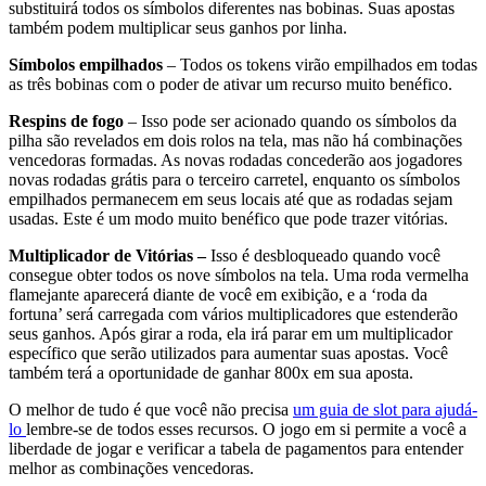
substituirá todos os símbolos diferentes nas bobinas. Suas apostas
também podem multiplicar seus ganhos por linha.
Símbolos empilhados
– Todos os tokens virão empilhados em todas
as três bobinas com o poder de ativar um recurso muito benéfico.
Respins de fogo
– Isso pode ser acionado quando os símbolos da
pilha são revelados em dois rolos na tela, mas não há combinações
vencedoras formadas. As novas rodadas concederão aos jogadores
novas rodadas grátis para o terceiro carretel, enquanto os símbolos
empilhados permanecem em seus locais até que as rodadas sejam
usadas. Este é um modo muito benéfico que pode trazer vitórias.
Multiplicador de Vitórias –
Isso é desbloqueado quando você
consegue obter todos os nove símbolos na tela. Uma roda vermelha
flamejante aparecerá diante de você em exibição, e a ‘roda da
fortuna’ será carregada com vários multiplicadores que estenderão
seus ganhos. Após girar a roda, ela irá parar em um multiplicador
específico que serão utilizados para aumentar suas apostas. Você
também terá a oportunidade de ganhar 800x em sua aposta.
O melhor de tudo é que você não precisa
um guia de slot para ajudá-
lo
lembre-se de todos esses recursos. O jogo em si permite a você a
liberdade de jogar e verificar a tabela de pagamentos para entender
melhor as combinações vencedoras.