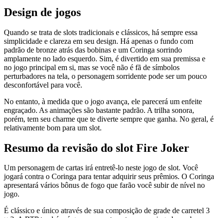
Design de jogos
Quando se trata de slots tradicionais e clássicos, há sempre essa
simplicidade e clareza em seu design. Há apenas o fundo com
padrão de bronze atrás das bobinas e um Coringa sorrindo
amplamente no lado esquerdo. Sim, é divertido em sua premissa e
no jogo principal em si, mas se você não é fã de símbolos
perturbadores na tela, o personagem sorridente pode ser um pouco
desconfortável para você.
No entanto, à medida que o jogo avança, ele parecerá um enfeite
engraçado. As animações são bastante padrão. A trilha sonora,
porém, tem seu charme que te diverte sempre que ganha. No geral, é
relativamente bom para um slot.
Resumo da revisão do slot Fire Joker
Um personagem de cartas irá entretê-lo neste jogo de slot. Você
jogará contra o Coringa para tentar adquirir seus prêmios. O Coringa
apresentará vários bônus de fogo que farão você subir de nível no
jogo.
É clássico e único através de sua composição de grade de carretel 3