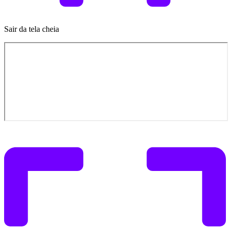
Sair da tela cheia