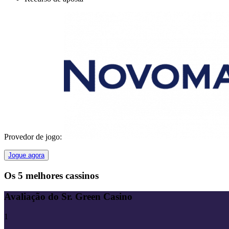
Provedor de jogo:
Jogue agora
Os 5 melhores cassinos
Avaliação do Sr. Green Casino
1