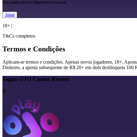
Este cassino não está disponível em seu país
Jogar
18+
|
T&Cs completos
Termos e Condições
Aplicam-se termos e condições. Apenas novos jogadores. 18+. Apost
Dinheiro, a aposta subsequente de R$ 20+ em slots desbloqueia 100 
Jogue OJO Casino Review
4