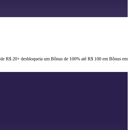
sito de R$ 20+ desbloqueia um Bônus de 100% até R$ 100 em Bônus em