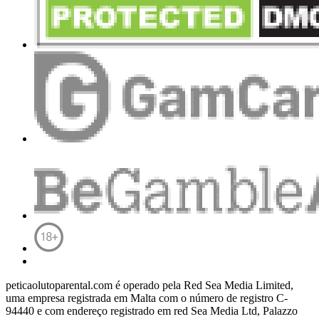
peticaolutoparental.com é operado pela Red Sea Media Limited,
uma empresa registrada em Malta com o número de registro C-
94440 e com endereço registrado em red Sea Media Ltd, Palazzo