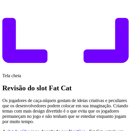
Tela cheia
Revisão do slot Fat Cat
Os jogadores de caça-níqueis gostam de ideias criativas e peculiares
que os desenvolvedores podem colocar em sua imaginação. Criando
temas com mais design divertido é o que evita que os jogadores
permaneçam no jogo e não tenham que se entediar enquanto jogam
por muito tempo.