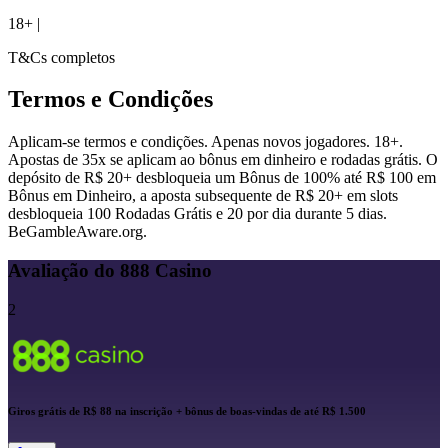
18+
|
T&Cs completos
Termos e Condições
Aplicam-se termos e condições. Apenas novos jogadores. 18+.
Apostas de 35x se aplicam ao bônus em dinheiro e rodadas grátis. O
depósito de R$ 20+ desbloqueia um Bônus de 100% até R$ 100 em
Bônus em Dinheiro, a aposta subsequente de R$ 20+ em slots
desbloqueia 100 Rodadas Grátis e 20 por dia durante 5 dias.
BeGambleAware.org.
Avaliação do 888 Casino
2
Giros grátis de R$ 88 na inscrição + bônus de boas-vindas de até R$ 1.500