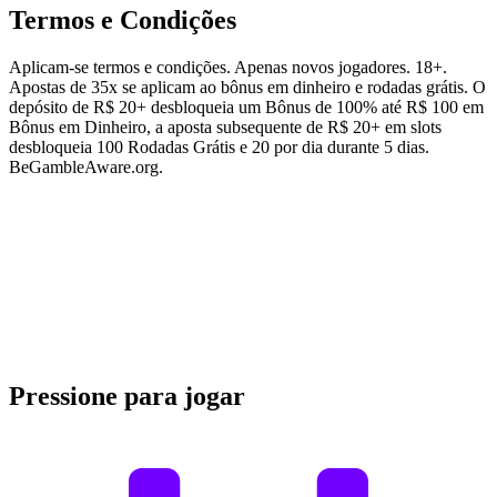
Termos e Condições
Aplicam-se termos e condições. Apenas novos jogadores. 18+.
Apostas de 35x se aplicam ao bônus em dinheiro e rodadas grátis. O
depósito de R$ 20+ desbloqueia um Bônus de 100% até R$ 100 em
Bônus em Dinheiro, a aposta subsequente de R$ 20+ em slots
desbloqueia 100 Rodadas Grátis e 20 por dia durante 5 dias.
BeGambleAware.org.
Pressione para jogar