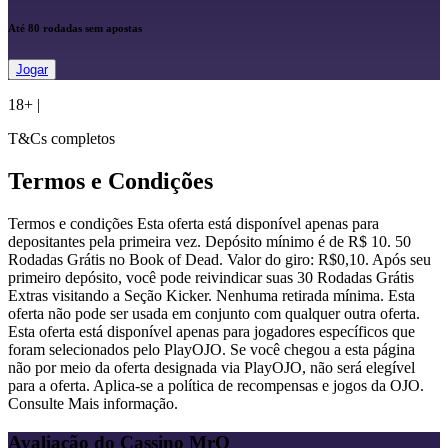
Até 80 rodadas sem apostas
Jogar
18+
|
T&Cs completos
Termos e Condições
Termos e condições Esta oferta está disponível apenas para
depositantes pela primeira vez. Depósito mínimo é de R$ 10. 50
Rodadas Grátis no Book of Dead. Valor do giro: R$0,10. Após seu
primeiro depósito, você pode reivindicar suas 30 Rodadas Grátis
Extras visitando a Seção Kicker. Nenhuma retirada mínima. Esta
oferta não pode ser usada em conjunto com qualquer outra oferta.
Esta oferta está disponível apenas para jogadores específicos que
foram selecionados pelo PlayOJO. Se você chegou a esta página
não por meio da oferta designada via PlayOJO, não será elegível
para a oferta. Aplica-se a política de recompensas e jogos da OJO.
Consulte Mais informação.
Avaliação do Cassino MrQ