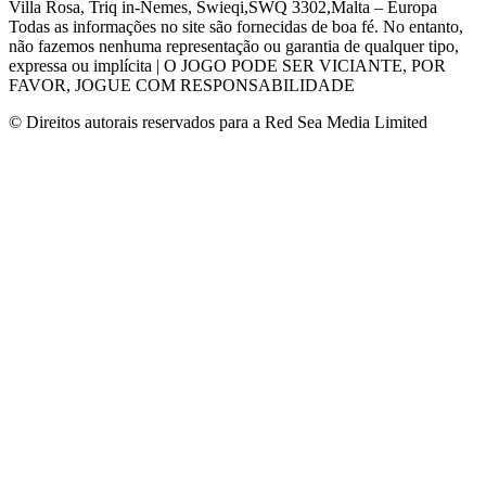
Villa Rosa, Triq in-Nemes, Swieqi,SWQ 3302,Malta – Europa
Todas as informações no site são fornecidas de boa fé.
No entanto,
não fazemos nenhuma representação ou garantia de qualquer tipo,
expressa ou implícita |
O JOGO PODE SER VICIANTE, POR
FAVOR, JOGUE COM RESPONSABILIDADE
© Direitos autorais reservados para a Red Sea Media Limited