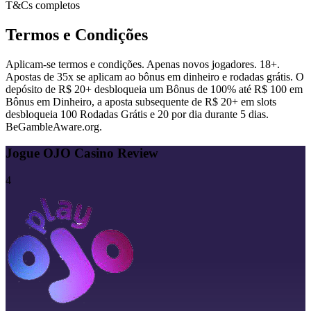
T&Cs completos
Termos e Condições
Aplicam-se termos e condições. Apenas novos jogadores. 18+.
Apostas de 35x se aplicam ao bônus em dinheiro e rodadas grátis. O
depósito de R$ 20+ desbloqueia um Bônus de 100% até R$ 100 em
Bônus em Dinheiro, a aposta subsequente de R$ 20+ em slots
desbloqueia 100 Rodadas Grátis e 20 por dia durante 5 dias.
BeGambleAware.org.
Jogue OJO Casino Review
4