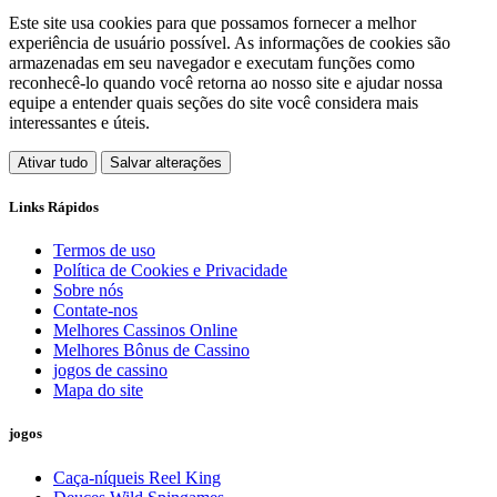
Este site usa cookies para que possamos fornecer a melhor
experiência de usuário possível. As informações de cookies são
armazenadas em seu navegador e executam funções como
reconhecê-lo quando você retorna ao nosso site e ajudar nossa
equipe a entender quais seções do site você considera mais
interessantes e úteis.
Ativar tudo
Salvar alterações
Links Rápidos
Termos de uso
Política de Cookies e Privacidade
Sobre nós
Contate-nos
Melhores Cassinos Online
Melhores Bônus de Cassino
jogos de cassino
Mapa do site
jogos
Caça-níqueis Reel King