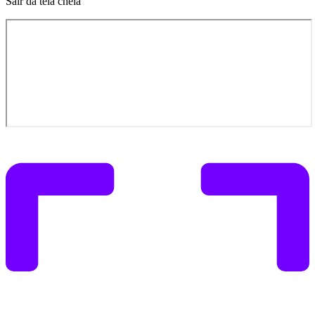
Sair da tela cheia