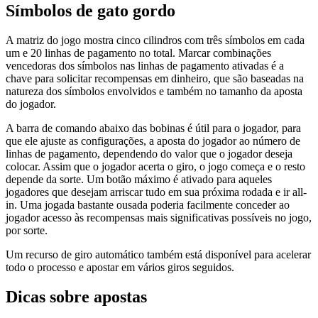
Símbolos de gato gordo
A matriz do jogo mostra cinco cilindros com três símbolos em cada
um e 20 linhas de pagamento no total. Marcar combinações
vencedoras dos símbolos nas linhas de pagamento ativadas é a
chave para solicitar recompensas em dinheiro, que são baseadas na
natureza dos símbolos envolvidos e também no tamanho da aposta
do jogador.
A barra de comando abaixo das bobinas é útil para o jogador, para
que ele ajuste as configurações, a aposta do jogador ao número de
linhas de pagamento, dependendo do valor que o jogador deseja
colocar. Assim que o jogador acerta o giro, o jogo começa e o resto
depende da sorte. Um botão máximo é ativado para aqueles
jogadores que desejam arriscar tudo em sua próxima rodada e ir all-
in. Uma jogada bastante ousada poderia facilmente conceder ao
jogador acesso às recompensas mais significativas possíveis no jogo,
por sorte.
Um recurso de giro automático também está disponível para acelerar
todo o processo e apostar em vários giros seguidos.
Dicas sobre apostas