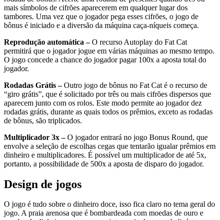
mais símbolos de cifrões aparecerem em qualquer lugar dos
tambores. Uma vez que o jogador pega esses cifrões, o jogo de
bônus é iniciado e a diversão da máquina caça-níqueis começa.
Reprodução automática –
O recurso Autoplay do Fat Cat
permitirá que o jogador jogue em várias máquinas ao mesmo tempo.
O jogo concede a chance do jogador pagar 100x a aposta total do
jogador.
Rodadas Grátis –
Outro jogo de bônus no Fat Cat é o recurso de
“giro grátis”, que é solicitado por três ou mais cifrões dispersos que
aparecem junto com os rolos. Este modo permite ao jogador dez
rodadas grátis, durante as quais todos os prêmios, exceto as rodadas
de bônus, são triplicados.
Multiplicador 3x –
O jogador entrará no jogo Bonus Round, que
envolve a seleção de escolhas cegas que tentarão igualar prêmios em
dinheiro e multiplicadores. É possível um multiplicador de até 5x,
portanto, a possibilidade de 500x a aposta de disparo do jogador.
Design de jogos
O jogo é tudo sobre o dinheiro doce, isso fica claro no tema geral do
jogo. A praia arenosa que é bombardeada com moedas de ouro e