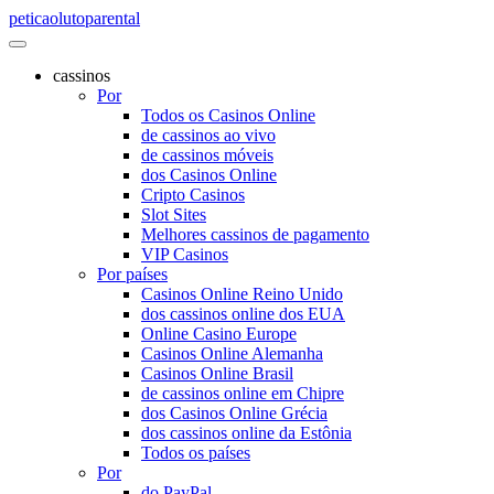
peticaolutoparental
cassinos
Por
Todos os Casinos Online
de cassinos ao vivo
de cassinos móveis
dos Casinos Online
Cripto Casinos
Slot Sites
Melhores cassinos de pagamento
VIP Casinos
Por países
Casinos Online Reino Unido
dos cassinos online dos EUA
Online Casino Europe
Casinos Online Alemanha
Casinos Online Brasil
de cassinos online em Chipre
dos Casinos Online Grécia
dos cassinos online da Estônia
Todos os países
Por
do PayPal