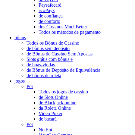
Paysafecard
ecoPayz
de confiança
de conforto
dos Cassinos MuchBetter
Todos os métodos de pagamento
bônus
Todos os Bônus de Cassino
de bônus sem depósito
de Bônus de Cassino Sem Apostas
Slots grátis com bônus e
de boas-vindas
de Bônus de Depósito de Equivalência
de bônus de roleta
jogos
Por
Todos os jogos de cassino
de Slots Online
de Blackjack online
da Roleta Online
Video Poker
de bacará
Por
NetEnt