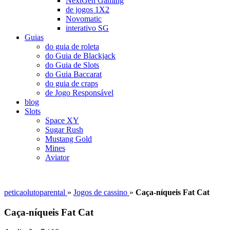
NextGen Gaming
de jogos 1X2
Novomatic
interativo SG
Guias
do guia de roleta
do Guia de Blackjack
do Guia de Slots
do Guia Baccarat
do guia de craps
de Jogo Responsável
blog
Slots
Space XY
Sugar Rush
Mustang Gold
Mines
Aviator
peticaolutoparental
»
Jogos de cassino
»
Caça-níqueis Fat Cat
Caça-níqueis Fat Cat