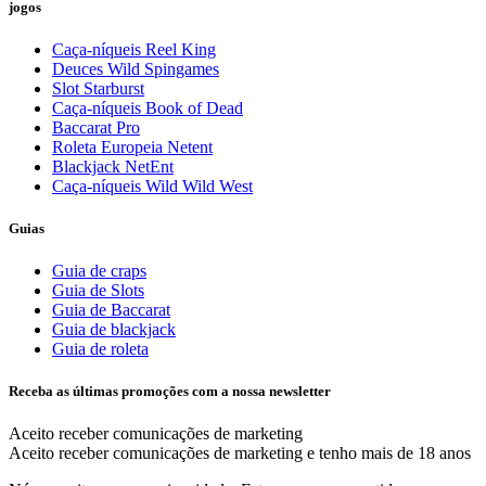
jogos
Caça-níqueis Reel King
Deuces Wild Spingames
Slot Starburst
Caça-níqueis Book of Dead
Baccarat Pro
Roleta Europeia Netent
Blackjack NetEnt
Caça-níqueis Wild Wild West
Guias
Guia de craps
Guia de Slots
Guia de Baccarat
Guia de blackjack
Guia de roleta
Receba as últimas promoções com a nossa newsletter
Aceito receber comunicações de marketing
Aceito receber comunicações de marketing e tenho mais de 18 anos