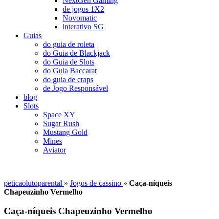
NextGen Gaming
de jogos 1X2
Novomatic
interativo SG
Guias
do guia de roleta
do Guia de Blackjack
do Guia de Slots
do Guia Baccarat
do guia de craps
de Jogo Responsável
blog
Slots
Space XY
Sugar Rush
Mustang Gold
Mines
Aviator
peticaolutoparental
»
Jogos de cassino
»
Caça-níqueis
Chapeuzinho Vermelho
Caça-níqueis Chapeuzinho Vermelho