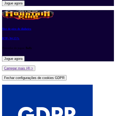
Jogue agora
Slot de giro de dinheiro
RTP:
94,15%
Provedor de jogos:
Bally
Jogue agora
Carregar mais (4) >
Fechar configurações de cookies GDPR