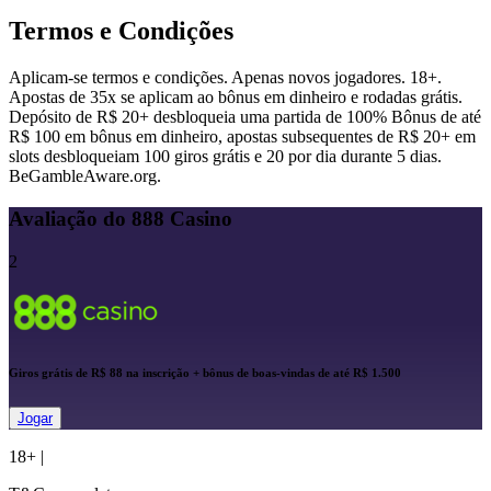
Termos e Condições
Aplicam-se termos e condições. Apenas novos jogadores. 18+.
Apostas de 35x se aplicam ao bônus em dinheiro e rodadas grátis.
Depósito de R$ 20+ desbloqueia uma partida de 100% Bônus de até
R$ 100 em bônus em dinheiro, apostas subsequentes de R$ 20+ em
slots desbloqueiam 100 giros grátis e 20 por dia durante 5 dias.
BeGambleAware.org.
Avaliação do 888 Casino
2
Giros grátis de R$ 88 na inscrição + bônus de boas-vindas de até R$ 1.500
Jogar
18+
|