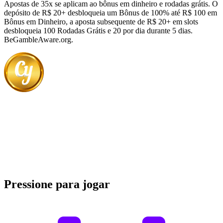
Apostas de 35x se aplicam ao bônus em dinheiro e rodadas grátis. O
depósito de R$ 20+ desbloqueia um Bônus de 100% até R$ 100 em
Bônus em Dinheiro, a aposta subsequente de R$ 20+ em slots
desbloqueia 100 Rodadas Grátis e 20 por dia durante 5 dias.
BeGambleAware.org.
Pressione para jogar