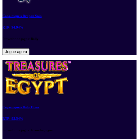
Caça-níqueis Dragon Spin
RTP:
94,94%
Provedor de jogos:
Bally
Jogue agora
Caça-níqueis Holy Diver
RTP:
95,54%
Provedor de jogos:
Grandes jogos