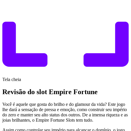
Tela cheia
Revisão do slot Empire Fortune
Você é aquele que gosta do brilho e do glamour da vida? Este jogo
lhe dará a sensação de pressa e emoção, como construir seu império
do zero e manter seu alto status dos outros. De a imensa riqueza e as
joias brilhantes, o Empire Fortune Slots tem tudo.
Assim como controlar seu império para alcançar o domínio, o jogo