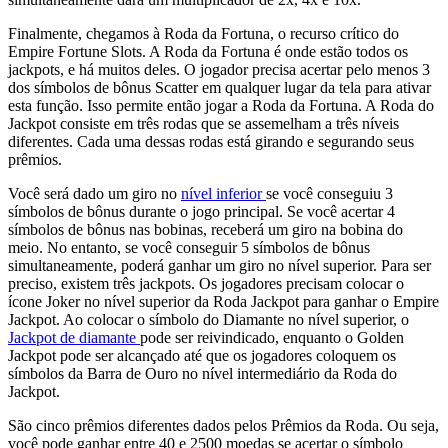
Finalmente, chegamos à Roda da Fortuna, o recurso crítico do
Empire Fortune Slots. A Roda da Fortuna é onde estão todos os
jackpots, e há muitos deles. O jogador precisa acertar pelo menos 3
dos símbolos de bônus Scatter em qualquer lugar da tela para ativar
esta função. Isso permite então jogar a Roda da Fortuna. A Roda do
Jackpot consiste em três rodas que se assemelham a três níveis
diferentes. Cada uma dessas rodas está girando e segurando seus
prêmios.
Você será dado um giro no
nível inferior
se você conseguiu 3
símbolos de bônus durante o jogo principal. Se você acertar 4
símbolos de bônus nas bobinas, receberá um giro na bobina do
meio. No entanto, se você conseguir 5 símbolos de bônus
simultaneamente, poderá ganhar um giro no nível superior. Para ser
preciso, existem três jackpots. Os jogadores precisam colocar o
ícone Joker no nível superior da Roda Jackpot para ganhar o Empire
Jackpot. Ao colocar o símbolo do Diamante no nível superior, o
Jackpot de diamante
pode ser reivindicado, enquanto o Golden
Jackpot pode ser alcançado até que os jogadores coloquem os
símbolos da Barra de Ouro no nível intermediário da Roda do
Jackpot.
São cinco prêmios diferentes dados pelos Prêmios da Roda. Ou seja,
você pode ganhar entre 40 e 2500 moedas se acertar o símbolo