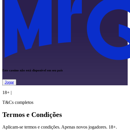
Este cassino não está disponível em seu país
Jogar
18+
|
T&Cs completos
Termos e Condições
Aplicam-se termos e condições. Apenas novos jogadores. 18+.