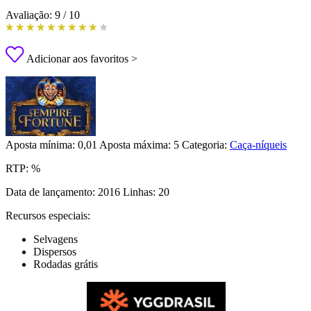
Avaliação:
9
/
10
Adicionar aos favoritos >
Aposta mínima:
0,01
Aposta máxima:
5
Categoria:
Caça-níqueis
RTP:
%
Data de lançamento:
2016
Linhas:
20
Recursos especiais:
Selvagens
Dispersos
Rodadas grátis