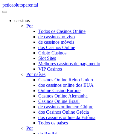
peticaolutoparental
cassinos
Por
Todos os Casinos Online
de cassinos ao vivo
de cassinos móveis
dos Casinos Online
Cripto Casinos
Slot Sites
Melhores cassinos de pagamento
VIP Casinos
Por países
Casinos Online Reino Unido
dos cassinos online dos EUA
Online Casino Europe
Casinos Online Alemanha
Casinos Online Brasil
de cassinos online em Chipre
dos Casinos Online Grécia
dos cassinos online da Estônia
Todos os países
Por
do PayPal