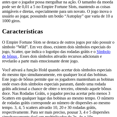
antes que o jogador possa mergulhar na ação. O tamanho da moeda
pode ser de 0,01 a 5 no Empire Fortune Slots, mantendo as coisas
amigáveis ​​e diretas, especialmente para um novato. O jogo inova o
usuário ao jogar, possuindo um botão “Autoplay” que varia de 10 a
1000 giros.
Características
O Empire Fortune Slots se destaca de outros jogos por não possuir o
símbolo “Wild”. Em vez disso, existem dois símbolos especiais do
jogo, Scatter, que indica o logotipo das rodadas grátis e o
Símbolo
de bônus
. Esses dois símbolos ativarão recursos adicionais e
revelarão a parte mais emocionante deste jogo.
Você ativará a função Hold quando acertar dois símbolos especiais
do mesmo tipo simultaneamente, em qualquer local das bobinas.
Este jogo de bônus permite que os jogadores mantenham as bobinas
onde esses dois símbolos especiais pararam, dando uma rodada
grátis adicional a chance de obter o terceiro, obtendo aquele bônus
doce. Nas Rodadas Grátis, o jogador precisa acertar pelo menos 3
Scatters em qualquer lugar das bobinas ao mesmo tempo. O número
de rodadas grátis corresponde ao número de dispersões ao mesmo
tempo. 3, 4, 5 scatters ativarão 10, 20 e 30 rodadas grátis,
respectivamente. Para ser mais preciso, pousar 3, 4 e 5 dispersões
simultaneamente dará um multiplicador de 2x, 4x e 10x.