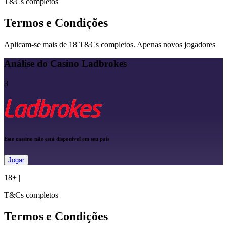
T&Cs completos
Termos e Condições
Aplicam-se mais de 18 T&Cs completos. Apenas novos jogadores
Análise do Casino Ladbrokes
3
Este cassino não está disponível em seu país
Jogar
18+
|
T&Cs completos
Termos e Condições