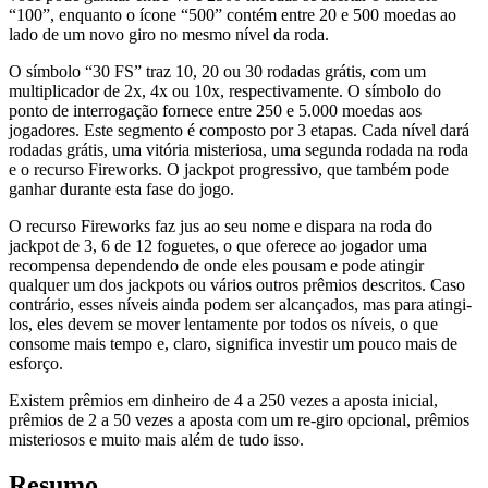
“100”, enquanto o ícone “500” contém entre 20 e 500 moedas ao
lado de um novo giro no mesmo nível da roda.
O símbolo “30 FS” traz 10, 20 ou 30 rodadas grátis, com um
multiplicador de 2x, 4x ou 10x, respectivamente. O símbolo do
ponto de interrogação fornece entre 250 e 5.000 moedas aos
jogadores. Este segmento é composto por 3 etapas. Cada nível dará
rodadas grátis, uma vitória misteriosa, uma segunda rodada na roda
e o recurso Fireworks. O jackpot progressivo, que também pode
ganhar durante esta fase do jogo.
O recurso Fireworks faz jus ao seu nome e dispara na roda do
jackpot de 3, 6 de 12 foguetes, o que oferece ao jogador uma
recompensa dependendo de onde eles pousam e pode atingir
qualquer um dos jackpots ou vários outros prêmios descritos. Caso
contrário, esses níveis ainda podem ser alcançados, mas para atingi-
los, eles devem se mover lentamente por todos os níveis, o que
consome mais tempo e, claro, significa investir um pouco mais de
esforço.
Existem prêmios em dinheiro de 4 a 250 vezes a aposta inicial,
prêmios de 2 a 50 vezes a aposta com um re-giro opcional, prêmios
misteriosos e muito mais além de tudo isso.
Resumo