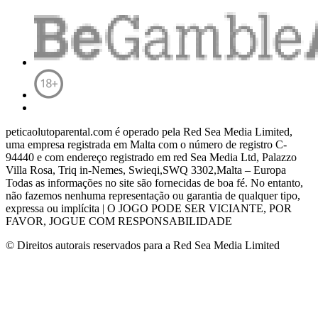
peticaolutoparental.com é operado pela Red Sea Media Limited,
uma empresa registrada em Malta com o número de registro C-
94440 e com endereço registrado em red Sea Media Ltd, Palazzo
Villa Rosa, Triq in-Nemes, Swieqi,SWQ 3302,Malta – Europa
Todas as informações no site são fornecidas de boa fé.
No entanto,
não fazemos nenhuma representação ou garantia de qualquer tipo,
expressa ou implícita |
O JOGO PODE SER VICIANTE, POR
FAVOR, JOGUE COM RESPONSABILIDADE
© Direitos autorais reservados para a Red Sea Media Limited