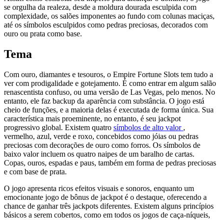
se orgulha da realeza, desde a moldura dourada esculpida com
complexidade, os salões imponentes ao fundo com colunas maciças,
até os símbolos esculpidos como pedras preciosas, decorados com
ouro ou prata como base.
Tema
Com ouro, diamantes e tesouros, o Empire Fortune Slots tem tudo a
ver com prodigalidade e gotejamento. É como entrar em algum salão
renascentista confuso, ou uma versão de Las Vegas, pelo menos. No
entanto, ele faz backup da aparência com substância. O jogo está
cheio de funções, e a maioria delas é executada de forma única. Sua
característica mais proeminente, no entanto, é seu jackpot
progressivo global. Existem quatro
símbolos de alto valor
,
vermelho, azul, verde e roxo, concebidos como jóias ou pedras
preciosas com decorações de ouro como forros. Os símbolos de
baixo valor incluem os quatro naipes de um baralho de cartas.
Copas, ouros, espadas e paus, também em forma de pedras preciosas
e com base de prata.
O jogo apresenta ricos efeitos visuais e sonoros, enquanto um
emocionante jogo de bônus de jackpot é o destaque, oferecendo a
chance de ganhar três jackpots diferentes. Existem alguns princípios
básicos a serem cobertos, como em todos os jogos de caça-níqueis,