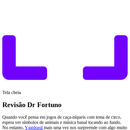
Tela cheia
Revisão Dr Fortuno
Quando você pensa em jogos de caça-níqueis com tema de circo,
espera ver símbolos de animais e música banal tocando ao fundo.
No entanto,
Yggdrasil
mais uma vez nos surpreende com algo muito