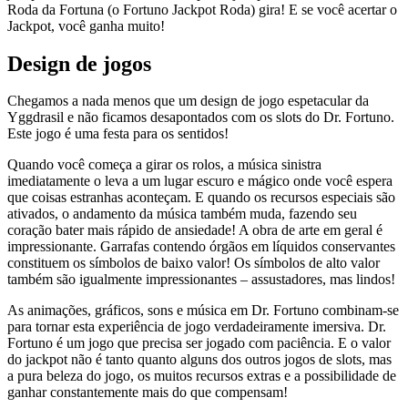
Roda da Fortuna (o Fortuno Jackpot Roda) gira! E se você acertar o
Jackpot, você ganha muito!
Design de jogos
Chegamos a nada menos que um design de jogo espetacular da
Yggdrasil e não ficamos desapontados com os slots do Dr. Fortuno.
Este jogo é uma festa para os sentidos!
Quando você começa a girar os rolos, a música sinistra
imediatamente o leva a um lugar escuro e mágico onde você espera
que coisas estranhas aconteçam. E quando os recursos especiais são
ativados, o andamento da música também muda, fazendo seu
coração bater mais rápido de ansiedade! A obra de arte em geral é
impressionante. Garrafas contendo órgãos em líquidos conservantes
constituem os símbolos de baixo valor! Os símbolos de alto valor
também são igualmente impressionantes – assustadores, mas lindos!
As animações, gráficos, sons e música em Dr. Fortuno combinam-se
para tornar esta experiência de jogo verdadeiramente imersiva. Dr.
Fortuno é um jogo que precisa ser jogado com paciência. E o valor
do jackpot não é tanto quanto alguns dos outros jogos de slots, mas
a pura beleza do jogo, os muitos recursos extras e a possibilidade de
ganhar constantemente mais do que compensam!