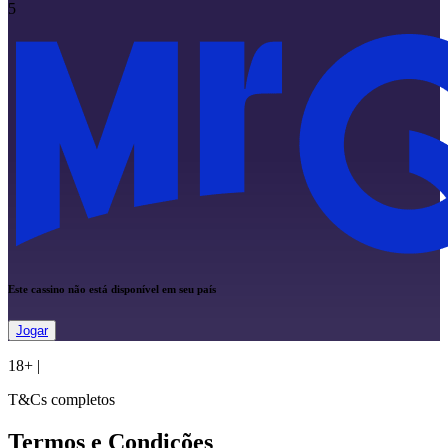
5
Este cassino não está disponível em seu país
Jogar
18+
|
T&Cs completos
Termos e Condições