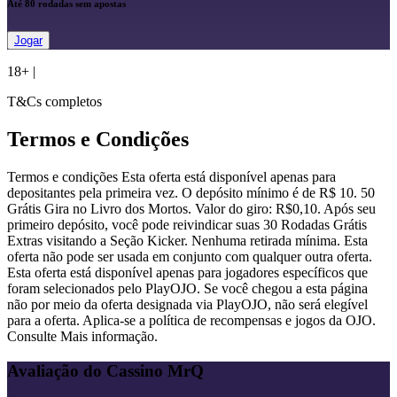
Até 80 rodadas sem apostas
Jogar
18+
|
T&Cs completos
Termos e Condições
Termos e condições Esta oferta está disponível apenas para
depositantes pela primeira vez. O depósito mínimo é de R$ 10. 50
Grátis Gira no Livro dos Mortos. Valor do giro: R$0,10. Após seu
primeiro depósito, você pode reivindicar suas 30 Rodadas Grátis
Extras visitando a Seção Kicker. Nenhuma retirada mínima. Esta
oferta não pode ser usada em conjunto com qualquer outra oferta.
Esta oferta está disponível apenas para jogadores específicos que
foram selecionados pelo PlayOJO. Se você chegou a esta página
não por meio da oferta designada via PlayOJO, não será elegível
para a oferta. Aplica-se a política de recompensas e jogos da OJO.
Consulte Mais informação.
Avaliação do Cassino MrQ