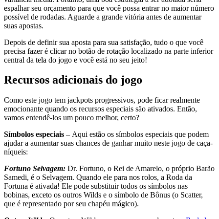
espalhar seu orçamento para que você possa entrar no maior número
possível de rodadas. Aguarde a grande vitória antes de aumentar
suas apostas.
Depois de definir sua aposta para sua satisfação, tudo o que você
precisa fazer é clicar no botão de rotação localizado na parte inferior
central da tela do jogo e você está no seu jeito!
Recursos adicionais do jogo
Como este jogo tem jackpots progressivos, pode ficar realmente
emocionante quando os recursos especiais são ativados. Então,
vamos entendê-los um pouco melhor, certo?
Símbolos especiais –
Aqui estão os símbolos especiais que podem
ajudar a aumentar suas chances de ganhar muito neste jogo de caça-
níqueis:
Fortuno Selvagem:
Dr. Fortuno, o Rei de Amarelo, o próprio Barão
Samedi, é o Selvagem. Quando ele para nos rolos, a Roda da
Fortuna é ativada! Ele pode substituir todos os símbolos nas
bobinas, exceto os outros Wilds e o símbolo de Bônus (o Scatter,
que é representado por seu chapéu mágico).