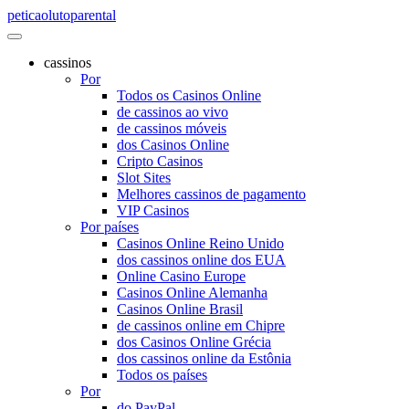
peticaolutoparental
cassinos
Por
Todos os Casinos Online
de cassinos ao vivo
de cassinos móveis
dos Casinos Online
Cripto Casinos
Slot Sites
Melhores cassinos de pagamento
VIP Casinos
Por países
Casinos Online Reino Unido
dos cassinos online dos EUA
Online Casino Europe
Casinos Online Alemanha
Casinos Online Brasil
de cassinos online em Chipre
dos Casinos Online Grécia
dos cassinos online da Estônia
Todos os países
Por
do PayPal