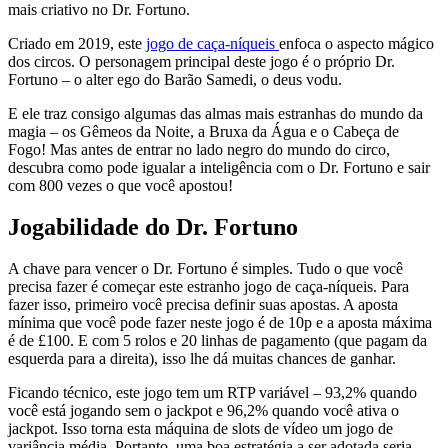
mais criativo no Dr. Fortuno.
Criado em 2019, este
jogo de caça-níqueis
enfoca o aspecto mágico
dos circos. O personagem principal deste jogo é o próprio Dr.
Fortuno – o alter ego do Barão Samedi, o deus vodu.
E ele traz consigo algumas das almas mais estranhas do mundo da
magia – os Gêmeos da Noite, a Bruxa da Água e o Cabeça de
Fogo! Mas antes de entrar no lado negro do mundo do circo,
descubra como pode igualar a inteligência com o Dr. Fortuno e sair
com 800 vezes o que você apostou!
Jogabilidade do Dr. Fortuno
A chave para vencer o Dr. Fortuno é simples. Tudo o que você
precisa fazer é começar este estranho jogo de caça-níqueis. Para
fazer isso, primeiro você precisa definir suas apostas. A aposta
mínima que você pode fazer neste jogo é de 10p e a aposta máxima
é de £100. E com 5 rolos e 20 linhas de pagamento (que pagam da
esquerda para a direita), isso lhe dá muitas chances de ganhar.
Ficando técnico, este jogo tem um RTP variável – 93,2% quando
você está jogando sem o jackpot e 96,2% quando você ativa o
jackpot. Isso torna esta máquina de slots de vídeo um jogo de
variância média. Portanto, uma boa estratégia a ser adotada seria