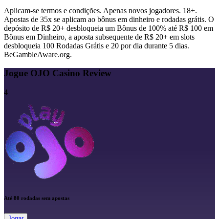
Aplicam-se termos e condições. Apenas novos jogadores. 18+.
Apostas de 35x se aplicam ao bônus em dinheiro e rodadas grátis. O
depósito de R$ 20+ desbloqueia um Bônus de 100% até R$ 100 em
Bônus em Dinheiro, a aposta subsequente de R$ 20+ em slots
desbloqueia 100 Rodadas Grátis e 20 por dia durante 5 dias.
BeGambleAware.org.
Jogue OJO Casino Review
4
Até 80 rodadas sem apostas
Jogar