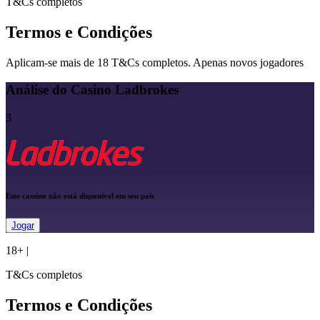
T&Cs completos
Termos e Condições
Aplicam-se mais de 18 T&Cs completos. Apenas novos jogadores
Análise do Casino Ladbrokes
3
Este cassino não está disponível em seu país
Jogar
18+
|
T&Cs completos
Termos e Condições