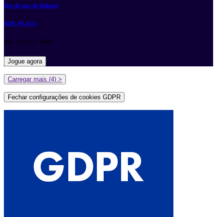
Slot de giro de dinheiro
RTP:
94,15%
Jogo Provedor:
Bally
Jogue agora
Carregar mais (4) >
Fechar configurações de cookies GDPR