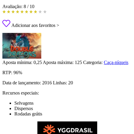
Avaliação:
8
/
10
Adicionar aos favoritos >
Aposta mínima:
0,25
Aposta máxima:
125
Categoria:
Caça-níqueis
RTP:
96%
Data de lançamento:
2016
Linhas:
20
Recursos especiais:
Selvagens
Dispersos
Rodadas grátis