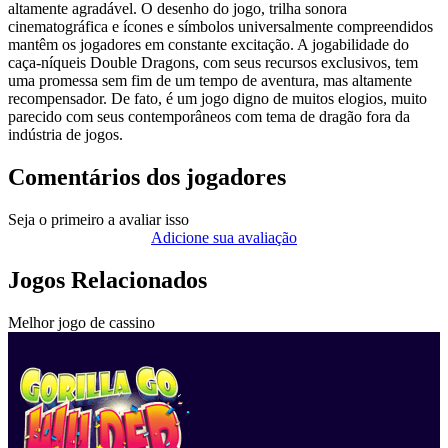
altamente agradável. O desenho do jogo, trilha sonora
cinematográfica e ícones e símbolos universalmente compreendidos
mantêm os jogadores em constante excitação. A jogabilidade do
caça-níqueis Double Dragons, com seus recursos exclusivos, tem
uma promessa sem fim de um tempo de aventura, mas altamente
recompensador. De fato, é um jogo digno de muitos elogios, muito
parecido com seus contemporâneos com tema de dragão fora da
indústria de jogos.
Comentários dos jogadores
Seja o primeiro a avaliar isso
Adicione sua avaliação
Jogos Relacionados
Melhor jogo de cassino