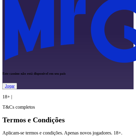
Este cassino não está disponível em seu país
Jogar
18+
|
T&Cs completos
Termos e Condições
Aplicam-se termos e condições. Apenas novos jogadores. 18+.