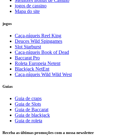
Melhores Bônus de Cassino
jogos de cassino
Mapa do site
jogos
Caça-níqueis Reel King
Deuces Wild Spingames
Slot Starburst
Caça-níqueis Book of Dead
Baccarat Pro
Roleta Europeia Netent
Blackjack NetEnt
Caça-níqueis Wild Wild West
Guias
Guia de craps
Guia de Slots
Guia de Baccarat
Guia de blackjack
Guia de roleta
Receba as últimas promoções com a nossa newsletter