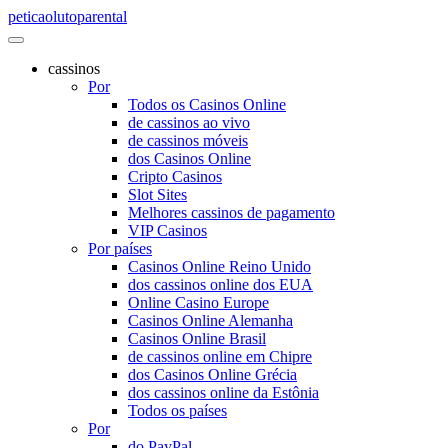
peticaolutoparental
cassinos
Por
Todos os Casinos Online
de cassinos ao vivo
de cassinos móveis
dos Casinos Online
Cripto Casinos
Slot Sites
Melhores cassinos de pagamento
VIP Casinos
Por países
Casinos Online Reino Unido
dos cassinos online dos EUA
Online Casino Europe
Casinos Online Alemanha
Casinos Online Brasil
de cassinos online em Chipre
dos Casinos Online Grécia
dos cassinos online da Estônia
Todos os países
Por
do PayPal