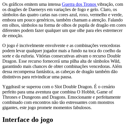
Os gráficos emitem uma intensa
Guerra dos Tronos
vibração, com
os dragões de Daenerys em variações de fogo e gelo. Claro, os
símbolos das quatro cartas nas cores azul, roxo, vermelho e verde,
embora um pouco genéricos, também chamam a atenção. Falando
em olhos, símbolos na forma de olhos de pupila de dragão em cores
diferentes podem fazer qualquer um que olhe para eles estremecer
de emoção.
O jogo é incrivelmente envolvente e as combinações vencedoras
podem levar qualquer jogador mais a fundo na toca do coelho da
sorte e da euforia. Vitórias consecutivas ativam o recurso Double
Dragon. Esse recurso fornecerá uma pilha alta de símbolos Wild,
garantindo mais chances de obter combinações vencedoras. Além
dessa recompensa fantástica, as cabeças de dragão também dão
distintivos para reivindicar uma pausa.
Yggdrasil se superou com o Slot Double Dragon. É o cenário
perfeito para uma aventura que combina O Hobbit, Game of
Thrones e Dungeons and Dragons. Emocionante e perfeitamente
combinado com encontros não tão estressantes com monstros
gigantes, este jogo promete momentos fabulosos.
Interface do jogo