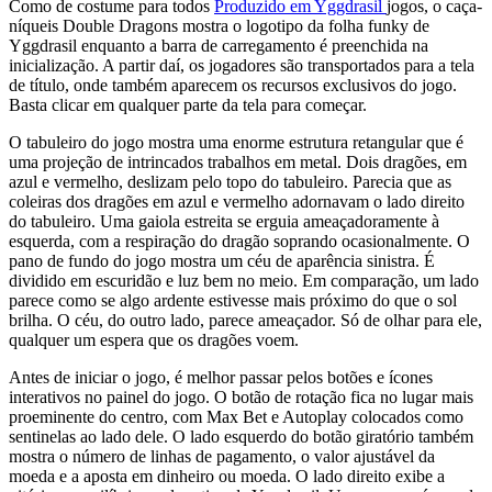
Como de costume para todos
Produzido em Yggdrasil
jogos, o caça-
níqueis Double Dragons mostra o logotipo da folha funky de
Yggdrasil enquanto a barra de carregamento é preenchida na
inicialização. A partir daí, os jogadores são transportados para a tela
de título, onde também aparecem os recursos exclusivos do jogo.
Basta clicar em qualquer parte da tela para começar.
O tabuleiro do jogo mostra uma enorme estrutura retangular que é
uma projeção de intrincados trabalhos em metal. Dois dragões, em
azul e vermelho, deslizam pelo topo do tabuleiro. Parecia que as
coleiras dos dragões em azul e vermelho adornavam o lado direito
do tabuleiro. Uma gaiola estreita se erguia ameaçadoramente à
esquerda, com a respiração do dragão soprando ocasionalmente. O
pano de fundo do jogo mostra um céu de aparência sinistra. É
dividido em escuridão e luz bem no meio. Em comparação, um lado
parece como se algo ardente estivesse mais próximo do que o sol
brilha. O céu, do outro lado, parece ameaçador. Só de olhar para ele,
qualquer um espera que os dragões voem.
Antes de iniciar o jogo, é melhor passar pelos botões e ícones
interativos no painel do jogo. O botão de rotação fica no lugar mais
proeminente do centro, com Max Bet e Autoplay colocados como
sentinelas ao lado dele. O lado esquerdo do botão giratório também
mostra o número de linhas de pagamento, o valor ajustável da
moeda e a aposta em dinheiro ou moeda. O lado direito exibe a