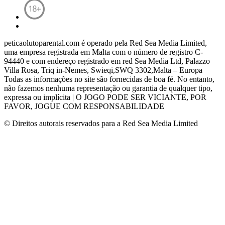
peticaolutoparental.com é operado pela Red Sea Media Limited,
uma empresa registrada em Malta com o número de registro C-
94440 e com endereço registrado em red Sea Media Ltd, Palazzo
Villa Rosa, Triq in-Nemes, Swieqi,SWQ 3302,Malta – Europa
Todas as informações no site são fornecidas de boa fé.
No entanto,
não fazemos nenhuma representação ou garantia de qualquer tipo,
expressa ou implícita |
O JOGO PODE SER VICIANTE, POR
FAVOR, JOGUE COM RESPONSABILIDADE
© Direitos autorais reservados para a Red Sea Media Limited