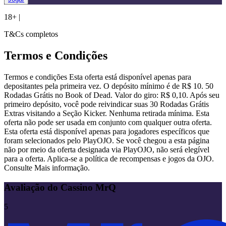
18+
|
T&Cs completos
Termos e Condições
Termos e condições Esta oferta está disponível apenas para
depositantes pela primeira vez. O depósito mínimo é de R$ 10. 50
Rodadas Grátis no Book of Dead. Valor do giro: R$ 0,10. Após seu
primeiro depósito, você pode reivindicar suas 30 Rodadas Grátis
Extras visitando a Seção Kicker. Nenhuma retirada mínima. Esta
oferta não pode ser usada em conjunto com qualquer outra oferta.
Esta oferta está disponível apenas para jogadores específicos que
foram selecionados pelo PlayOJO. Se você chegou a esta página
não por meio da oferta designada via PlayOJO, não será elegível
para a oferta. Aplica-se a política de recompensas e jogos da OJO.
Consulte Mais informação.
Avaliação do Cassino MrQ
5