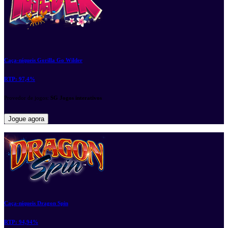
Caça-níqueis Gorilla Go Wilder
RTP:
97,4%
Provedor de jogos:
SG Jogos interativos
Jogue agora
Caça-níqueis Dragon Spin
RTP:
94,94%