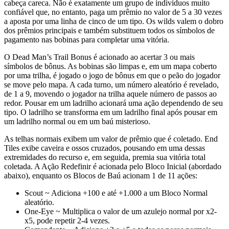
cabeça careca. Não é exatamente um grupo de indivíduos muito
confiável que, no entanto, paga um prêmio no valor de 5 a 30 vezes
a aposta por uma linha de cinco de um tipo. Os wilds valem o dobro
dos prêmios principais e também substituem todos os símbolos de
pagamento nas bobinas para completar uma vitória.
O Dead Man’s Trail Bonus é acionado ao acertar 3 ou mais
símbolos de bônus. As bobinas são limpas e, em um mapa coberto
por uma trilha, é jogado o jogo de bônus em que o peão do jogador
se move pelo mapa. A cada turno, um número aleatório é revelado,
de 1 a 9, movendo o jogador na trilha aquele número de passos ao
redor. Pousar em um ladrilho acionará uma ação dependendo de seu
tipo. O ladrilho se transforma em um ladrilho final após pousar em
um ladrilho normal ou em um baú misterioso.
As telhas normais exibem um valor de prêmio que é coletado. End
Tiles exibe caveira e ossos cruzados, pousando em uma dessas
extremidades do recurso e, em seguida, premia sua vitória total
coletada. A Ação Redefinir é acionada pelo Bloco Inicial (abordado
abaixo), enquanto os Blocos de Baú acionam 1 de 11 ações:
Scout ~ Adiciona +100 e até +1.000 a um Bloco Normal
aleatório.
One-Eye ~ Multiplica o valor de um azulejo normal por x2-
x5, pode repetir 2-4 vezes.