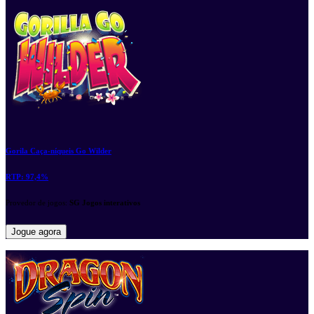
Gorila Caça-níqueis Go Wilder
RTP:
97,4%
Provedor de jogos:
SG Jogos interativos
Jogue agora