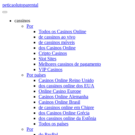
peticaolutoparental
cassinos
Por
Todos os Casinos Online
de cassinos ao vivo
de cassinos móveis
dos Casinos Online
Cripto Casinos
Slot Sites
Melhores cassinos de pagamento
VIP Casinos
Por países
Casinos Online Reino Unido
dos cassinos online dos EUA
Online Casino Europe
Casinos Online Alemanha
Casinos Online Brasil
de cassinos online em Chipre
dos Casinos Online Grécia
dos cassinos online da Estônia
Todos os países
Por
do PayPal