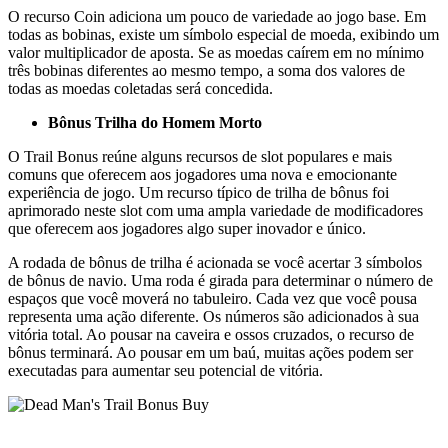
O recurso Coin adiciona um pouco de variedade ao jogo base. Em
todas as bobinas, existe um símbolo especial de moeda, exibindo um
valor multiplicador de aposta. Se as moedas caírem em no mínimo
três bobinas diferentes ao mesmo tempo, a soma dos valores de
todas as moedas coletadas será concedida.
Bônus Trilha do Homem Morto
O Trail Bonus reúne alguns recursos de slot populares e mais
comuns que oferecem aos jogadores uma nova e emocionante
experiência de jogo. Um recurso típico de trilha de bônus foi
aprimorado neste slot com uma ampla variedade de modificadores
que oferecem aos jogadores algo super inovador e único.
A rodada de bônus de trilha é acionada se você acertar 3 símbolos
de bônus de navio. Uma roda é girada para determinar o número de
espaços que você moverá no tabuleiro. Cada vez que você pousa
representa uma ação diferente. Os números são adicionados à sua
vitória total. Ao pousar na caveira e ossos cruzados, o recurso de
bônus terminará. Ao pousar em um baú, muitas ações podem ser
executadas para aumentar seu potencial de vitória.