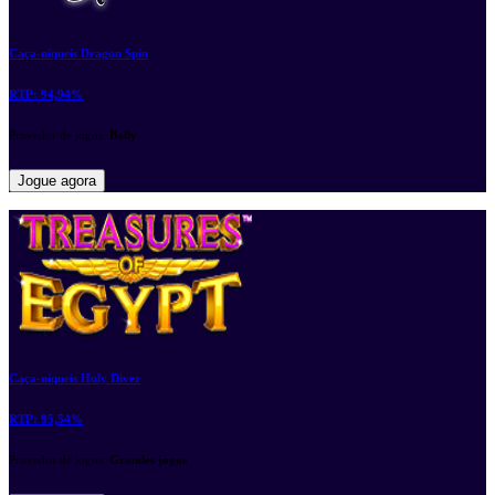
Caça-níqueis Dragon Spin
RTP:
94,94%
Provedor de jogos:
Bally
Jogue agora
Caça-níqueis Holy Diver
RTP:
95,54%
Provedor de jogos:
Grandes jogos