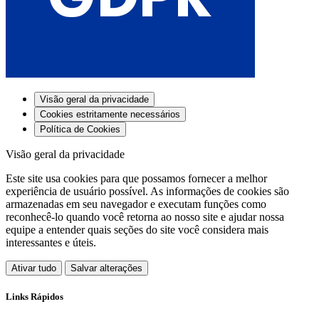
Visão geral da privacidade
Cookies estritamente necessários
Política de Cookies
Visão geral da privacidade
Este site usa cookies para que possamos fornecer a melhor
experiência de usuário possível. As informações de cookies são
armazenadas em seu navegador e executam funções como
reconhecê-lo quando você retorna ao nosso site e ajudar nossa
equipe a entender quais seções do site você considera mais
interessantes e úteis.
Ativar tudo
Salvar alterações
Links Rápidos