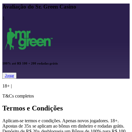
Avaliação do Sr. Green Casino
1
100% até R$ 100 + 200 rodadas grátis
Jogar
18+
|
T&Cs completos
Termos e Condições
Aplicam-se termos e condições. Apenas novos jogadores. 18+.
Apostas de 35x se aplicam ao bônus em dinheiro e rodadas grátis.
Depósito de R$ 20+ desbloqueia um Bônus de 100% para R$ 100