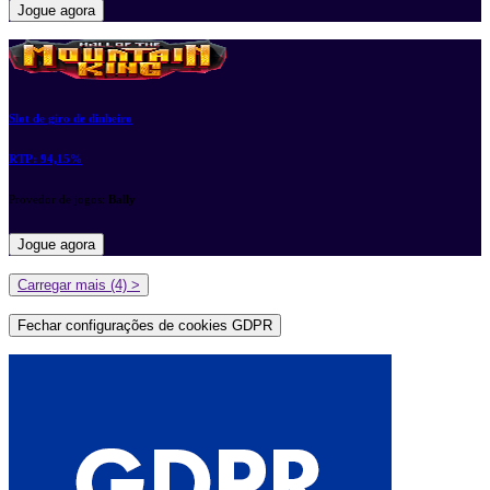
Jogue agora
Slot de giro de dinheiro
RTP:
94,15%
Provedor de jogos:
Bally
Jogue agora
Carregar mais (4) >
Fechar configurações de cookies GDPR