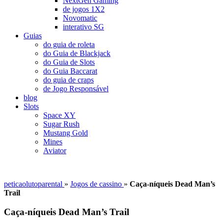
NextGen Gaming
de jogos 1X2
Novomatic
interativo SG
Guias
do guia de roleta
do Guia de Blackjack
do Guia de Slots
do Guia Baccarat
do guia de craps
de Jogo Responsável
blog
Slots
Space XY
Sugar Rush
Mustang Gold
Mines
Aviator
peticaolutoparental
»
Jogos de cassino
»
Caça-níqueis Dead Man’s
Trail
Caça-níqueis Dead Man’s Trail