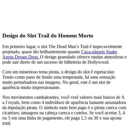
Design do Slot Trail do Homem Morto
Em primeiro lugar, o slot The Dead Man’s Trail é impecavelmente
projetado, quase tão brilhantemente quanto
Caça-níqueis Snake
Arena Dream Drop.
O design granulado oferece muitas atmosferas e
pode sair direto de um sucesso de bilheteria de Hollywood.
Com um misterioso tema pirata, o design do slot é espetacular.
Tendo como pano de fundo uma tempestade, há uma sensação
muito perturbadora nas imagens. No geral, este é um slot de
aparência muito impressionante.
Nos movimentos cambaleantes, você verá valores mais baixos de A
a J royals, bem como 4 indivíduos de aparência bastante assustadora
da tripulação pirata. O símbolo mais bem pago é o pirata careca com
cicatrizes, tatuagens na cabeça careca e cutelos. Se você acertar 3, 4
ou 5 em uma linha de pagamento, ele paga 1,5 ou 30 x sua aposta
total.