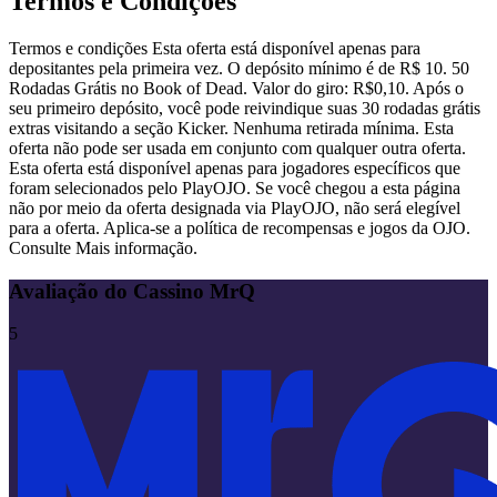
Termos e Condições
Termos e condições Esta oferta está disponível apenas para
depositantes pela primeira vez. O depósito mínimo é de R$ 10. 50
Rodadas Grátis no Book of Dead. Valor do giro: R$0,10. Após o
seu primeiro depósito, você pode reivindique suas 30 rodadas grátis
extras visitando a seção Kicker. Nenhuma retirada mínima. Esta
oferta não pode ser usada em conjunto com qualquer outra oferta.
Esta oferta está disponível apenas para jogadores específicos que
foram selecionados pelo PlayOJO. Se você chegou a esta página
não por meio da oferta designada via PlayOJO, não será elegível
para a oferta. Aplica-se a política de recompensas e jogos da OJO.
Consulte Mais informação.
Avaliação do Cassino MrQ
5