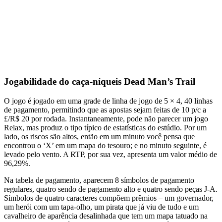
Jogabilidade do caça-níqueis Dead Man’s Trail
O jogo é jogado em uma grade de linha de jogo de 5 × 4, 40 linhas
de pagamento, permitindo que as apostas sejam feitas de 10 p/c a
£/R$ 20 por rodada. Instantaneamente, pode não parecer um jogo
Relax, mas produz o tipo típico de estatísticas do estúdio. Por um
lado, os riscos são altos, então em um minuto você pensa que
encontrou o ‘X’ em um mapa do tesouro; e no minuto seguinte, é
levado pelo vento. A RTP, por sua vez, apresenta um valor médio de
96,29%.
Na tabela de pagamento, aparecem 8 símbolos de pagamento
regulares, quatro sendo de pagamento alto e quatro sendo peças J-A.
Símbolos de quatro caracteres compõem prêmios – um governador,
um herói com um tapa-olho, um pirata que já viu de tudo e um
cavalheiro de aparência desalinhada que tem um mapa tatuado na