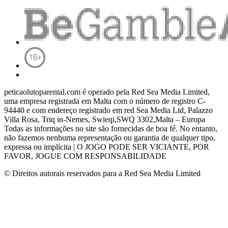
peticaolutoparental.com é operado pela Red Sea Media Limited,
uma empresa registrada em Malta com o número de registro C-
94440 e com endereço registrado em red Sea Media Ltd, Palazzo
Villa Rosa, Triq in-Nemes, Swieqi,SWQ 3302,Malta – Europa
Todas as informações no site são fornecidas de boa fé.
No entanto,
não fazemos nenhuma representação ou garantia de qualquer tipo,
expressa ou implícita |
O JOGO PODE SER VICIANTE, POR
FAVOR, JOGUE COM RESPONSABILIDADE
© Direitos autorais reservados para a Red Sea Media Limited