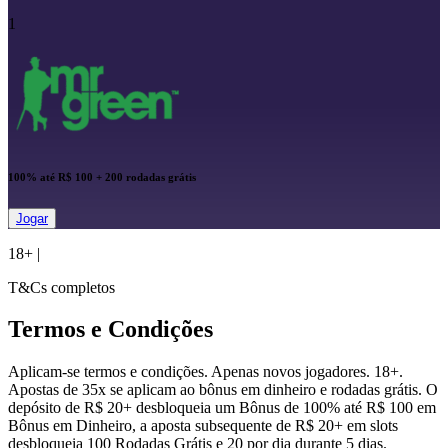
1
100% até R$ 100 + 200 rodadas grátis
Jogar
18+
|
T&Cs completos
Termos e Condições
Aplicam-se termos e condições. Apenas novos jogadores. 18+.
Apostas de 35x se aplicam ao bônus em dinheiro e rodadas grátis. O
depósito de R$ 20+ desbloqueia um Bônus de 100% até R$ 100 em
Bônus em Dinheiro, a aposta subsequente de R$ 20+ em slots
desbloqueia 100 Rodadas Grátis e 20 por dia durante 5 dias.