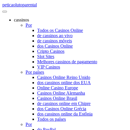
peticaolutoparental
cassinos
Por
Todos os Casinos Online
de cassinos ao vivo
de cassinos móveis
dos Casinos Online
Cripto Casinos
Slot Sites
Melhores cassinos de pagamento
VIP Casinos
Por países
Casinos Online Reino Unido
dos cassinos online dos EUA
Online Casino Europe
Casinos Online Alemanha
Casinos Online Brasil
de cassinos online em Chipre
dos Casinos Online Grécia
dos cassinos online da Estônia
Todos os países
Por
do PayPal