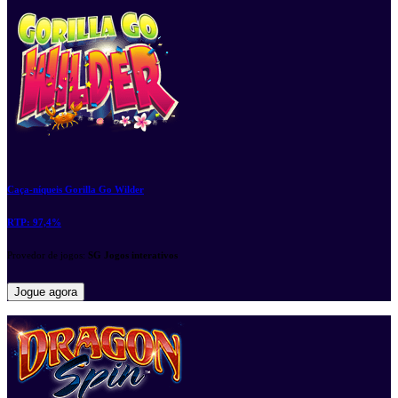
Caça-níqueis Gorilla Go Wilder
RTP:
97,4%
Provedor de jogos:
SG Jogos interativos
Jogue agora