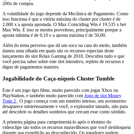
200x de compra.
A volatilidade do jogo depende da Mecânica de Pagamento. Como
isso funciona é que a vitória máxima do cluster por cluster é de
2.000 x a aposta apostada. O Max Coinciding Win é 19.535 x bet
Max Win. E isso se mostra proveitoso, principalmente porque a
aposta mínima é de 0,10 e a aposta máxima é de 50,00.
Além do tema perverso que dá um soco na cara do medo, também
damos uma olhada em quais são os recursos especiais deste
lançamento do slot Relax Gaming de 2018. Descubra tudo o que
você precisa saber sobre este slot interativo, repleto de recursos e
digno de pagamentos maiores.
Jogabilidade do Caça-níqueis Cluster Tumble
Este é um jogo tipo filme, muito parecido com jogar Xbox ou
PlayStation, e também muito parecido com
Jogo de slot Money
Train 2
. O jogo começa com um mistério intenso, um aventureiro
desaparece misteriosamente e você, o explorador tatuado, não para
até descobrir os detalhes sombrios que cercam esse conto sórdido.
A primeira página para cumprimentá-lo após o término do
videoclipe são todos os recursos maravilhosos que você desbloqueia
durante sua expedição ao desconhecido. Os jogadores podem