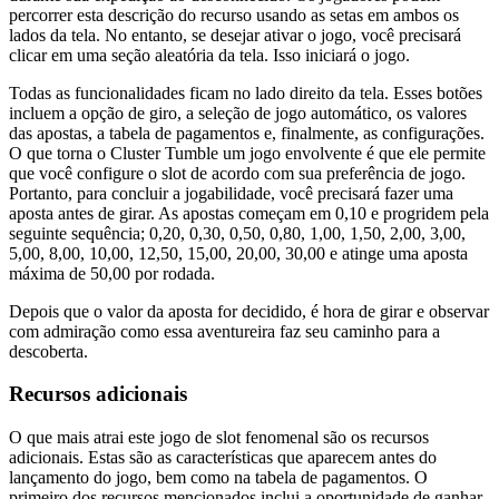
percorrer esta descrição do recurso usando as setas em ambos os
lados da tela. No entanto, se desejar ativar o jogo, você precisará
clicar em uma seção aleatória da tela. Isso iniciará o jogo.
Todas as funcionalidades ficam no lado direito da tela. Esses botões
incluem a opção de giro, a seleção de jogo automático, os valores
das apostas, a tabela de pagamentos e, finalmente, as configurações.
O que torna o Cluster Tumble um jogo envolvente é que ele permite
que você configure o slot de acordo com sua preferência de jogo.
Portanto, para concluir a jogabilidade, você precisará fazer uma
aposta antes de girar. As apostas começam em 0,10 e progridem pela
seguinte sequência; 0,20, 0,30, 0,50, 0,80, 1,00, 1,50, 2,00, 3,00,
5,00, 8,00, 10,00, 12,50, 15,00, 20,00, 30,00 e atinge uma aposta
máxima de 50,00 por rodada.
Depois que o valor da aposta for decidido, é hora de girar e observar
com admiração como essa aventureira faz seu caminho para a
descoberta.
Recursos adicionais
O que mais atrai este jogo de slot fenomenal são os recursos
adicionais. Estas são as características que aparecem antes do
lançamento do jogo, bem como na tabela de pagamentos. O
primeiro dos recursos mencionados inclui a oportunidade de ganhar