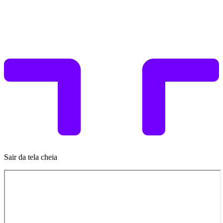
Sair da tela cheia