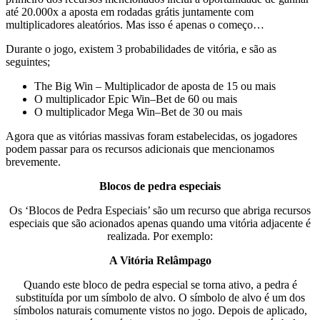
até 20.000x a aposta em rodadas grátis juntamente com
multiplicadores aleatórios. Mas isso é apenas o começo…
Durante o jogo, existem 3 probabilidades de vitória, e são as
seguintes;
The Big Win – Multiplicador de aposta de 15 ou mais
O multiplicador Epic Win–Bet de 60 ou mais
O multiplicador Mega Win–Bet de 30 ou mais
Agora que as vitórias massivas foram estabelecidas, os jogadores
podem passar para os recursos adicionais que mencionamos
brevemente.
Blocos de pedra especiais
Os ‘Blocos de Pedra Especiais’ são um recurso que abriga recursos
especiais que são acionados apenas quando uma vitória adjacente é
realizada. Por exemplo:
A Vitória Relâmpago
Quando este bloco de pedra especial se torna ativo, a pedra é
substituída por um símbolo de alvo. O símbolo de alvo é um dos
símbolos naturais comumente vistos no jogo. Depois de aplicado,