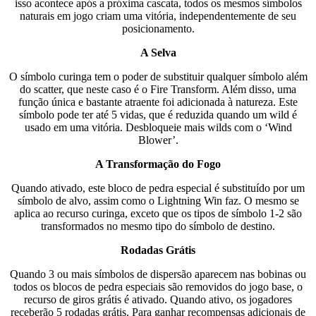
isso acontece após a próxima cascata, todos os mesmos símbolos
naturais em jogo criam uma vitória, independentemente de seu
posicionamento.
A Selva
O símbolo curinga tem o poder de substituir qualquer símbolo além
do scatter, que neste caso é o Fire Transform. Além disso, uma
função única e bastante atraente foi adicionada à natureza. Este
símbolo pode ter até 5 vidas, que é reduzida quando um wild é
usado em uma vitória. Desbloqueie mais wilds com o ‘Wind
Blower’.
A Transformação do Fogo
Quando ativado, este bloco de pedra especial é substituído por um
símbolo de alvo, assim como o Lightning Win faz. O mesmo se
aplica ao recurso curinga, exceto que os tipos de símbolo 1-2 são
transformados no mesmo tipo do símbolo de destino.
Rodadas Grátis
Quando 3 ou mais símbolos de dispersão aparecem nas bobinas ou
todos os blocos de pedra especiais são removidos do jogo base, o
recurso de giros grátis é ativado. Quando ativo, os jogadores
receberão 5 rodadas grátis. Para ganhar recompensas adicionais de