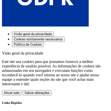
Visão geral da privacidade
Cookies estritamente necessários
Política de Cookies
Visão geral da privacidade
Este site usa cookies para que possamos fornecer a melhor
experiência de usuário possível. As informações de cookies são
armazenadas em seu navegador e executam funções como
reconhecê-lo quando você retorna ao nosso site e ajudar nossa
equipe a entender quais seções do site que você achar mais
interessante e útil.
Ativar tudo
Salvar alterações
Links Rápidos