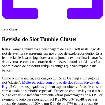
Tela cheia
Revisão do Slot Tumble Cluster
Relax Gaming reinventa a personagem de Lara Croft neste jogo de
slot de aventura e apresenta um novo tipo de explorador durão. Esta
femme fatale leva os jogadores a uma jornada extraordinária através
de cavernas escuras no coração de riquezas douradas e dá a você a
oportunidade de descobrir relíquias antigas que vão explodir sua
banca!
Como o nome indica, esta criação do Relax Gaming é um jogo de
slot ‘cluster’.
Muito parecido com o jogo de slot Potion Payday da
High 5 Games,
os jogadores podem esperar obter vitórias de cluster
com a ajuda de símbolos especiais. Projetado com um layout 8 × 8,
o jogo exclusivo também apresenta várias porcentagens de RTP. Por
exemplo, o jogo base possui um RTP de 96,40%, 96,48% para a
aposta de compra de 100x e um RTP de 96,57% para a aposta de