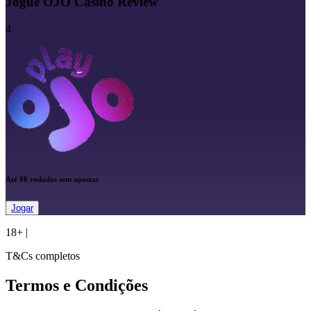
Jogue OJO Casino Review
4
Até 80 rodadas sem apostas
Jogar
18+
|
T&Cs completos
Termos e Condições