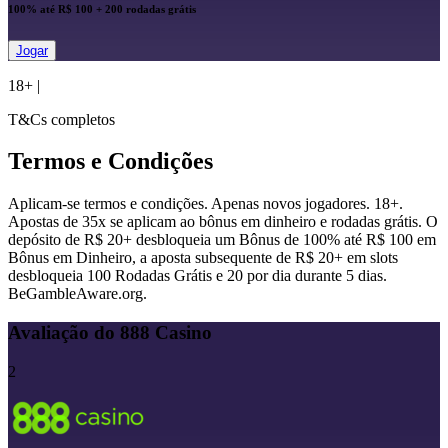
100% até R$ 100 + 200 rodadas grátis
Jogar
18+
|
T&Cs completos
Termos e Condições
Aplicam-se termos e condições. Apenas novos jogadores. 18+.
Apostas de 35x se aplicam ao bônus em dinheiro e rodadas grátis. O
depósito de R$ 20+ desbloqueia um Bônus de 100% até R$ 100 em
Bônus em Dinheiro, a aposta subsequente de R$ 20+ em slots
desbloqueia 100 Rodadas Grátis e 20 por dia durante 5 dias.
BeGambleAware.org.
Avaliação do 888 Casino
2