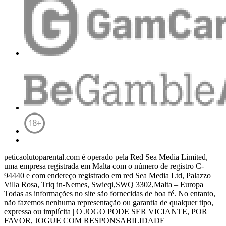
peticaolutoparental.com é operado pela Red Sea Media Limited,
uma empresa registrada em Malta com o número de registro C-
94440 e com endereço registrado em red Sea Media Ltd, Palazzo
Villa Rosa, Triq in-Nemes, Swieqi,SWQ 3302,Malta – Europa
Todas as informações no site são fornecidas de boa fé.
No entanto,
não fazemos nenhuma representação ou garantia de qualquer tipo,
expressa ou implícita |
O JOGO PODE SER VICIANTE, POR
FAVOR, JOGUE COM RESPONSABILIDADE