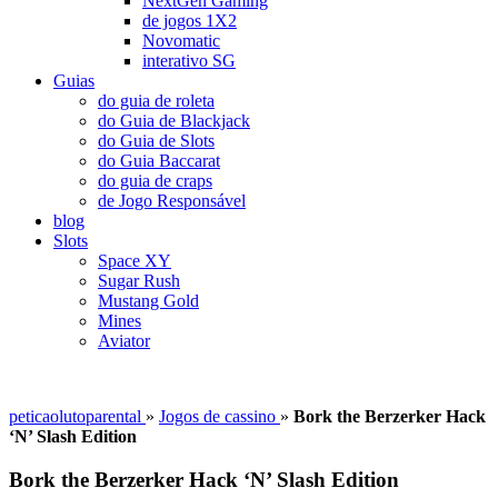
NextGen Gaming
de jogos 1X2
Novomatic
interativo SG
Guias
do guia de roleta
do Guia de Blackjack
do Guia de Slots
do Guia Baccarat
do guia de craps
de Jogo Responsável
blog
Slots
Space XY
Sugar Rush
Mustang Gold
Mines
Aviator
peticaolutoparental
»
Jogos de cassino
»
Bork the Berzerker Hack
‘N’ Slash Edition
Bork the Berzerker Hack ‘N’ Slash Edition