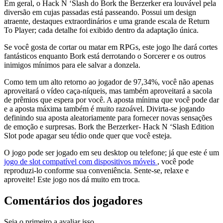
Em geral, o Hack N ‘Slash do Bork the Berzerker era louvável pela
diversão em cujas passadas está passeando. Possui um design
atraente, destaques extraordinários e uma grande escala de Return
To Player; cada detalhe foi exibido dentro da adaptação única.
Se você gosta de cortar ou matar em RPGs, este jogo lhe dará cortes
fantásticos enquanto Bork está derrotando o Sorcerer e os outros
inimigos mínimos para ele salvar a donzela.
Como tem um alto retorno ao jogador de 97,34%, você não apenas
aproveitará o vídeo caça-níqueis, mas também aproveitará a sacola
de prêmios que espera por você. A aposta mínima que você pode dar
e a aposta máxima também é muito razoável. Divirta-se jogando
definindo sua aposta aleatoriamente para fornecer novas sensações
de emoção e surpresas. Bork the Berzerker- Hack N ‘Slash Edition
Slot pode apagar seu tédio onde quer que você esteja.
O jogo pode ser jogado em seu desktop ou telefone; já que este é um
jogo de slot compatível com dispositivos móveis
, você pode
reproduzi-lo conforme sua conveniência. Sente-se, relaxe e
aproveite! Este jogo nos dá muito em troca.
Comentários dos jogadores
Seja o primeiro a avaliar isso