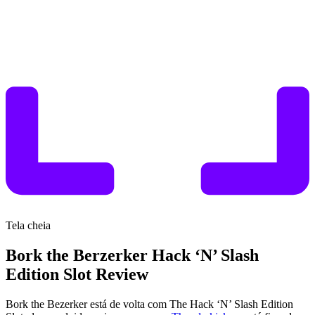
Tela cheia
Bork the Berzerker Hack ‘N’ Slash
Edition Slot Review
Bork the Bezerker está de volta com The Hack ‘N’ Slash Edition