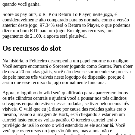
quando você ganha.
Sobre os pay-outs, o RTP ou Return To Player, neste jogo, é
consideravelmente alto comparado para os normais, como a versão
anterior deste jogo, 97,34% será o Return to Player, o que podemos
dizer um bom RTP para um jogo. Em alguns recursos, um
pagamento de 2.100, a aposta será plausível.
Os recursos do slot
Na história, o Feiticeiro desempenha um papel enorme no maligno.
Você sempre encontrará o Sorcerer jogando como Scatter. Para obter
de dez a 20 rodadas grátis, você não deve se surpreender se precisar
de pelo menos três visíveis neste logotipo de dispersão, porque é
assim que esse recurso do jogo normalmente funciona.
Agora, o logotipo do wild será qualificado para aparecer em todos
os três cilindros centrais e ajudará você a pousar nos três cilindros
selvagens enquanto estiver nessas rodadas, se tiver pelo menos três
visíveis. O wild que eu já disse por causa das rodadas grátis era o
mesmo, usando a imagem de Bork, está chegando a estar em um
carretel justo entre as voltas padrão. O terceiro carretel terá o
privilégio de usá-lo como o wild estendido se ele acabar lá. Você
verá que os recursos do jogo são ótimos, mas a nota não é