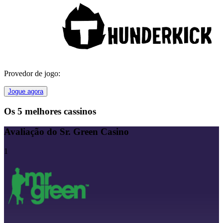
Provedor de jogo:
Jogue agora
Os 5 melhores cassinos
Avaliação do Sr. Green Casino
1