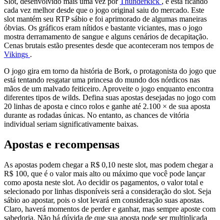
Slot, desenvolvido mais uma vez por
Thunderkick
, e está ficando
cada vez melhor desde que o jogo original saiu do mercado. Este
slot mantém seu RTP sábio e foi aprimorado de algumas maneiras
óbvias. Os gráficos eram nítidos e bastante viciantes, mas o jogo
mostra derramamento de sangue e alguns cenários de decapitação.
Cenas brutais estão presentes desde que aconteceram nos tempos de
Vikings
.
O jogo gira em torno da história de Bork, o protagonista do jogo que
está tentando resgatar uma princesa do mundo dos nórdicos nas
mãos de um malvado feiticeiro. Aproveite o jogo enquanto encontra
diferentes tipos de wilds. Defina suas apostas desejadas no jogo com
20 linhas de aposta e cinco rolos e ganhe até 2.100 × de sua aposta
durante as rodadas únicas. No entanto, as chances de vitória
individual seriam significativamente baixas.
Apostas e recompensas
As apostas podem chegar a R$ 0,10 neste slot, mas podem chegar a
R$ 100, que é o valor mais alto ou máximo que você pode lançar
como aposta neste slot. Ao decidir os pagamentos, o valor total e
selecionado por linhas disponíveis será a consideração do slot. Seja
sábio ao apostar, pois o slot levará em consideração suas apostas.
Claro, haverá momentos de perder e ganhar, mas sempre aposte com
sabedoria. Não há dúvida de que sua aposta pode ser multiplicada