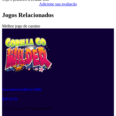
Adicione sua avaliação
Jogos Relacionados
Melhor jogo de cassino
Caça-níqueis Gorilla Go Wilder
RTP:
97,4%
Provedor de jogos:
SG Jogos interativos