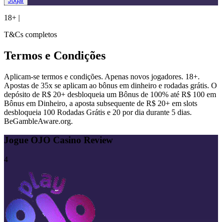
Jogar
18+
|
T&Cs completos
Termos e Condições
Aplicam-se termos e condições. Apenas novos jogadores. 18+.
Apostas de 35x se aplicam ao bônus em dinheiro e rodadas grátis. O
depósito de R$ 20+ desbloqueia um Bônus de 100% até R$ 100 em
Bônus em Dinheiro, a aposta subsequente de R$ 20+ em slots
desbloqueia 100 Rodadas Grátis e 20 por dia durante 5 dias.
BeGambleAware.org.
Jogue OJO Casino Review
4