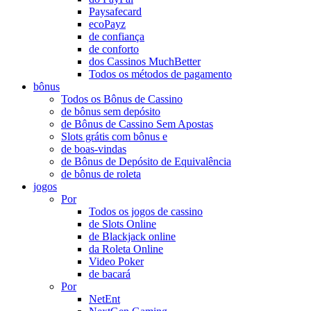
Paysafecard
ecoPayz
de confiança
de conforto
dos Cassinos MuchBetter
Todos os métodos de pagamento
bônus
Todos os Bônus de Cassino
de bônus sem depósito
de Bônus de Cassino Sem Apostas
Slots grátis com bônus e
de boas-vindas
de Bônus de Depósito de Equivalência
de bônus de roleta
jogos
Por
Todos os jogos de cassino
de Slots Online
de Blackjack online
da Roleta Online
Video Poker
de bacará
Por
NetEnt