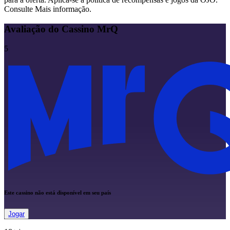
Consulte Mais informação.
Avaliação do Cassino MrQ
5
Este cassino não está disponível em seu país
Jogar