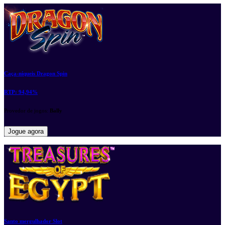
Caça-níqueis Dragon Spin
RTP:
94,94%
Provedor de jogos:
Bally
Jogue agora
Santo mergulhador Slot