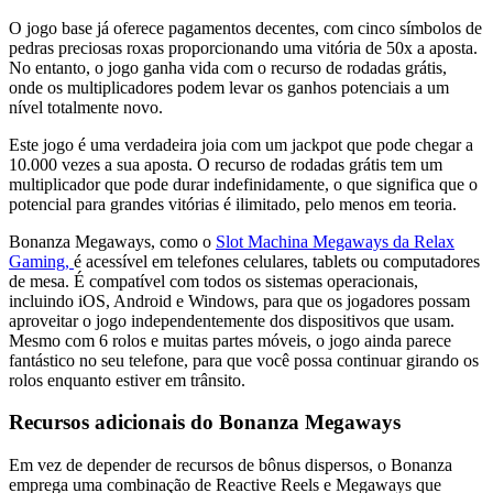
O jogo base já oferece pagamentos decentes, com cinco símbolos de
pedras preciosas roxas proporcionando uma vitória de 50x a aposta.
No entanto, o jogo ganha vida com o recurso de rodadas grátis,
onde os multiplicadores podem levar os ganhos potenciais a um
nível totalmente novo.
Este jogo é uma verdadeira joia com um jackpot que pode chegar a
10.000 vezes a sua aposta. O recurso de rodadas grátis tem um
multiplicador que pode durar indefinidamente, o que significa que o
potencial para grandes vitórias é ilimitado, pelo menos em teoria.
Bonanza Megaways, como o
Slot Machina Megaways da Relax
Gaming,
é acessível em telefones celulares, tablets ou computadores
de mesa. É compatível com todos os sistemas operacionais,
incluindo iOS, Android e Windows, para que os jogadores possam
aproveitar o jogo independentemente dos dispositivos que usam.
Mesmo com 6 rolos e muitas partes móveis, o jogo ainda parece
fantástico no seu telefone, para que você possa continuar girando os
rolos enquanto estiver em trânsito.
Recursos adicionais do Bonanza Megaways
Em vez de depender de recursos de bônus dispersos, o Bonanza
emprega uma combinação de Reactive Reels e Megaways que