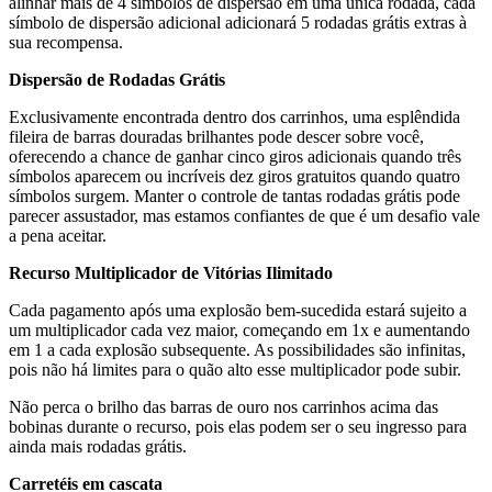
alinhar mais de 4 símbolos de dispersão em uma única rodada, cada
símbolo de dispersão adicional adicionará 5 rodadas grátis extras à
sua recompensa.
Dispersão de Rodadas Grátis
Exclusivamente encontrada dentro dos carrinhos, uma esplêndida
fileira de barras douradas brilhantes pode descer sobre você,
oferecendo a chance de ganhar cinco giros adicionais quando três
símbolos aparecem ou incríveis dez giros gratuitos quando quatro
símbolos surgem. Manter o controle de tantas rodadas grátis pode
parecer assustador, mas estamos confiantes de que é um desafio vale
a pena aceitar.
Recurso Multiplicador de Vitórias Ilimitado
Cada pagamento após uma explosão bem-sucedida estará sujeito a
um multiplicador cada vez maior, começando em 1x e aumentando
em 1 a cada explosão subsequente. As possibilidades são infinitas,
pois não há limites para o quão alto esse multiplicador pode subir.
Não perca o brilho das barras de ouro nos carrinhos acima das
bobinas durante o recurso, pois elas podem ser o seu ingresso para
ainda mais rodadas grátis.
Carretéis em cascata