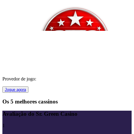
Provedor de jogo:
Jogue agora
Os 5 melhores cassinos
Avaliação do Sr. Green Casino
1