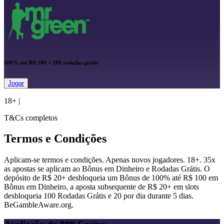
100% até R$ 100 + 200 rodadas grátis
Jogar
18+
|
T&Cs completos
Termos e Condições
Aplicam-se termos e condições. Apenas novos jogadores. 18+. 35x
as apostas se aplicam ao Bônus em Dinheiro e Rodadas Grátis. O
depósito de R$ 20+ desbloqueia um Bônus de 100% até R$ 100 em
Bônus em Dinheiro, a aposta subsequente de R$ 20+ em slots
desbloqueia 100 Rodadas Grátis e 20 por dia durante 5 dias.
BeGambleAware.org.