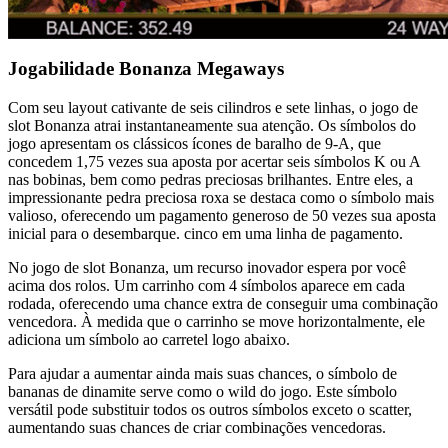
Jogabilidade Bonanza Megaways
Com seu layout cativante de seis cilindros e sete linhas, o jogo de
slot Bonanza atrai instantaneamente sua atenção. Os símbolos do
jogo apresentam os clássicos ícones de baralho de 9-A, que
concedem 1,75 vezes sua aposta por acertar seis símbolos K ou A
nas bobinas, bem como pedras preciosas brilhantes. Entre eles, a
impressionante pedra preciosa roxa se destaca como o símbolo mais
valioso, oferecendo um pagamento generoso de 50 vezes sua aposta
inicial para o desembarque. cinco em uma linha de pagamento.
No jogo de slot Bonanza, um recurso inovador espera por você
acima dos rolos. Um carrinho com 4 símbolos aparece em cada
rodada, oferecendo uma chance extra de conseguir uma combinação
vencedora. À medida que o carrinho se move horizontalmente, ele
adiciona um símbolo ao carretel logo abaixo.
Para ajudar a aumentar ainda mais suas chances, o símbolo de
bananas de dinamite serve como o wild do jogo. Este símbolo
versátil pode substituir todos os outros símbolos exceto o scatter,
aumentando suas chances de criar combinações vencedoras.