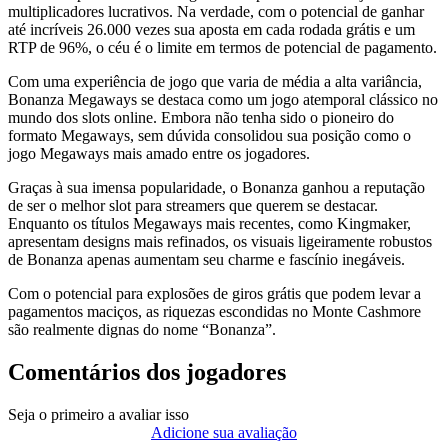
multiplicadores lucrativos. Na verdade, com o potencial de ganhar
até incríveis 26.000 vezes sua aposta em cada rodada grátis e um
RTP de 96%, o céu é o limite em termos de potencial de pagamento.
Com uma experiência de jogo que varia de média a alta variância,
Bonanza Megaways se destaca como um jogo atemporal clássico no
mundo dos slots online. Embora não tenha sido o pioneiro do
formato Megaways, sem dúvida consolidou sua posição como o
jogo Megaways mais amado entre os jogadores.
Graças à sua imensa popularidade, o Bonanza ganhou a reputação
de ser o melhor slot para streamers que querem se destacar.
Enquanto os títulos Megaways mais recentes, como Kingmaker,
apresentam designs mais refinados, os visuais ligeiramente robustos
de Bonanza apenas aumentam seu charme e fascínio inegáveis.
Com o potencial para explosões de giros grátis que podem levar a
pagamentos maciços, as riquezas escondidas no Monte Cashmore
são realmente dignas do nome “Bonanza”.
Comentários dos jogadores
Seja o primeiro a avaliar isso
Adicione sua avaliação