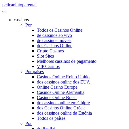
peticaolutoparental
cassinos
Por
Todos os Casinos Online
de cassinos ao vivo
de cassinos móveis
dos Casinos Online
Cripto Casinos
Slot Sites
Melhores cassinos de pagamento
VIP Casinos
Por países
Casinos Online Reino Unido
dos cassinos online dos EUA
Online Casino Europe
Casinos Online Alemanha
Casinos Online Brasil
de cassinos online em Chipre
dos Casinos Online Grécia
dos cassinos online da Estônia
Todos os países
Por
do PayPal