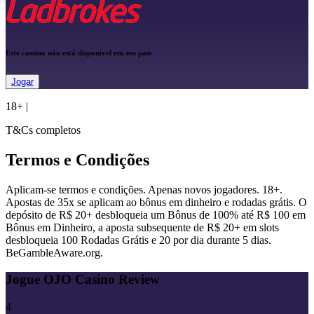
Este cassino não está disponível em seu país
Jogar
18+
|
T&Cs completos
Termos e Condições
Aplicam-se termos e condições. Apenas novos jogadores. 18+.
Apostas de 35x se aplicam ao bônus em dinheiro e rodadas grátis. O
depósito de R$ 20+ desbloqueia um Bônus de 100% até R$ 100 em
Bônus em Dinheiro, a aposta subsequente de R$ 20+ em slots
desbloqueia 100 Rodadas Grátis e 20 por dia durante 5 dias.
BeGambleAware.org.
Jogue OJO Casino Review
4