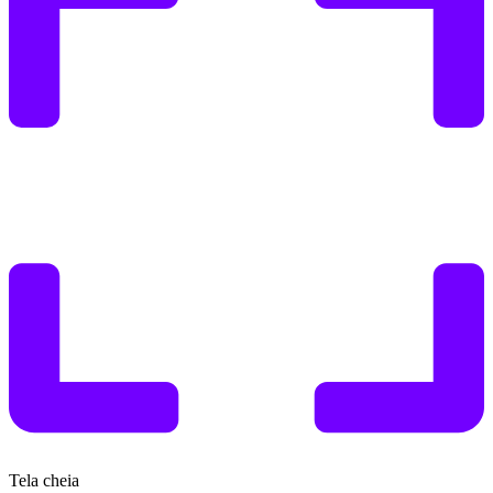
Tela cheia