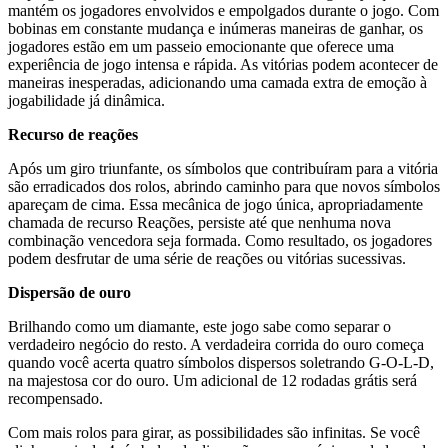
mantém os jogadores envolvidos e empolgados durante o jogo. Com
bobinas em constante mudança e inúmeras maneiras de ganhar, os
jogadores estão em um passeio emocionante que oferece uma
experiência de jogo intensa e rápida. As vitórias podem acontecer de
maneiras inesperadas, adicionando uma camada extra de emoção à
jogabilidade já dinâmica.
Recurso de reações
Após um giro triunfante, os símbolos que contribuíram para a vitória
são erradicados dos rolos, abrindo caminho para que novos símbolos
apareçam de cima. Essa mecânica de jogo única, apropriadamente
chamada de recurso Reações, persiste até que nenhuma nova
combinação vencedora seja formada. Como resultado, os jogadores
podem desfrutar de uma série de reações ou vitórias sucessivas.
Dispersão de ouro
Brilhando como um diamante, este jogo sabe como separar o
verdadeiro negócio do resto. A verdadeira corrida do ouro começa
quando você acerta quatro símbolos dispersos soletrando G-O-L-D,
na majestosa cor do ouro. Um adicional de 12 rodadas grátis será
recompensado.
Com mais rolos para girar, as possibilidades são infinitas. Se você