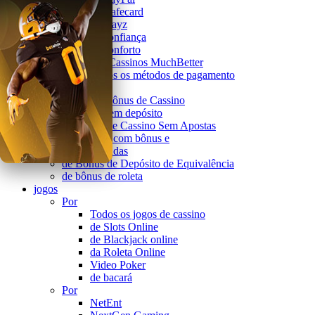
Paysafecard
ecoPayz
de confiança
de conforto
dos Cassinos MuchBetter
Todos os métodos de pagamento
bônus
Todos os Bônus de Cassino
de bônus sem depósito
de Bônus de Cassino Sem Apostas
Slots grátis com bônus e
de boas-vindas
de Bônus de Depósito de Equivalência
de bônus de roleta
jogos
Por
Todos os jogos de cassino
de Slots Online
de Blackjack online
da Roleta Online
Video Poker
de bacará
Por
NetEnt