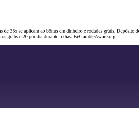
as de 35x se aplicam ao bônus em dinheiro e rodadas grátis. Depósi
iros grátis e 20 por dia durante 5 dias. BeGambleAware.org.