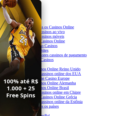
peticaolutoparental
cassinos
Por
Todos os Casinos Online
de cassinos ao vivo
de cassinos móveis
dos Casinos Online
Cripto Casinos
Slot Sites
Melhores cassinos de pagamento
VIP Casinos
Por países
Casinos Online Reino Unido
dos cassinos online dos EUA
Online Casino Europe
200% até R$
100% até R$
Casinos Online Alemanha
2.500 + 100
1.000 + 25
Casinos Online Brasil
de cassinos online em Chipre
Free Spins
Free Spins
dos Casinos Online Grécia
dos cassinos online da Estônia
Todos os países
Por
do PayPal