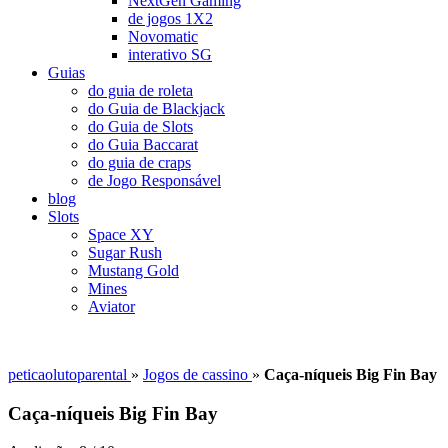
NextGen Gaming
de jogos 1X2
Novomatic
interativo SG
Guias
do guia de roleta
do Guia de Blackjack
do Guia de Slots
do Guia Baccarat
do guia de craps
de Jogo Responsável
blog
Slots
Space XY
Sugar Rush
Mustang Gold
Mines
Aviator
peticaolutoparental
»
Jogos de cassino
»
Caça-níqueis Big Fin Bay
Caça-níqueis Big Fin Bay