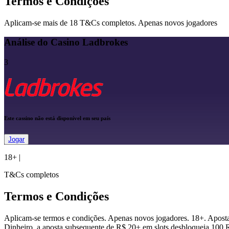
Termos e Condições
Aplicam-se mais de 18 T&Cs completos. Apenas novos jogadores
Análise do Casino Ladbrokes
3
Este cassino não está disponível em seu país
Jogar
18+
|
T&Cs completos
Termos e Condições
Aplicam-se termos e condições. Apenas novos jogadores. 18+. Apost
Dinheiro, a aposta subsequente de R$ 20+ em slots desbloqueia 100 