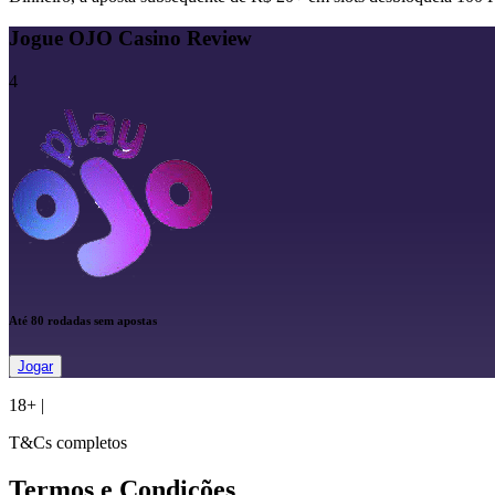
Jogue OJO Casino Review
4
Até 80 rodadas sem apostas
Jogar
18+
|
T&Cs completos
Termos e Condições