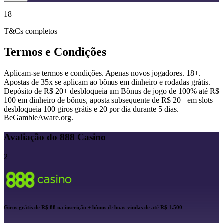
18+
|
T&Cs completos
Termos e Condições
Aplicam-se termos e condições. Apenas novos jogadores. 18+.
Apostas de 35x se aplicam ao bônus em dinheiro e rodadas grátis.
Depósito de R$ 20+ desbloqueia um Bônus de jogo de 100% até R$
100 em dinheiro de bônus, aposta subsequente de R$ 20+ em slots
desbloqueia 100 giros grátis e 20 por dia durante 5 dias.
BeGambleAware.org.
Avaliação do 888 Casino
2
Giros grátis de R$ 88 na inscrição + bônus de boas-vindas de até R$ 1.500