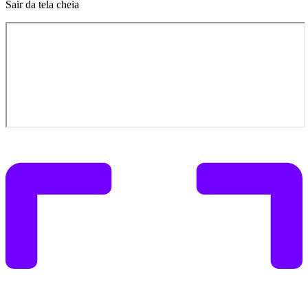
Sair da tela cheia