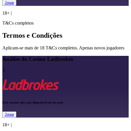
Jogar
18+
|
T&Cs completos
Termos e Condições
Aplicam-se mais de 18 T&Cs completos. Apenas novos jogadores
Análise do Casino Ladbrokes
3
Este cassino não está disponível em seu país
Jogar
18+
|