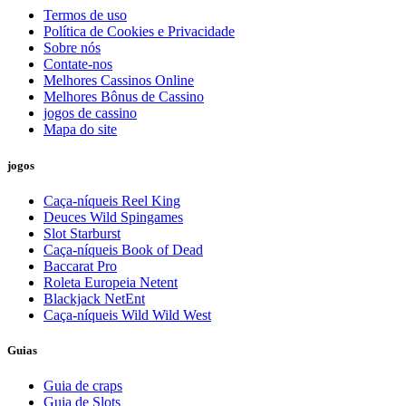
Termos de uso
Política de Cookies e Privacidade
Sobre nós
Contate-nos
Melhores Cassinos Online
Melhores Bônus de Cassino
jogos de cassino
Mapa do site
jogos
Caça-níqueis Reel King
Deuces Wild Spingames
Slot Starburst
Caça-níqueis Book of Dead
Baccarat Pro
Roleta Europeia Netent
Blackjack NetEnt
Caça-níqueis Wild Wild West
Guias
Guia de craps
Guia de Slots