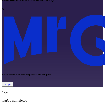
5
Este cassino não está disponível em seu país
Jogar
18+
|
T&Cs completos