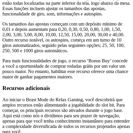
estão todas localizadas na parte inferior da tela, logo abaixo da mesa.
Essas funções incluem ajustar os tamanhos das apostas,
funcionalidade de giro, som, informações e autospins.
Os tamanhos das apostas começam com um depósito mínimo de
0,01 e depois aumentam para 0,20, 0,30, 0,50, 0,80, 1,00, 1,50,
2,00, 3,00, 5,00, 8,00, 10,00, 12,50, 15,00, 20,00, 30,00 e 40,00.
Outro recurso notável, os autospins, começa em um turno de 10
giros automatizados, seguido pelas seguintes opções; 25, 50, 100,
250, 500 e 1000 giros automáticos.
Para mais funcionalidades de jogo, o recurso ‘Bonus Buy’ concede
a você a oportunidade de comprar rodadas grátis por um valor um
pouco maior. No entanto, habilitar esse recurso oferece uma chance
maior de ganhar pagamentos maiores.
Recursos adicionais
Ao iniciar o Beast Mode do Relax Gaming, você descobrirá que
amplos recursos estão alimentando a jogabilidade do slot hit. Para
começar, os principais recursos são ativados durante o jogo base.
Aqui está como nós o dividimos para seu prazer de navegação,
apenas para que você tenha conhecimento instantâneo para entender
a complexidade diversificada de todos os recursos projetados apenas
para você.