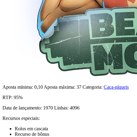
Aposta mínima:
0,10
Aposta máxima:
37
Categoria:
Caça-níqueis
RTP:
95%
Data de lançamento:
1970
Linhas:
4096
Recursos especiais:
Rolos em cascata
Recurso de bônus