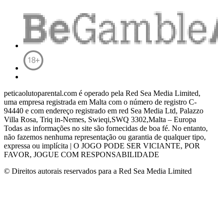
peticaolutoparental.com é operado pela Red Sea Media Limited,
uma empresa registrada em Malta com o número de registro C-
94440 e com endereço registrado em red Sea Media Ltd, Palazzo
Villa Rosa, Triq in-Nemes, Swieqi,SWQ 3302,Malta – Europa
Todas as informações no site são fornecidas de boa fé.
No entanto,
não fazemos nenhuma representação ou garantia de qualquer tipo,
expressa ou implícita |
O JOGO PODE SER VICIANTE, POR
FAVOR, JOGUE COM RESPONSABILIDADE
© Direitos autorais reservados para a Red Sea Media Limited