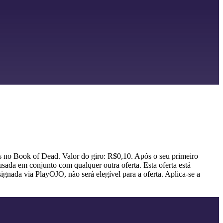
is no Book of Dead. Valor do giro: R$0,10. Após o seu primeiro
sada em conjunto com qualquer outra oferta. Esta oferta está
gnada via PlayOJO, não será elegível para a oferta. Aplica-se a