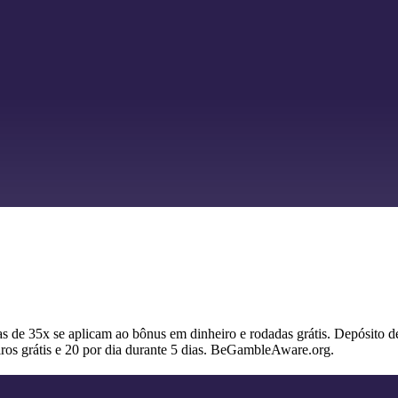
as de 35x se aplicam ao bônus em dinheiro e rodadas grátis. Depósit
iros grátis e 20 por dia durante 5 dias. BeGambleAware.org.