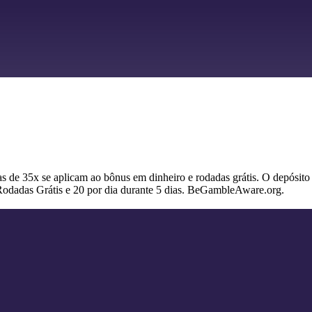
as de 35x se aplicam ao bônus em dinheiro e rodadas grátis. O depó
Rodadas Grátis e 20 por dia durante 5 dias. BeGambleAware.org.