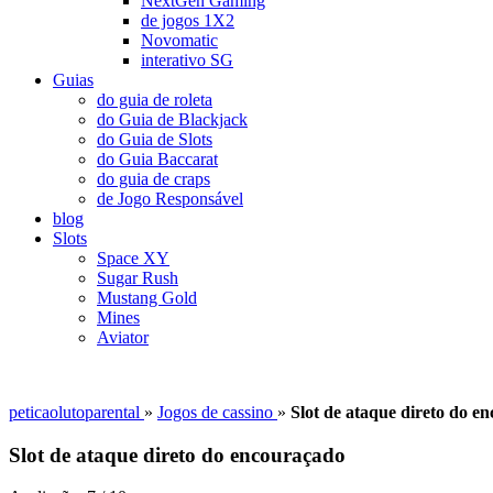
NextGen Gaming
de jogos 1X2
Novomatic
interativo SG
Guias
do guia de roleta
do Guia de Blackjack
do Guia de Slots
do Guia Baccarat
do guia de craps
de Jogo Responsável
blog
Slots
Space XY
Sugar Rush
Mustang Gold
Mines
Aviator
peticaolutoparental
»
Jogos de cassino
»
Slot de ataque direto do e
Slot de ataque direto do encouraçado