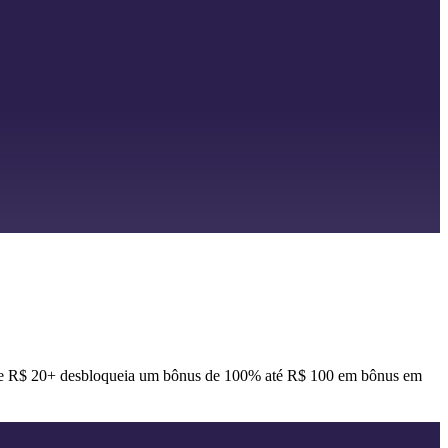
o de R$ 20+ desbloqueia um bônus de 100% até R$ 100 em bônus em