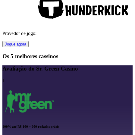
Provedor de jogo:
Jogue agora
Os 5 melhores cassinos
Avaliação do Sr. Green Casino
1
100% até R$ 100 + 200 rodadas grátis