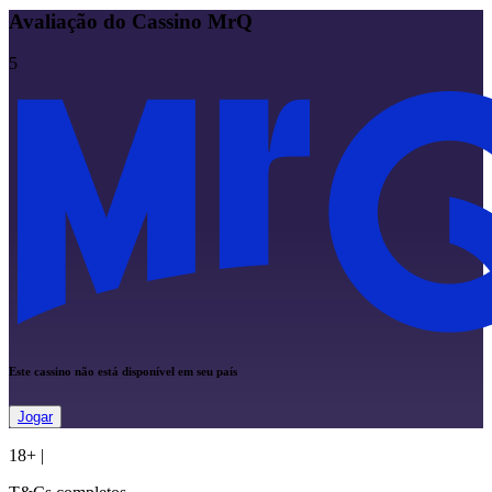
Avaliação do Cassino MrQ
5
Este cassino não está disponível em seu país
Jogar
18+
|