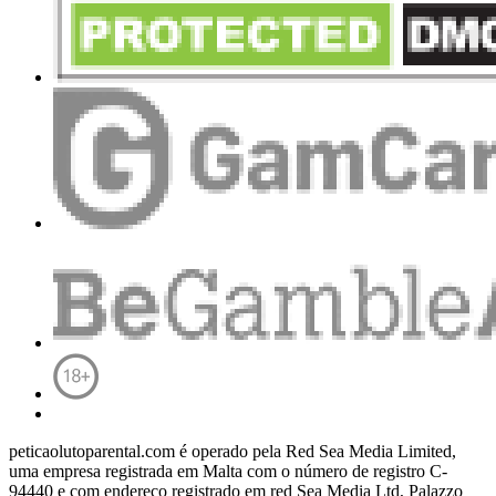
peticaolutoparental.com é operado pela Red Sea Media Limited,
uma empresa registrada em Malta com o número de registro C-
94440 e com endereço registrado em red Sea Media Ltd, Palazzo