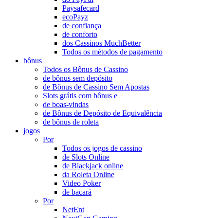
Paysafecard
ecoPayz
de confiança
de conforto
dos Cassinos MuchBetter
Todos os métodos de pagamento
bônus
Todos os Bônus de Cassino
de bônus sem depósito
de Bônus de Cassino Sem Apostas
Slots grátis com bônus e
de boas-vindas
de Bônus de Depósito de Equivalência
de bônus de roleta
jogos
Por
Todos os jogos de cassino
de Slots Online
de Blackjack online
da Roleta Online
Video Poker
de bacará
Por
NetEnt