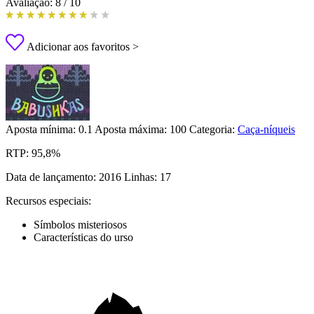
Avaliação:
8
/
10
Adicionar aos favoritos >
Aposta mínima:
0.1
Aposta máxima:
100
Categoria:
Caça-níqueis
RTP:
95,8%
Data de lançamento:
2016
Linhas:
17
Recursos especiais:
Símbolos misteriosos
Características do urso