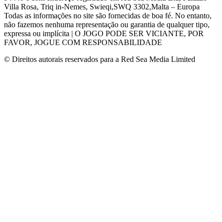
Villa Rosa, Triq in-Nemes, Swieqi,SWQ 3302,Malta – Europa
Todas as informações no site são fornecidas de boa fé.
No entanto,
não fazemos nenhuma representação ou garantia de qualquer tipo,
expressa ou implícita |
O JOGO PODE SER VICIANTE, POR
FAVOR, JOGUE COM RESPONSABILIDADE
© Direitos autorais reservados para a Red Sea Media Limited